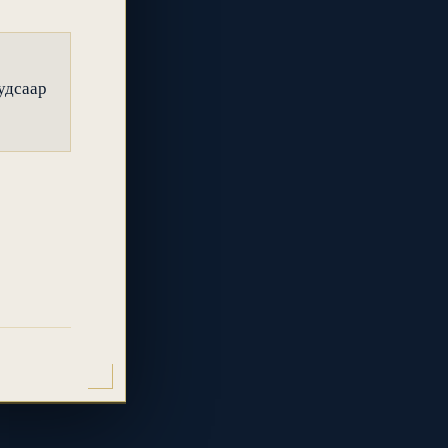
удсаар