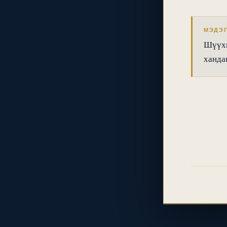
МЭДЭ
Шүүхи
хандан