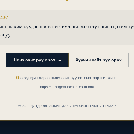
ГДЭЛ
йн цахим хуудас шинэ системд шилжсэн тул шинэ цахим ху
а уу.
Шинэ сайт руу орох →
Хуучин сайт руу орох
6
секундын дараа шинэ сайт руу автоматаар шилжинэ.
https://dundgovi-local.e-court.mn/
© 2026 ДУНДГОВЬ АЙМАГ ДАХЬ ШҮҮХИЙН ТАМГЫН ГАЗАР