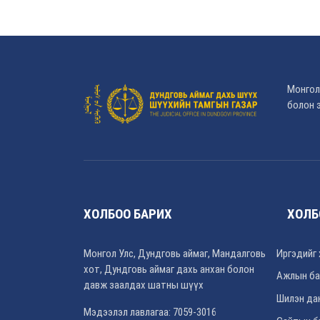
Монгол
болон э
ХОЛБОО БАРИХ
ХОЛБ
Монгол Улс, Дундговь аймаг, Мандалговь
Иргэдийг 
хот, Дундговь аймаг дахь анхан болон
Ажлын ба
давж заалдах шатны шүүх
Шилэн да
Мэдээлэл лавлагаа: 7059-3016