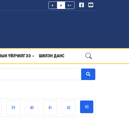
A-
A
A+
ВЫН ҮЙЛЧИЛГЭЭ
ШИЛЭН ДАНС
43
39
40
41
42