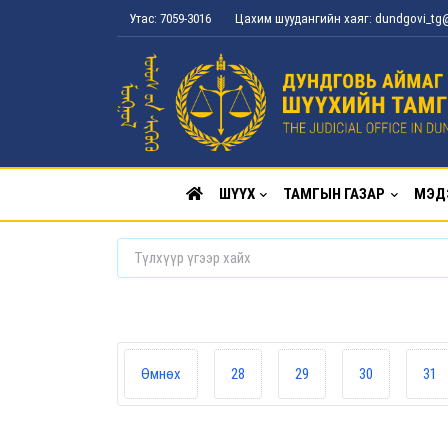
Утас: 7059-3016
Цахим шуудангийн хаяг: dundgovi_t
ШҮҮХ
ТАМГЫН ГАЗАР
МЭД
Өмнөх
28
29
30
31