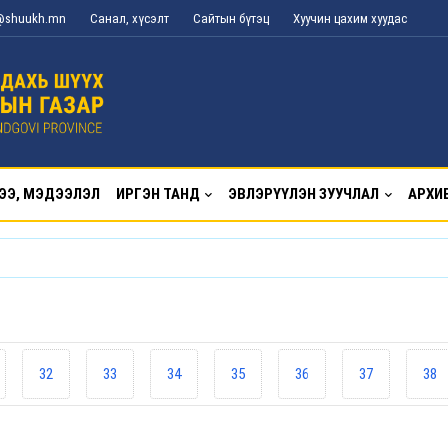
g@shuukh.mn
Санал, хүсэлт
Сайтын бүтэц
Хуучин цахим хуудас
ЭЭ, МЭДЭЭЛЭЛ
ИРГЭН ТАНД
ЭВЛЭРҮҮЛЭН ЗУУЧЛАЛ
АРХИ
32
33
34
35
36
37
38