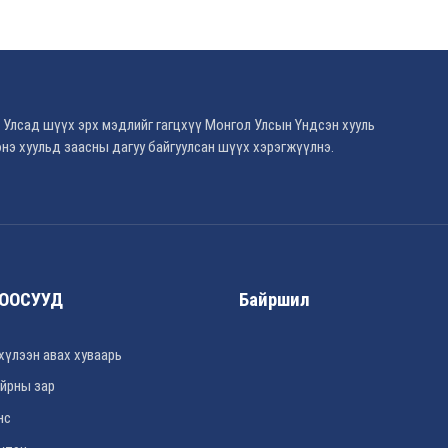
 Улсад шүүх эрх мэдлийг гагцхүү Монгол Улсын Үндсэн хууль
нэ хуульд заасны дагуу байгуулсан шүүх хэрэгжүүлнэ.
ООСУУД
Байршил
хүлээн авах хуваарь
йрны зар
нс