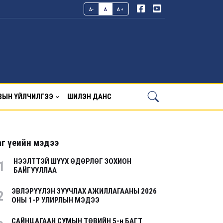
A-
A
A+
ВЫН ҮЙЛЧИЛГЭЭ
ШИЛЭН ДАНС
г үеийн мэдээ
НЭЭЛТТЭЙ ШҮҮХ ӨДӨРЛӨГ ЗОХИОН
1
БАЙГУУЛЛАА
ЭВЛЭРҮҮЛЭН ЗУУЧЛАХ АЖИЛЛАГААНЫ 2026
2
ОНЫ 1-Р УЛИРЛЫН МЭДЭЭ
САЙНЦАГААН СУМЫН ТӨВИЙН 5-н БАГТ