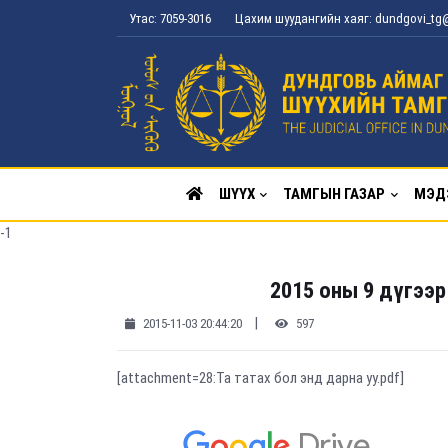
Утас: 7059-3016
Цахим шуудангийн хаяг: dundgovi_t
ШҮҮХ
ТАМГЫН ГАЗАР
МЭД
-1
2015 оны 9 дүгээр
|
2015-11-03 20:44:20
597
[attachment=28:Та татах бол энд дарна уу.pdf]