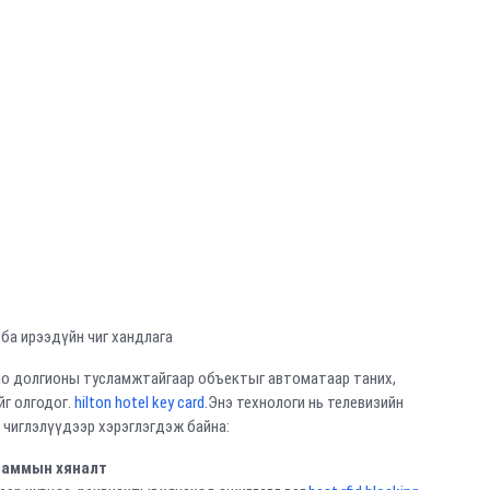
ба ирээдүйн чиг хандлага
радио долгионы тусламжтайгаар объектыг автоматаар таних,
г олгодог.
hilton hotel key card
.Энэ технологи нь телевизийн
 чиглэлүүдээр хэрэглэгдэж байна:
раммын хяналт