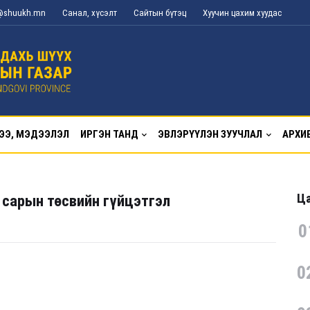
g@shuukh.mn
Санал, хүсэлт
Сайтын бүтэц
Хуучин цахим хуудас
ЭЭ, МЭДЭЭЛЭЛ
ИРГЭН ТАНД
ЭВЛЭРҮҮЛЭН ЗУУЧЛАЛ
АРХИ
Ца
 сарын төсвийн гүйцэтгэл
0
0