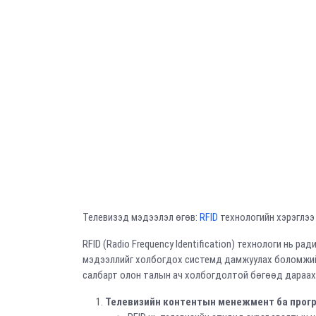
Телевизэд мэдээлэл өгөв:
RFID
технологийн хэрэглээ 
RFID (Radio Frequency Identification) технологи нь 
мэдээллийг холбогдох системд дамжуулах боломжий
салбарт олон талын ач холбогдолтой бөгөөд дараах
Телевизийн контентын менежмент ба прог