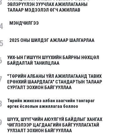
3
ЭВЛЭРҮҮЛЭН ЗУУЧЛАХ АЖИЛЛАГААНЫ
ТАЛААР МЭДЭЭЛЭЛ ӨГЧ АЖИЛЛАВ
МЭНДЧИЛГЭЭ
4
2025 ОНЫ ШИЛДЭГ АЖЛААР ШАЛГАРЛАА
5
УИХ-ЫН ГИШҮҮН ШҮҮХИЙН БАЙРНЫ НӨХЦӨЛ
6
БАЙДАЛТАЙ ТАНИЛЦЛАА
"ТӨРИЙН АЛБАНЫ ҮЙЛ АЖИЛЛАГААНД ТАВИХ
7
ЕРӨНХИЙ ШААРДЛАГА" СТАНДАРТЫН ТАЛААР
СУРГАЛТ ЗОХИОН БАЙГУУЛЛАА
Төрийн жинхэнэ албан хаагчийн тангараг
8
өргөх ёслолын ажиллагаа боллоо
ШҮҮХ, ШҮҮГЧИЙН АЮУЛГҮЙ БАЙДЛЫГ ХАНГАХ
9
ЧИГЛЭЛЭЭР ЦАГДААГИЙН БАЙГУУЛЛАГАТАЙ
УУЛЗАЛТ ЗОХИОН БАЙГУУЛЛАА