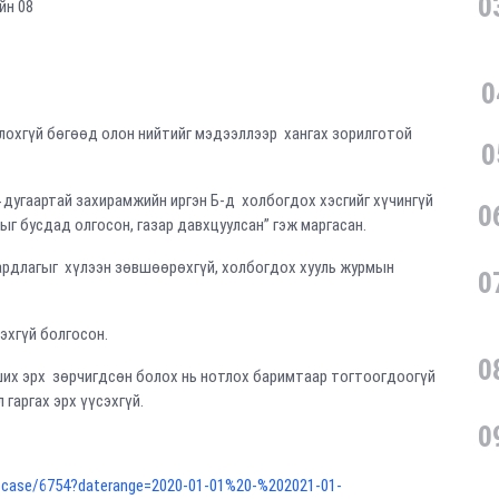
0
йн 08
0
хгүй бөгөөд олон нийтийг мэдээллээр хангах зорилготой
0
дугаартай захирамжийн иргэн Б-д холбогдох хэсгийг хүчингүй
0
ыг бусдад олгосон, газар давхцуулсан” гэж маргасан.
рдлагыг хүлээн зөвшөөрөхгүй, холбогдох хууль журмын
0
хгүй болгосон.
0
х эрх зөрчигдсөн болох нь нотлох баримтаар тогтоогдоогүй
 гаргах эрх үүсэхгүй.
0
e_case/6754?daterange=2020-01-01%20-%202021-01-