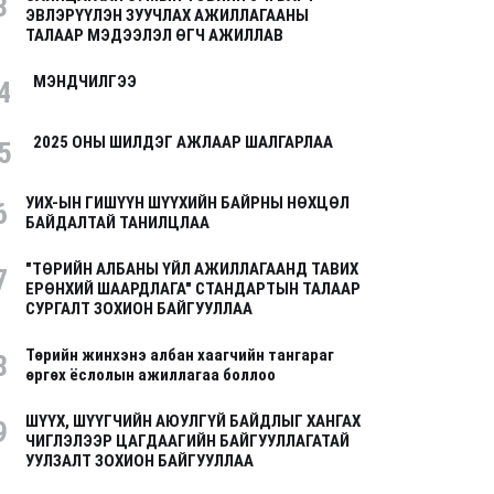
3
ЭВЛЭРҮҮЛЭН ЗУУЧЛАХ АЖИЛЛАГААНЫ
ТАЛААР МЭДЭЭЛЭЛ ӨГЧ АЖИЛЛАВ
МЭНДЧИЛГЭЭ
4
2025 ОНЫ ШИЛДЭГ АЖЛААР ШАЛГАРЛАА
5
УИХ-ЫН ГИШҮҮН ШҮҮХИЙН БАЙРНЫ НӨХЦӨЛ
6
БАЙДАЛТАЙ ТАНИЛЦЛАА
"ТӨРИЙН АЛБАНЫ ҮЙЛ АЖИЛЛАГААНД ТАВИХ
7
ЕРӨНХИЙ ШААРДЛАГА" СТАНДАРТЫН ТАЛААР
СУРГАЛТ ЗОХИОН БАЙГУУЛЛАА
Төрийн жинхэнэ албан хаагчийн тангараг
8
өргөх ёслолын ажиллагаа боллоо
ШҮҮХ, ШҮҮГЧИЙН АЮУЛГҮЙ БАЙДЛЫГ ХАНГАХ
9
ЧИГЛЭЛЭЭР ЦАГДААГИЙН БАЙГУУЛЛАГАТАЙ
УУЛЗАЛТ ЗОХИОН БАЙГУУЛЛАА