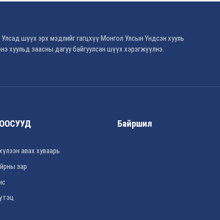
 Улсад шүүх эрх мэдлийг гагцхүү Монгол Улсын Үндсэн хууль
нэ хуульд заасны дагуу байгуулсан шүүх хэрэгжүүлнэ.
ООСУУД
Байршил
хүлээн авах хуваарь
йрны зар
нс
үтэц