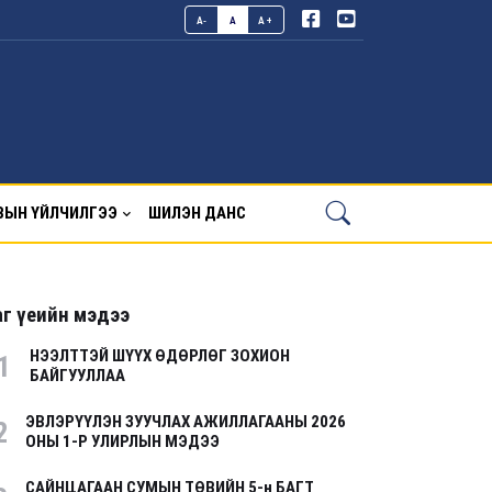
A-
A
A+
ВЫН ҮЙЛЧИЛГЭЭ
ШИЛЭН ДАНС
г үеийн мэдээ
НЭЭЛТТЭЙ ШҮҮХ ӨДӨРЛӨГ ЗОХИОН
1
БАЙГУУЛЛАА
ЭВЛЭРҮҮЛЭН ЗУУЧЛАХ АЖИЛЛАГААНЫ 2026
2
ОНЫ 1-Р УЛИРЛЫН МЭДЭЭ
САЙНЦАГААН СУМЫН ТӨВИЙН 5-н БАГТ