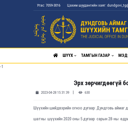
Утас: 7059-3016
Цахим шуудангийн хаяг: dundgovi_t
ШҮҮХ
ТАМГЫН ГАЗАР
МЭД
-1
Эрх зөрчигдөөгүй б
|
2023-04-28 15:31:39
630
Шүүхийн шийдвэрийн огноо дугаар: Дундговь аймаг д
шатны шүүхийн 2020 оны 5 дугаар сарын 28-ны өдр