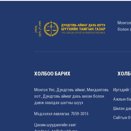
Монгол
болон э
ХОЛБОО БАРИХ
ХОЛБ
Монгол Улс, Дундговь аймаг, Мандалговь
Иргэдийг 
хот, Дундговь аймаг дахь анхан болон
Ажлын ба
давж заалдах шатны шүүх
Шилэн да
Мэдээлэл лавлагаа: 7059-3016
Сайтын б
Цахим шуудангийн хаяг: