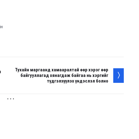
йн
Тухайн маргаанд хамааралтай өөр хэрэг өөр
н
байгууллагад хянагдаж байгаа нь хэргийг
түдгэлзүүлэх үндэслэл болно
. . .