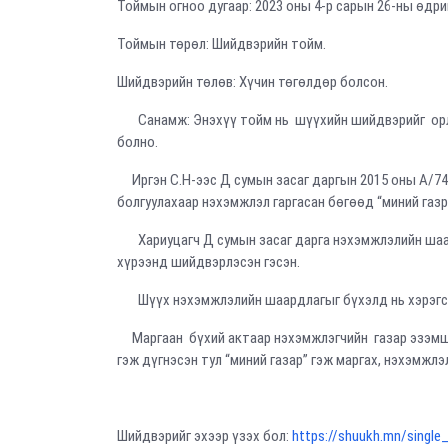
Тоймын огноо дугаар: 2023 оны 4-р сарын 26-ны өдри
Тоймын төрөл: Шийдвэрийн тойм.
Шийдвэрийн төлөв: Хүчин төгөлдөр болсон.
Санамж: Энэхүү тойм нь шүүхийн шийдвэрийг орло
болно.
Иргэн С.Н-ээс Д сумын засаг даргын 2015 оны А/74 
болгуулахаар нэхэмжлэл гаргасан бөгөөд “миний газр
Хариуцагч Д сумын засаг дарга нэхэмжлэлийн шаа
хүрээнд шийдвэрлэсэн гэсэн.
Шүүх нэхэмжлэлийн шаардлагыг бүхэлд нь хэрэгсэ
Маргаан бүхий актаар нэхэмжлэгчийн газар эзэмши
гэж дүгнэсэн тул “миний газар” гэж маргах, нэхэмжлэл
Шийдвэрийг эхээр үзэх бол:
https://shuukh.mn/singl