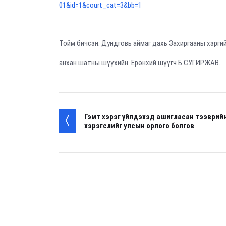
01&id=1&court_cat=3&bb=1
Тойм бичсэн: Дундговь аймаг дахь Захиргааны хэрги
анхан шатны шүүхийн Ерөнхий шүүгч Б.СУГИРЖАВ.
Гэмт хэрэг үйлдэхэд ашигласан тээврий
хэрэгслийг улсын орлого болгов