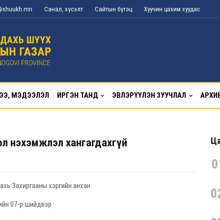
g@shuukh.mn
Санал, хүсэлт
Сайтын бүтэц
Хуучин цахим хуудас
ЭЭ, МЭДЭЭЛЭЛ
ИРГЭН ТАНД
ЭВЛЭРҮҮЛЭН ЗУУЧЛАЛ
АРХИ
Ца
ол нэхэмжлэл хангагдахгүй
0
ахь Захиргааны хэргийн анхан
0
ийн 07-р шийдвэр