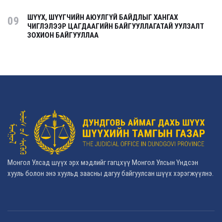
ШҮҮХ, ШҮҮГЧИЙН АЮУЛГҮЙ БАЙДЛЫГ ХАНГАХ
09
ЧИГЛЭЛЭЭР ЦАГДААГИЙН БАЙГУУЛЛАГАТАЙ УУЛЗАЛТ
ЗОХИОН БАЙГУУЛЛАА
Монгол Улсад шүүх эрх мэдлийг гагцхүү Монгол Улсын Үндсэн
хууль болон энэ хуульд заасны дагуу байгуулсан шүүх хэрэгжүүлнэ.