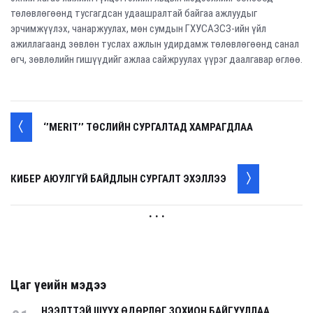
төлөвлөгөөнд тусгагдсан удаашралтай байгаа ажлуудыг
эрчимжүүлэх, чанаржуулах, мөн сумдын ГХУСАЗСЗ-ийн үйл
ажиллагаанд зөвлөн туслах ажлын удирдамж төлөвлөгөөнд санал
өгч, зөвлөлийн гишүүдийг ажлаа сайжруулах үүрэг даалгавар өглөө.
‘’MERIT’’ ТӨСЛИЙН СУРГАЛТАД ХАМРАГДЛАА
КИБЕР АЮУЛГҮЙ БАЙДЛЫН СУРГАЛТ ЭХЭЛЛЭЭ
. . .
Цаг үеийн мэдээ
НЭЭЛТТЭЙ ШҮҮХ ӨДӨРЛӨГ ЗОХИОН БАЙГУУЛЛАА