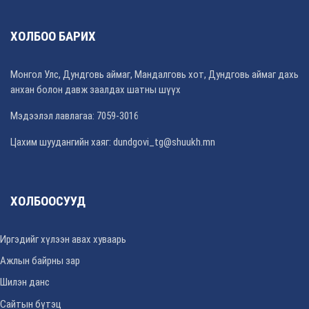
ХОЛБОО БАРИХ
Монгол Улс, Дундговь аймаг, Мандалговь хот, Дундговь аймаг дахь
анхан болон давж заалдах шатны шүүх
Мэдээлэл лавлагаа: 7059-3016
Цахим шуудангийн хаяг: dundgovi_tg@shuukh.mn
ХОЛБООСУУД
Иргэдийг хүлээн авах хуваарь
Ажлын байрны зар
Шилэн данс
Сайтын бүтэц