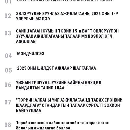
01
ЭВЛЭРҮҮЛЭН ЗУУЧЛАХ АЖИЛЛАГААНЫ 2026 ОНЫ 1-Р
02
УЛИРЛЫН МЭДЭЭ
САЙНЦАГААН СУМЫН ТӨВИЙН 5-н БАГТ ЭВЛЭРҮҮЛЭН
03
ЗУУЧЛАХ АЖИЛЛАГААНЫ ТАЛААР МЭДЭЭЛЭЛ ӨГЧ
АЖИЛЛАВ
МЭНДЧИЛГЭЭ
04
2025 ОНЫ ШИЛДЭГ АЖЛААР ШАЛГАРЛАА
05
УИХ-ЫН ГИШҮҮН ШҮҮХИЙН БАЙРНЫ НӨХЦӨЛ
06
БАЙДАЛТАЙ ТАНИЛЦЛАА
"ТӨРИЙН АЛБАНЫ ҮЙЛ АЖИЛЛАГААНД ТАВИХ ЕРӨНХИЙ
07
ШААРДЛАГА" СТАНДАРТЫН ТАЛААР СУРГАЛТ ЗОХИОН
БАЙГУУЛЛАА
Төрийн жинхэнэ албан хаагчийн тангараг өргөх
08
ёслолын ажиллагаа боллоо