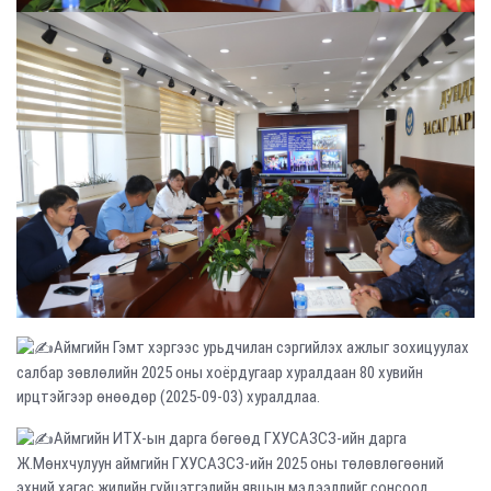
Аймгийн Гэмт хэргээс урьдчилан сэргийлэх ажлыг зохицуулах
салбар зөвлөлийн 2025 оны хоёрдугаар хуралдаан 80 хувийн
ирцтэйгээр өнөөдөр (2025-09-03) хуралдлаа.
Аймгийн ИТХ-ын дарга бөгөөд ГХУСАЗСЗ-ийн дарга
Ж.Мөнхчулуун аймгийн ГХУСАЗСЗ-ийн 2025 оны төлөвлөгөөний
эхний хагас жилийн гүйцэтгэлийн явцын мэдээллийг сонсоод