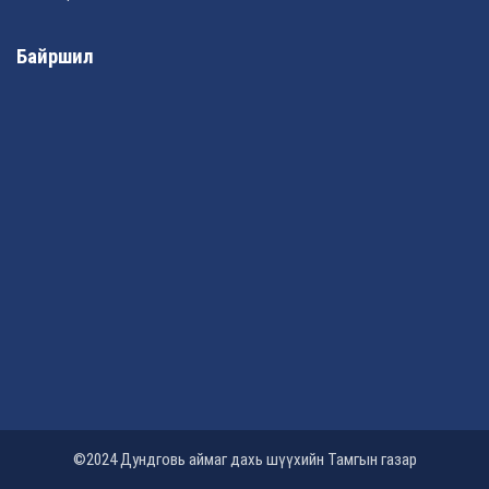
Байршил
©2024 Дундговь аймаг дахь шүүхийн Тамгын газар