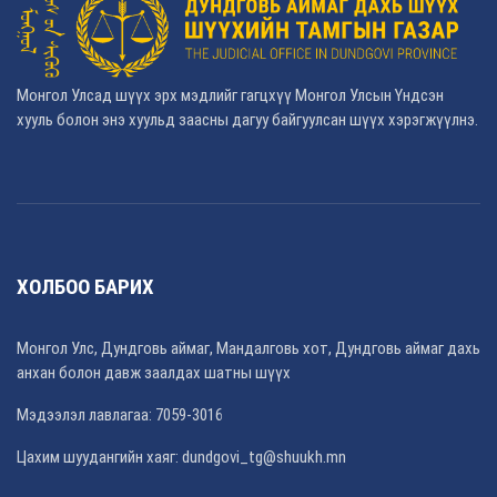
Монгол Улсад шүүх эрх мэдлийг гагцхүү Монгол Улсын Үндсэн
хууль болон энэ хуульд заасны дагуу байгуулсан шүүх хэрэгжүүлнэ.
ХОЛБОО БАРИХ
Монгол Улс, Дундговь аймаг, Мандалговь хот, Дундговь аймаг дахь
анхан болон давж заалдах шатны шүүх
Мэдээлэл лавлагаа: 7059-3016
Цахим шуудангийн хаяг: dundgovi_tg@shuukh.mn