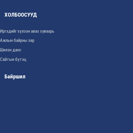
ХОЛБООСУУД
Иргэдийг хүлээн авах хуваарь
Ажлын байрны зар
Шилэн данс
Сайтын бүтэц
Байршил