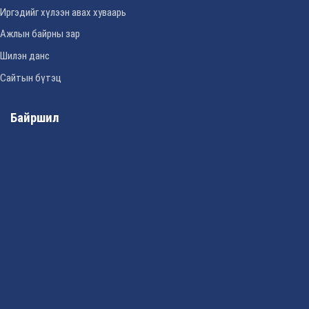
Иргэдийг хүлээн авах хуваарь
Ажлын байрны зар
Шилэн данс
Сайтын бүтэц
Байршил