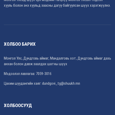
хууль болон энэ хуульд заасны дагуу байгуулсан шүүх хэрэгжүүлнэ.
ХОЛБОО БАРИХ
Монгол Улс, Дундговь аймаг, Мандалговь хот, Дундговь аймаг дахь
анхан болон давж заалдах шатны шүүх
Мэдээлэл лавлагаа: 7059-3016
Цахим шуудангийн хаяг: dundgovi_tg@shuukh.mn
ХОЛБООСУУД