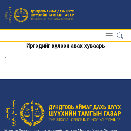
Иргэдийг хүлээн авах хуваарь
-
Монгол Улсад шүүх эрх мэдлийг гагцхүү Монгол Улсын Үндсэн