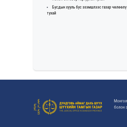
Бусдын хууль бус эзэмшлээс газар чөлөөл
тухай
Монгол
болон э