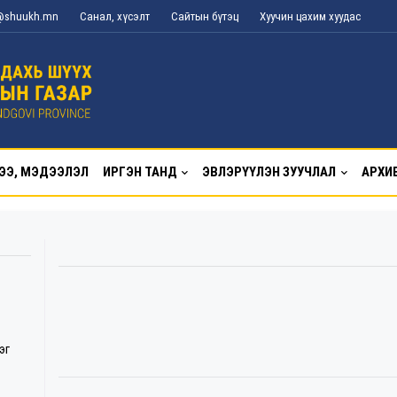
g@shuukh.mn
Санал, хүсэлт
Сайтын бүтэц
Хуучин цахим хуудас
ЭЭ, МЭДЭЭЛЭЛ
ИРГЭН ТАНД
ЭВЛЭРҮҮЛЭН ЗУУЧЛАЛ
АРХИ
эг