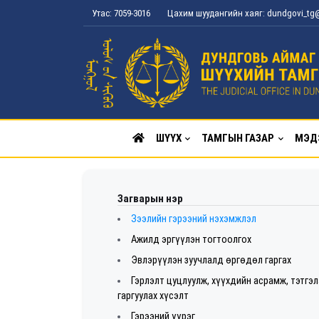
Утас: 7059-3016
Цахим шуудангийн хаяг: dundgovi_t
ШҮҮХ
ТАМГЫН ГАЗАР
МЭД
Загварын нэр
Зээлийн гэрээний нэхэмжлэл
Ажилд эргүүлэн тогтоолгох
Эвлэрүүлэн зуучлалд өргөдөл гаргах
Гэрлэлт цуцлуулж, хүүхдийн асрамж, тэтгэл
гаргуулах хүсэлт
Гэрээний үүрэг