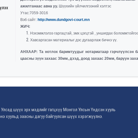
ажилтанаас авна уу.
Шүүхийн үйлчилгээний хэлтэс
үүлэх
Утас:7059-3016
Вэб сайт:
http://www.dundgovi-court.mn
ЖИЧ:
Нэхэмжлэлээ гаргацтай, эмх цэгцтэй , уншигдах боломжтойгоо
Хавсаргасан материалыг дэс дугаарлаж бичнэ үү.
АНХААР: Та нотлох баримтуудыг нотариатаар гэрчлүүлсэн б
цаасны зүүн захаас 30мм, дээд, доод захаас 20мм, баруун заха
 Улсад шүүх эрх мэдлийг гагцхүү Монгол Улсын Үндсэн хууль
нэ хуульд заасны дагуу байгуулсан шүүх хэрэгжүүлнэ.