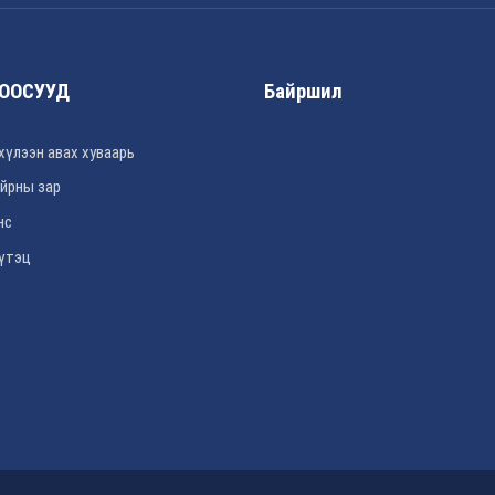
ООСУУД
Байршил
хүлээн авах хуваарь
йрны зар
нс
үтэц