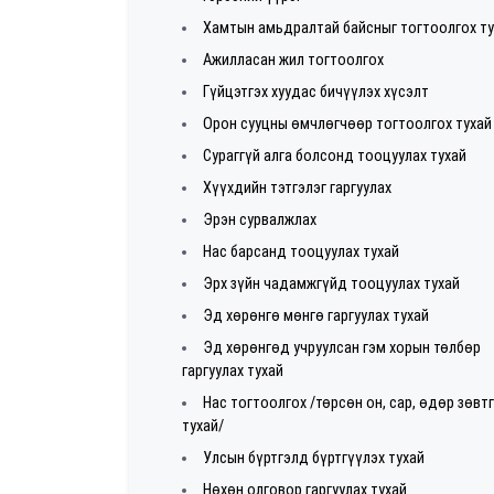
Хамтын амьдралтай байсныг тогтоолгох т
Ажилласан жил тогтоолгох
Гүйцэтгэх хуудас бичүүлэх хүсэлт
Орон сууцны өмчлөгчөөр тогтоолгох тухай
Сураггүй алга болсонд тооцуулах тухай
Хүүхдийн тэтгэлэг гаргуулах
Эрэн сурвалжлах
Нас барсанд тооцуулах тухай
Эрх зүйн чадамжгүйд тооцуулах тухай
Эд хөрөнгө мөнгө гаргуулах тухай
Эд хөрөнгөд учруулсан гэм хорын төлбөр
гаргуулах тухай
Нас тогтоолгох /төрсөн он, сар, өдөр зөвт
тухай/
Улсын бүртгэлд бүртгүүлэх тухай
Нөхөн олговор гаргуулах тухай