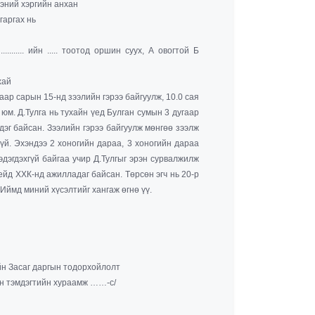
эний хэргийн анхан
гаргах нь
......... ийн ..... тоотод оршин суух, А овогтой Б
хай
аар сарын 15-нд зээлийн гэрээ байгуулж, 10.0 сая
 юм. Д.Тулга нь тухайн үед Булган сумын 3 дугаар
дэг байсан. Зээлийн гэрээ байгуулж мөнгөө зээлж
үй. Эхэндээ 2 хоногийн дараа, 3 хоногийн дараа
дэгдэхгүй байгаа учир Д.Тулгыг эрэн сурвалжилж
рейд ХХК-нд ажилладаг байсан. Төрсөн эгч нь 20-р
 Иймд миний хүсэлтийг хангаж өгнө үү.
йн Засаг даргын тодорхойлолт
ын тэмдэгтийн хураамж ……-с/