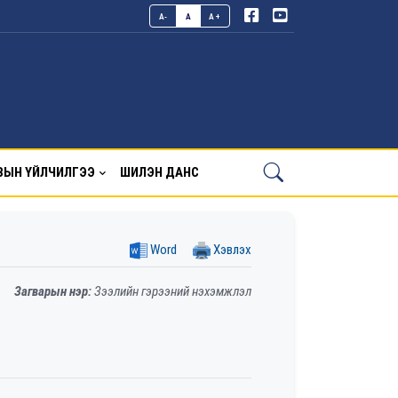
A-
A
A+
ВЫН ҮЙЛЧИЛГЭЭ
ШИЛЭН ДАНС
Word
Хэвлэх
Загварын нэр:
Зээлийн гэрээний нэхэмжлэл