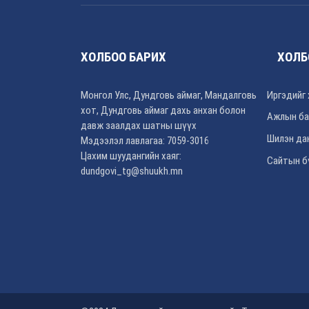
ХОЛБОО БАРИХ
ХОЛБ
Монгол Улс, Дундговь аймаг, Мандалговь
Иргэдийг 
хот, Дундговь аймаг дахь анхан болон
Ажлын ба
давж заалдах шатны шүүх
Шилэн да
Мэдээлэл лавлагаа: 7059-3016
Цахим шуудангийн хаяг:
Сайтын б
dundgovi_tg@shuukh.mn