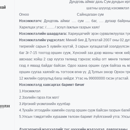
Дундговь аймаг дахь Сум дундын ирг
ухай
шатны шүүхэд нэхэмжлэл 
Огноо Сайнцагаан сум
Нэхэмжлэгч:
Дундговь аймаг …. сум ..... баг, …. дугаар байрны..
Харилцах утас: /......... / эсхүл /ажлын газрын хаяг/
Нэхэмжлэлийн шаардлага:
Хариуцагчийг эрэн сурвалжлуулах ту
Нэхэмжлэлийн үндэслэл:
Миний бие Д.Тулгатай 2007 оны 02 дуг
төгрөгийг сарын 5 хувийн хүүтэй, 3 сарын хугацаатай зээлдүүлсэн
баг Зг-7-15 тоотод оршин сууж, Хүнсний зах дээр махны ченж хий
авснаас хойш 2 сар хүүгээ төлөөд тэрнээс хойш огт мөнгө төлөөг
гээд л яваад байдаг байсан. Одоо хаана оршин сууж байгаа нь мэ
оршин суугаа хаягийг нь тогтоож өгнө үү. Д.Тулгын эхнэр Орхон т
12 жилийн сургуульд багш хийдэг. Утас нь 99000000 гэсэн утастай.
Нэхэмжлэлд хавсаргах баримт бичиг
1.Нэхэмжлэл
2.Зээлийн гэрээ /гэх мэт/
3.Иргэний үнэмлэхийн хуулбар
гүүлэх
4.Тухайн этгээдийн хамгийн сүүлд оршин сууж байсан газрын баги
5.Улсын тэмдэгтийн хураамж төлсөн баримт /гүйлгээний утга: Улс
Дэлгэрэнгүй мэдээллийг тус шүүхийн мэдээлэл, лавлагааны