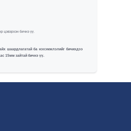
р цэвэрхэн бичнэ үү.
айх шаардлагатай ба нэхэмжлэлийг бичихдээ
ас 15мм зайтай бичнэ үү.