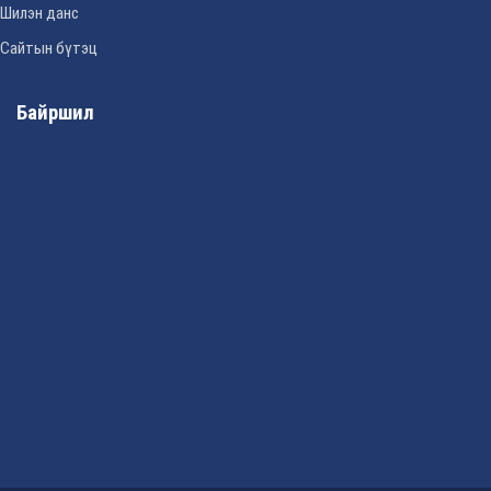
Шилэн данс
Сайтын бүтэц
Байршил