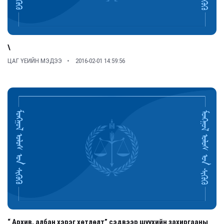
\
ЦАГ ҮЕИЙН МЭДЭЭ
2016-02-01 14:59:56
“ Архив, албан хэрэг хөтлөлт” сэдвээр шүүхийн захиргааны