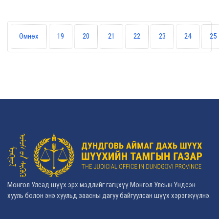
Өмнөх
19
20
21
22
23
24
25
Монгол Улсад шүүх эрх мэдлийг гагцхүү Монгол Улсын Үндсэн
хууль болон энэ хуульд заасны дагуу байгуулсан шүүх хэрэгжүүлнэ.