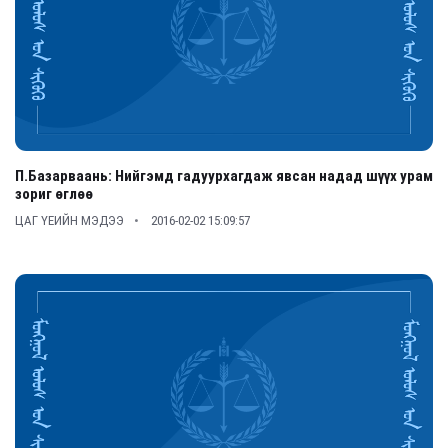
П.Базарваань: Нийгэмд гадуурхагдаж явсан надад шүүх урам
зориг өглөө
ЦАГ ҮЕИЙН МЭДЭЭ
2016-02-02 15:09:57