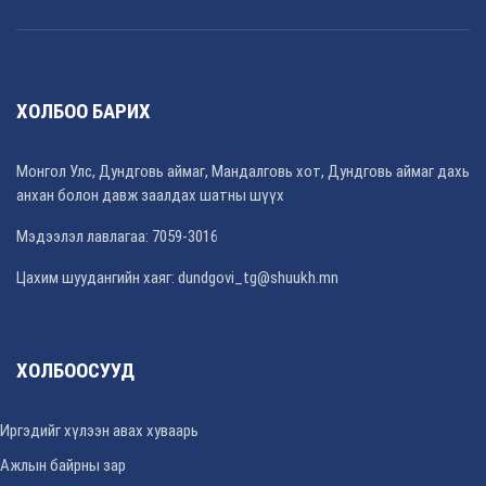
ХОЛБОО БАРИХ
Монгол Улс, Дундговь аймаг, Мандалговь хот, Дундговь аймаг дахь
анхан болон давж заалдах шатны шүүх
Мэдээлэл лавлагаа: 7059-3016
Цахим шуудангийн хаяг: dundgovi_tg@shuukh.mn
ХОЛБООСУУД
Иргэдийг хүлээн авах хуваарь
Ажлын байрны зар