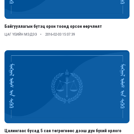
Байгууллагын бүтэц орон тоонд орсон өөрчлөлт
ЦАГ ҮЕИЙН МЭДЭЭ
2016-02-03 15:07:39
Цалингаас бусад 5 сая төгрөгнөөс дээш дүн бүхий орлого