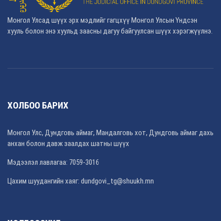
Монгол Улсад шүүх эрх мэдлийг гагцхүү Монгол Улсын Үндсэн
хууль болон энэ хуульд заасны дагуу байгуулсан шүүх хэрэгжүүлнэ.
ХОЛБОО БАРИХ
Монгол Улс, Дундговь аймаг, Мандалговь хот, Дундговь аймаг дахь
анхан болон давж заалдах шатны шүүх
Мэдээлэл лавлагаа: 7059-3016
Цахим шуудангийн хаяг: dundgovi_tg@shuukh.mn