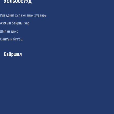
ХОЛБООСУУД
Иргэдийг хүлээн авах хуваарь
Ажлын байрны зар
Шилэн данс
Сайтын бүтэц
Байршил