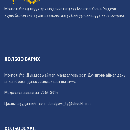
Монгол Улсад шүүх эрх мэдлийг гагцхүү Монгол Улсын Үндсэн
хууль болон энэ хуульд заасны дагуу байгуулсан шүүх хэрэгжүүлнэ.
ХОЛБОО БАРИХ
Монгол Улс, Дундговь аймаг, Мандалговь хот, Дундговь аймаг дахь
анхан болон давж заалдах шатны шүүх
Мэдээлэл лавлагаа: 7059-3016
Цахим шуудангийн хаяг: dundgovi_tg@shuukh.mn
ХОЛБООСУУД