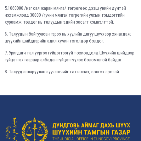
5.1060000 /нэг сая жаран мянга/ төгрөгөөс дээш үнийн дүнтэй
нэхэмжлэлд 30000 /гучин мянга/ төгрөгийн улсын тэмдэгтийн
хураамж төлдөг нь талуудын эдийн засагт хэмнэлттэй.
6. Талуудын байгуулсан гэрээ нь хуулийн дагуу шүүхээр хянагдаж
шүүхийн шийдвэрийн адил хүчин төгөлдөр болдог.
7. Уригдагч тал үүргээ гүйцэтгээгүй тохиолдолд Шүүхийн шийдвэр
гүйцэтгэх газраар албадан гүйцэтгүүлэх боломжтой байдаг.
8. Талууд эвлэрүүлэн зуучлагчийг татгалзах, сонгох эрхтэй.