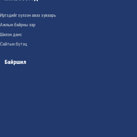
Иргэдийг хүлээн авах хуваарь
Ажлын байрны зар
Шилэн данс
Сайтын бүтэц
Байршил