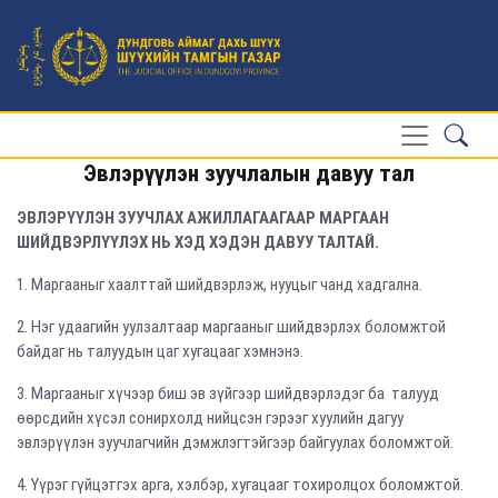
Эвлэрүүлэн зуучлалын давуу тал
ЭВЛЭРҮҮЛЭН ЗУУЧЛАХ АЖИЛЛАГААГААР МАРГААН
ШИЙДВЭРЛҮҮЛЭХ НЬ ХЭД ХЭДЭН ДАВУУ ТАЛТАЙ.
1. Маргааныг хаалттай шийдвэрлэж, нууцыг чанд хадгална.
2. Нэг удаагийн уулзалтаар маргааныг шийдвэрлэх боломжтой
байдаг нь талуудын цаг хугацааг хэмнэнэ.
3. Маргааныг хүчээр биш эв зүйгээр шийдвэрлэдэг ба талууд
өөрсдийн хүсэл сонирхолд нийцсэн гэрээг хуулийн дагуу
эвлэрүүлэн зуучлагчийн дэмжлэгтэйгээр байгуулах боломжтой.
4. Үүрэг гүйцэтгэх арга, хэлбэр, хугацааг тохиролцох боломжтой.