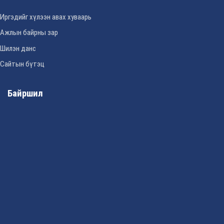
Иргэдийг хүлээн авах хуваарь
Ажлын байрны зар
Шилэн данс
Сайтын бүтэц
Байршил