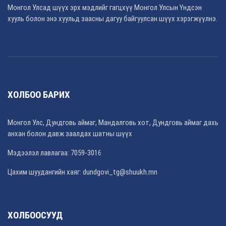
Монгол Улсад шүүх эрх мэдлийг гагцхүү Монгол Улсын Үндсэн
хууль болон энэ хуульд заасны дагуу байгуулсан шүүх хэрэгжүүлнэ.
ХОЛБОО БАРИХ
Монгол Улс, Дундговь аймаг, Мандалговь хот, Дундговь аймаг дахь
анхан болон давж заалдах шатны шүүх
Мэдээлэл лавлагаа: 7059-3016
Цахим шуудангийн хаяг: dundgovi_tg@shuukh.mn
ХОЛБООСУУД