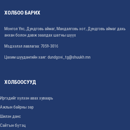
ХОЛБОО БАРИХ
Монгол Улс, Дундговь аймаг, Мандалговь хот, Дундговь аймаг дахь
анхан болон давж заалдах шатны шүүх
Мэдээлэл лавлагаа: 7059-3016
Цахим шуудангийн хаяг: dundgovi_tg@shuukh.mn
ХОЛБООСУУД
Иргэдийг хүлээн авах хуваарь
Ажлын байрны зар
Шилэн данс
Сайтын бүтэц