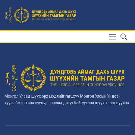
Монгол Улсад шүүх эрх мэдлийг гагцхүү Монгол Улсын Үндсэн
хууль болон энэ хуульд заасны дагуу байгуулсан шүүх хэрэгжүүлнэ.