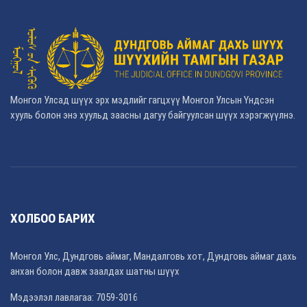
Монгол Улсад шүүх эрх мэдлийг гагцхүү Монгол Улсын Үндсэн
хууль болон энэ хуульд заасны дагуу байгуулсан шүүх хэрэгжүүлнэ.
ХОЛБОО БАРИХ
Монгол Улс, Дундговь аймаг, Мандалговь хот, Дундговь аймаг дахь
анхан болон давж заалдах шатны шүүх
Мэдээлэл лавлагаа: 7059-3016