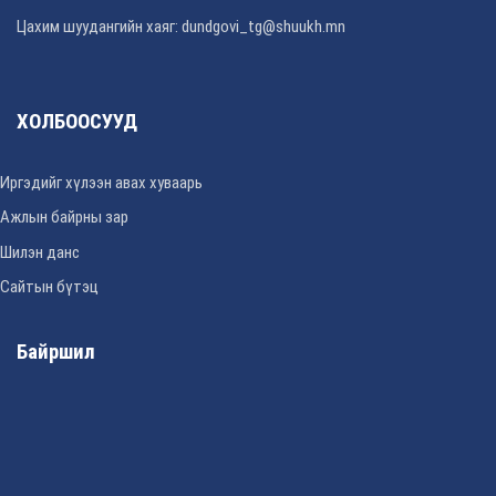
Цахим шуудангийн хаяг: dundgovi_tg@shuukh.mn
ХОЛБООСУУД
Иргэдийг хүлээн авах хуваарь
Ажлын байрны зар
Шилэн данс
Сайтын бүтэц
Байршил