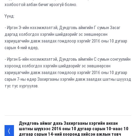
холбоотой албан бичиг ирээгүй болно.
Үүнд:
- Иргэн Э-ийн нэхэмжлэлтэй, Дундговь аймгийн Г сумын Засаг
даргад холбогдох хэргийн шийдвэрийг эс зөвшөөрсөн
хариуцагчийн давж заалдах гомдлоор хэргийг 2016 оны 10 дугаар
сарын 4-ний өдөр,
- Иргэн Б-ийн нэхэмжлэлтэй, Дундговь аймгийн С сумын сонгуулийн
хороонд холбогдох хэргийн шийдвэрийг эс зөвшөөрсөн
хариуцагчийн давж заалдах гомдлоор хэргийг 2016 оны 10 дугаар
сарын 7-ны өдөр Захиргааны хэргийн давж заалдах шатны шүүхэд
тус тус хүргүүлэв.
Дундговь аймаг дахь Захиргааны хэргийн анхан
шатны шүүхээс 2016 оны 10 дугаар сарын 10-наас 10
дугаар сарын 14-ний хооронд хийсэн ажлын товч