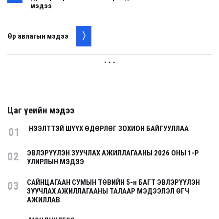
мэдээ
Өр авлагын мэдээ
. . .
Цаг үеийн мэдээ
НЭЭЛТТЭЙ ШҮҮХ ӨДӨРЛӨГ ЗОХИОН БАЙГУУЛЛАА
01
ЭВЛЭРҮҮЛЭН ЗУУЧЛАХ АЖИЛЛАГААНЫ 2026 ОНЫ 1-Р
02
УЛИРЛЫН МЭДЭЭ
САЙНЦАГААН СУМЫН ТӨВИЙН 5-н БАГТ ЭВЛЭРҮҮЛЭН
03
ЗУУЧЛАХ АЖИЛЛАГААНЫ ТАЛААР МЭДЭЭЛЭЛ ӨГЧ
АЖИЛЛАВ