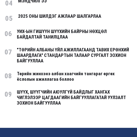
МЭНДЧИЛГЭЭ
04
2025 ОНЫ ШИЛДЭГ АЖЛААР ШАЛГАРЛАА
05
УИХ-ЫН ГИШҮҮН ШҮҮХИЙН БАЙРНЫ НӨХЦӨЛ
06
БАЙДАЛТАЙ ТАНИЛЦЛАА
"ТӨРИЙН АЛБАНЫ ҮЙЛ АЖИЛЛАГААНД ТАВИХ ЕРӨНХИЙ
07
ШААРДЛАГА" СТАНДАРТЫН ТАЛААР СУРГАЛТ ЗОХИОН
БАЙГУУЛЛАА
Төрийн жинхэнэ албан хаагчийн тангараг өргөх
08
ёслолын ажиллагаа боллоо
ШҮҮХ, ШҮҮГЧИЙН АЮУЛГҮЙ БАЙДЛЫГ ХАНГАХ
09
ЧИГЛЭЛЭЭР ЦАГДААГИЙН БАЙГУУЛЛАГАТАЙ УУЛЗАЛТ
ЗОХИОН БАЙГУУЛЛАА