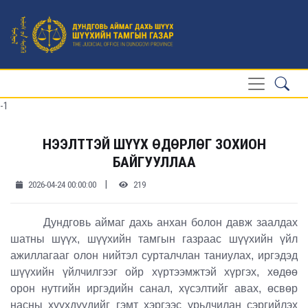
-1
НЭЭЛТТЭЙ ШҮҮХ ӨДӨРЛӨГ ЗОХИОН
БАЙГУУЛЛАА
|
2026-04-24 00:00:00
219
Дундговь аймаг дахь анхан болон давж заалдах
шатны шүүх, шүүхийн тамгын газраас шүүхийн үйл
ажиллагааг олон нийтэл сурталчлан таниулах, иргэдэд
шүүхийн үйлчилгээг ойр хүртээмжтэй хүргэх, хөдөө
орон нутгийн иргэдийн санал, хүсэлтийг авах, өсвөр
насны хүүхдүүдийг гэмт хэргээс урьдчилан сэргийлэх