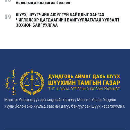
ёслолын ажиллагаа боллоо
ШҮҮХ, ШҮҮГЧИЙН АЮУЛГҮЙ БАЙДЛЫГ ХАНГАХ
09
ЧИГЛЭЛЭЭР ЦАГДААГИЙН БАЙГУУЛЛАГАТАЙ УУЛЗАЛТ
ЗОХИОН БАЙГУУЛЛАА
Монгол Улсад шүүх эрх мэдлийг гагцхүү Монгол Улсын Үндсэн
хууль болон энэ хуульд заасны дагуу байгуулсан шүүх хэрэгжүүлнэ.