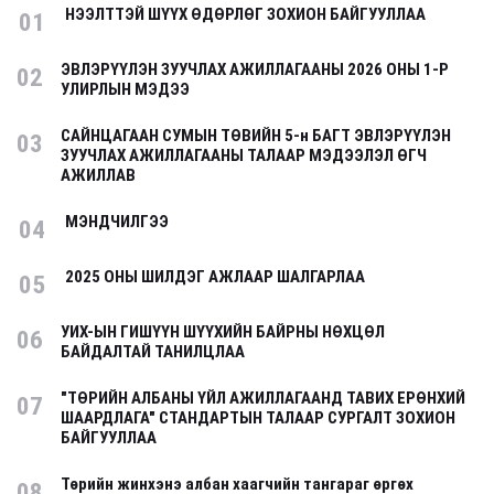
НЭЭЛТТЭЙ ШҮҮХ ӨДӨРЛӨГ ЗОХИОН БАЙГУУЛЛАА
01
ЭВЛЭРҮҮЛЭН ЗУУЧЛАХ АЖИЛЛАГААНЫ 2026 ОНЫ 1-Р
02
УЛИРЛЫН МЭДЭЭ
САЙНЦАГААН СУМЫН ТӨВИЙН 5-н БАГТ ЭВЛЭРҮҮЛЭН
03
ЗУУЧЛАХ АЖИЛЛАГААНЫ ТАЛААР МЭДЭЭЛЭЛ ӨГЧ
АЖИЛЛАВ
МЭНДЧИЛГЭЭ
04
2025 ОНЫ ШИЛДЭГ АЖЛААР ШАЛГАРЛАА
05
УИХ-ЫН ГИШҮҮН ШҮҮХИЙН БАЙРНЫ НӨХЦӨЛ
06
БАЙДАЛТАЙ ТАНИЛЦЛАА
"ТӨРИЙН АЛБАНЫ ҮЙЛ АЖИЛЛАГААНД ТАВИХ ЕРӨНХИЙ
07
ШААРДЛАГА" СТАНДАРТЫН ТАЛААР СУРГАЛТ ЗОХИОН
БАЙГУУЛЛАА
Төрийн жинхэнэ албан хаагчийн тангараг өргөх
08