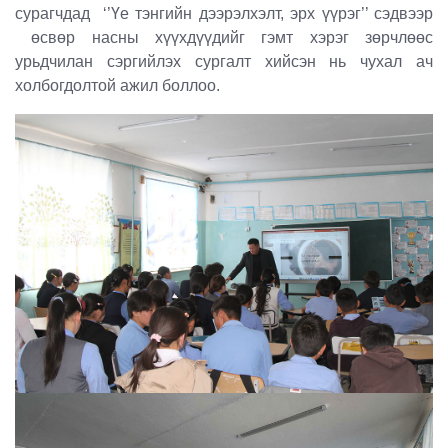
сурагчдад ‘’Үе тэнгийн дээрэлхэлт, эрх үүрэг’’ сэдвээр
өсвөр насны хүүхдүүдийг гэмт хэрэг зөрчлөөс
урьдчилан сэргийлэх сургалт хийсэн нь чухал ач
холбогдолтой ажил боллоо.