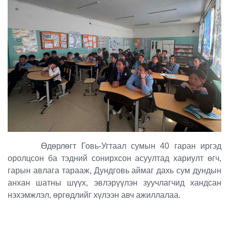
Өдөрлөгт Говь-Угтаал сумын 40 гаран иргэд
оролцсон ба тэдний сонирхсон асуултад хариулт өгч,
гарын авлага тарааж, Дундговь аймаг дахь сум дундын
анхан шатны шүүх, эвлэрүүлэн зуучлагчид хандсан
нэхэмжлэл, өргөдлийг хүлээн авч ажиллалаа.