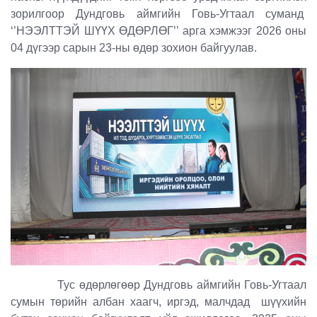
зорилгоор Дундговь аймгийн Говь-Угтаал суманд
‘’НЭЭЛТТЭЙ ШҮҮХ ӨДӨРЛӨГ’’ арга хэмжээг 2026 оны
04 дүгээр сарын 23-ны өдөр
зохион байгуулав.
Тус өдөрлөгөөр
Дундговь аймгийн
Говь-Угтаал
сумын төрийн албан хаагч, иргэд, малчдад
шүүхийн