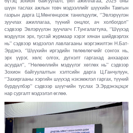
бүтэц зохион байгуулал
т
, үйл ажиллагаа, 2025 оны
шүүн таслах ажлын товч мэдээллийг шүүхийн Тамгын
газрын дарга Ц.Мөнгөнцоож танилцуулж, ‘’Эвлэрүүлэн
зуучлах ажиллагаа, түүний онцлог, ач холбогдол’’
сэдвээр Эвлэрүүлэн зуучлагч Г.Тунгалагтуяа, ‘’Шүүхэд
мэдүүлэх эрх, тусгай журмаар хэрэг хянан шийдвэрлэх
нь’’ сэдвээр мэдээлэл лавлагааны мэргэжилтэн Н.Бат-
Эрдэнэ, ‘’Шүүхийн иргэдийн төлөөлөгчийг сонгох нь,
эрх үүрэг, хөлс олгох, дүгнэлт гаргахад анхаарах
асуудал’’, ‘’Нөлөөллийн мэдүүлэг хөтлөх нь’’ сэдвээр
Зохион байгуулалтын хэлтсийн дарга Ц.Ганчулуун
,
‘’Захиргааны хэргийн шүүхэд нэхэмжлэл гаргах, түүний
бүрдүүлбэр’’ сэдвээр шүүгчийн туслах Э.Эрдэнэцэцэг
нар сургалт мэдээлэл өглөө.