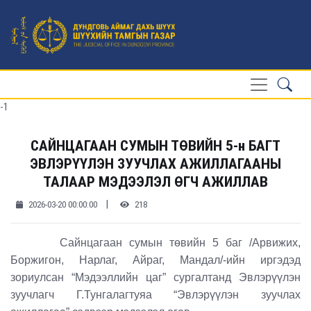
-1
САЙНЦАГААН СУМЫН ТӨВИЙН 5-н БАГТ
ЭВЛЭРҮҮЛЭН ЗУУЧЛАХ АЖИЛЛАГААНЫ
ТАЛААР МЭДЭЭЛЭЛ ӨГЧ АЖИЛЛАВ
|
2026-03-20 00:00:00
218
Сайнцагаан сумын төвийн 5 баг /Арвижих,
Боржигон, Нарлаг, Айраг, Мандал/-ийн иргэдэд
зориулсан “Мэдээллийн цаг” сургалтанд Эвлэрүүлэн
зуучлагч Г.Тунгалагтуяа “Эвлэрүүлэн зуучлах