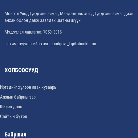
Монгол Улс, Дундговь аймаг, Мандалговь хот, Дундговь аймаг дахь
анхан болон давж заалдах шатны шүүх
Мэдээлэл лавлагаа: 7059-3016
Цахим шуудангийн хаяг: dundgovi_tg@shuukh.mn
ХОЛБООСУУД
Иргэдийг хүлээн авах хуваарь
Ажлын байрны зар
Шилэн данс
Сайтын бүтэц
Байршил