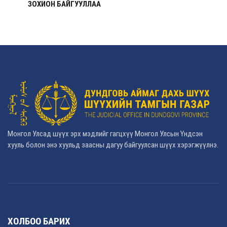
ЗОХИОН БАЙГУУЛЛАА
Монгол Улсад шүүх эрх мэдлийг гагцхүү Монгол Улсын Үндсэн
хууль болон энэ хуульд заасны дагуу байгуулсан шүүх хэрэгжүүлнэ.
ХОЛБОО БАРИХ