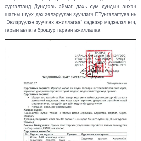
сургалтанд Дундговь аймаг дахь сум дундын анхан
шатны шүүх дэх эвлэрүүлэн зуучлагч Г.Тунгалагтуяа нь
“Эвлэрүүлэн зуучлах ажиллагаа” сэдвээр мэдээлэл өгч,
гарын авлага брошур тараан ажиллалаа.