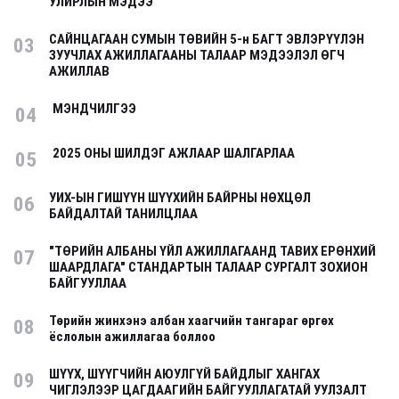
УЛИРЛЫН МЭДЭЭ
САЙНЦАГААН СУМЫН ТӨВИЙН 5-н БАГТ ЭВЛЭРҮҮЛЭН
03
ЗУУЧЛАХ АЖИЛЛАГААНЫ ТАЛААР МЭДЭЭЛЭЛ ӨГЧ
АЖИЛЛАВ
МЭНДЧИЛГЭЭ
04
2025 ОНЫ ШИЛДЭГ АЖЛААР ШАЛГАРЛАА
05
УИХ-ЫН ГИШҮҮН ШҮҮХИЙН БАЙРНЫ НӨХЦӨЛ
06
БАЙДАЛТАЙ ТАНИЛЦЛАА
"ТӨРИЙН АЛБАНЫ ҮЙЛ АЖИЛЛАГААНД ТАВИХ ЕРӨНХИЙ
07
ШААРДЛАГА" СТАНДАРТЫН ТАЛААР СУРГАЛТ ЗОХИОН
БАЙГУУЛЛАА
Төрийн жинхэнэ албан хаагчийн тангараг өргөх
08
ёслолын ажиллагаа боллоо
ШҮҮХ, ШҮҮГЧИЙН АЮУЛГҮЙ БАЙДЛЫГ ХАНГАХ
09
ЧИГЛЭЛЭЭР ЦАГДААГИЙН БАЙГУУЛЛАГАТАЙ УУЛЗАЛТ