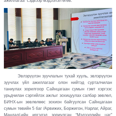
ажиллагаа” сэдвээр мэдээлэл өгөв.
Эвлэрүүлэн зуучлалын тухай хууль, эвлэрүүлэн
зуучлах үйл ажиллагааг олон нийтэд сурталчилан
таниулах зорилгоор Сайнцагаан сумын гэмт хэргээс
урьдчилан сэргийлэх ажлыг зохицуулах салбар зөвлөл,
БИНХ-ын зөвлөлөөс зохион байгуулсан Сайнцагаан
сумын төвийн 5 баг /Арвижих, Боржигон, Нарлаг, Айраг,
Мандал/-ийн иргэдэд зориулсан “Мэдээллийн цаг”