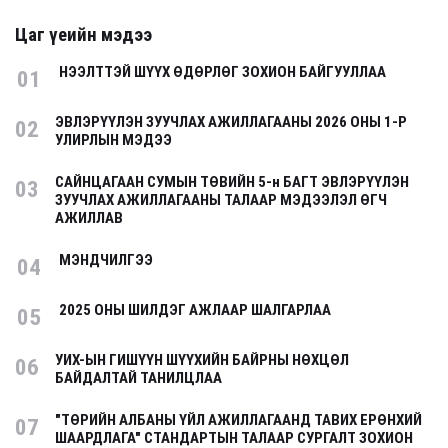
Цаг үеийн мэдээ
НЭЭЛТТЭЙ ШҮҮХ ӨДӨРЛӨГ ЗОХИОН БАЙГУУЛЛАА
01
ЭВЛЭРҮҮЛЭН ЗУУЧЛАХ АЖИЛЛАГААНЫ 2026 ОНЫ 1-Р
02
УЛИРЛЫН МЭДЭЭ
САЙНЦАГААН СУМЫН ТӨВИЙН 5-н БАГТ ЭВЛЭРҮҮЛЭН
03
ЗУУЧЛАХ АЖИЛЛАГААНЫ ТАЛААР МЭДЭЭЛЭЛ ӨГЧ
АЖИЛЛАВ
МЭНДЧИЛГЭЭ
04
2025 ОНЫ ШИЛДЭГ АЖЛААР ШАЛГАРЛАА
05
УИХ-ЫН ГИШҮҮН ШҮҮХИЙН БАЙРНЫ НӨХЦӨЛ
06
БАЙДАЛТАЙ ТАНИЛЦЛАА
"ТӨРИЙН АЛБАНЫ ҮЙЛ АЖИЛЛАГААНД ТАВИХ ЕРӨНХИЙ
07
ШААРДЛАГА" СТАНДАРТЫН ТАЛААР СУРГАЛТ ЗОХИОН