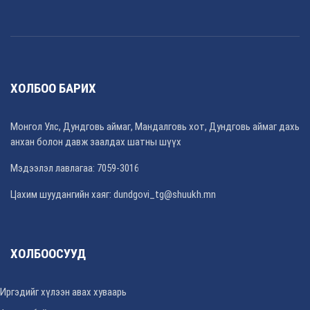
ХОЛБОО БАРИХ
Монгол Улс, Дундговь аймаг, Мандалговь хот, Дундговь аймаг дахь
анхан болон давж заалдах шатны шүүх
Мэдээлэл лавлагаа: 7059-3016
Цахим шуудангийн хаяг: dundgovi_tg@shuukh.mn
ХОЛБООСУУД
Иргэдийг хүлээн авах хуваарь