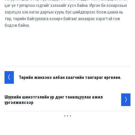
цаг үе тулгарчээ гэдгийг хэлэхийг хүсч байна. Иргэн би хохирохын
зэрэгцээ хэн нэгэн даргын хууль бус шийдвэрээс болж цаана нь
төр, төрийн байгууллага хохирч байгааг анхаарах хэрэгтэй гэж
бодож байна.
Төрийн жинхэнэ албан хаагчийн тангараг өргөлөө.
Шүүхийн шинэтгэлийн үр дүнг танилцуулах ажил
үргэлжилсээр
. . .