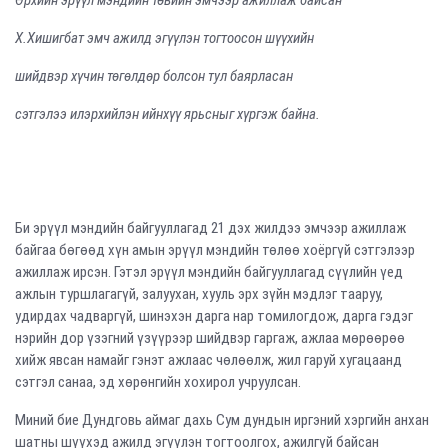
Өрхийн эрүүл мэндийн төвийн эмчээр ажиллаж байсан
Х.Хишигбат эмч ажилд эгүүлэн тогтоосон шүүхийн
шийдвэр хүчин төгөлдөр болсон тул баярласан
сэтгэлээ илэрхийлэн ийнхүү ярьсныг хүргэж байна
.
Би эрүүл мэндийн байгууллагад 21 дэх жилдээ эмчээр ажиллаж
байгаа бөгөөд хүн амын эрүүл мэндийн төлөө хоёргүй сэтгэлээр
ажиллаж ирсэн. Гэтэл эрүүл мэндийн байгууллагад сүүлийн үед
ажлын туршлагагүй, залуухан, хууль эрх зүйн мэдлэг тааруу,
удирдах чадваргүй, шинэхэн дарга нар томилогдож, дарга гэдэг
нэрийн дор үзэгний үзүүрээр шийдвэр гаргаж, ажлаа мөрөөрөө
хийж явсан намайг гэнэт ажлаас чөлөөлж, жил гаруй хугацаанд
сэтгэл санаа, эд хөрөнгийн хохирол учруулсан.
Миний бие Дундговь аймаг дахь Сум дундын иргэний хэргийн анхан
шатны шүүхэд ажилд эгүүлэн тогтоолгох, ажилгүй байсан