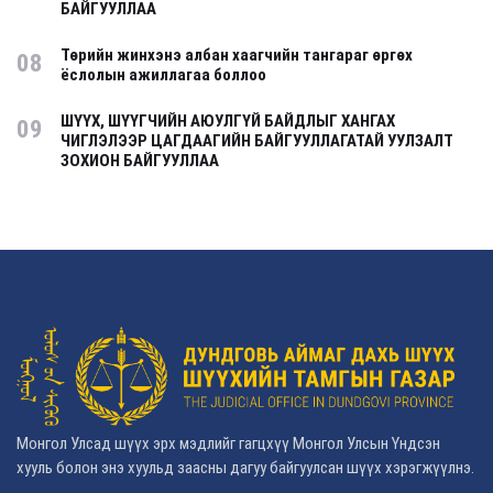
БАЙГУУЛЛАА
Төрийн жинхэнэ албан хаагчийн тангараг өргөх
08
ёслолын ажиллагаа боллоо
ШҮҮХ, ШҮҮГЧИЙН АЮУЛГҮЙ БАЙДЛЫГ ХАНГАХ
09
ЧИГЛЭЛЭЭР ЦАГДААГИЙН БАЙГУУЛЛАГАТАЙ УУЛЗАЛТ
ЗОХИОН БАЙГУУЛЛАА
Монгол Улсад шүүх эрх мэдлийг гагцхүү Монгол Улсын Үндсэн
хууль болон энэ хуульд заасны дагуу байгуулсан шүүх хэрэгжүүлнэ.