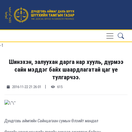
-1
Шинэхэн, залуухан дарга нар хууль, дүрмээ
сайн мэддэг байх шаардлагатай цаг үе
тулгарчээ.
|
2016-11-22 21:26:01
615
Дундговь аймгийн Сайнцагаан сумын Өлзийт мандал