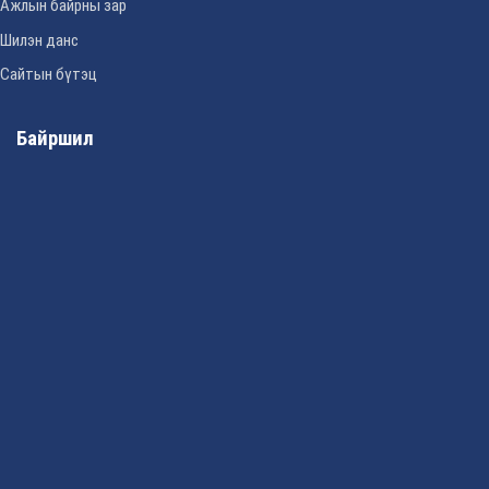
Ажлын байрны зар
Шилэн данс
Сайтын бүтэц
Байршил