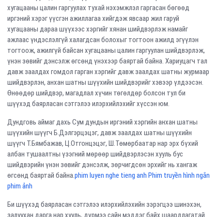
хугацааны цалин гаргуулах тухай нэхэмжлэл гаргасан бөгөөд
иргэний хэрэг үүсгэн ажиллагаа хийгдэж явсаар жил гаруй
хугацааны дараа шүүхээс хэргийг хянан шийдвэрлэж намайг
ажлаас үндэслэлгүй халагдсан болохыг тогтоон ажилд эгүүлэн
тогтоож, ажилгүй байсан хугацааны цалин гаргуулан шийдвэрлэж,
үнэн зөвийг дэнсэлж өгсөнд үнэхээр баяртай байна. Хариуцагч тал
давж заалдах гомдол гарган хэргийг давж заалдах шатны журмаар
шийдвэрлэн, анхан шатны шүүхийн шийдвэрийг хэвээр үлдээсэн.
Өнөөдөр шийдвэр, магадлал хүчин төгөлдөр болсон тул би
шүүхэд баярласан сэтгэлээ илэрхийлэхийг хүссэн юм.
Дундговь аймаг дахь Сум дундын иргэний хэргийн анхан шатны
шүүхийн шүүгч Б.Дэлгэрцэцэг, давж заалдах шатны шүүхийн
шүүгч Т.Бямбажав, Ц.Отгонцэцэг, Ш.Төмөрбаатар нар эрх бүхий
албан тушаалтны үзэгний мөрөөр шийдвэрлэсэн хууль бус
шийдвэрийн үнэн зөвийг дэнсэлж, зөрчигдсөн эрхийг нь хангаж
өгсөнд баяртай байна.
phim luyen nghe tieng anh Phim truyền hình ngắn
phim ảnh
Би шүүхэд баярласан сэтгэлээ илэрхийлэхийн зэрэгцээ шинэхэн,
залуухан дарга нар хууль, дүрмээ сайн мэддэг байх шаардлагатай