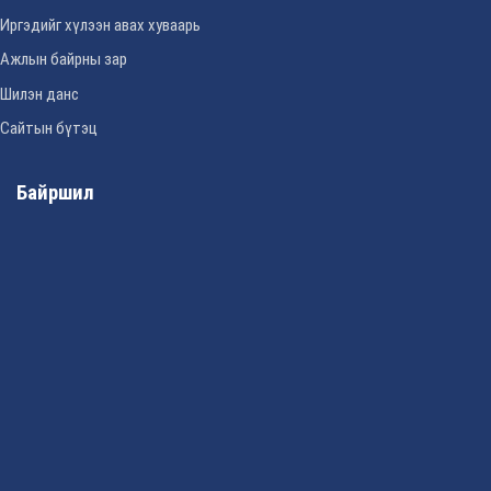
Иргэдийг хүлээн авах хуваарь
Ажлын байрны зар
Шилэн данс
Сайтын бүтэц
Байршил