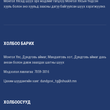
Монгол Улсад шүүх эрх мэдлийг гагцхүү Монгол Улсын Үндсэн
хууль болон энэ хуульд заасны дагуу байгуулсан шүүх хэрэгжүүлнэ.
ХОЛБОО БАРИХ
Монгол Улс, Дундговь аймаг, Мандалговь хот, Дундговь аймаг дахь
анхан болон давж заалдах шатны шүүх
Мэдээлэл лавлагаа: 7059-3016
Цахим шуудангийн хаяг: dundgovi_tg@shuukh.mn
ХОЛБООСУУД