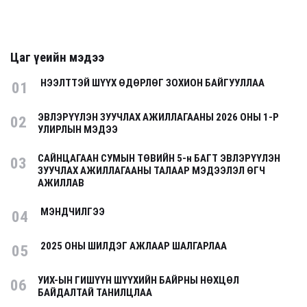
Цаг үеийн мэдээ
НЭЭЛТТЭЙ ШҮҮХ ӨДӨРЛӨГ ЗОХИОН БАЙГУУЛЛАА
01
ЭВЛЭРҮҮЛЭН ЗУУЧЛАХ АЖИЛЛАГААНЫ 2026 ОНЫ 1-Р
02
УЛИРЛЫН МЭДЭЭ
САЙНЦАГААН СУМЫН ТӨВИЙН 5-н БАГТ ЭВЛЭРҮҮЛЭН
03
ЗУУЧЛАХ АЖИЛЛАГААНЫ ТАЛААР МЭДЭЭЛЭЛ ӨГЧ
АЖИЛЛАВ
МЭНДЧИЛГЭЭ
04
2025 ОНЫ ШИЛДЭГ АЖЛААР ШАЛГАРЛАА
05
УИХ-ЫН ГИШҮҮН ШҮҮХИЙН БАЙРНЫ НӨХЦӨЛ
06
БАЙДАЛТАЙ ТАНИЛЦЛАА