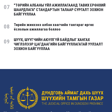
"ТӨРИЙН АЛБАНЫ ҮЙЛ АЖИЛЛАГААНД ТАВИХ ЕРӨНХИЙ
07
ШААРДЛАГА" СТАНДАРТЫН ТАЛААР СУРГАЛТ ЗОХИОН
БАЙГУУЛЛАА
Төрийн жинхэнэ албан хаагчийн тангараг өргөх
08
ёслолын ажиллагаа боллоо
ШҮҮХ, ШҮҮГЧИЙН АЮУЛГҮЙ БАЙДЛЫГ ХАНГАХ
09
ЧИГЛЭЛЭЭР ЦАГДААГИЙН БАЙГУУЛЛАГАТАЙ УУЛЗАЛТ
ЗОХИОН БАЙГУУЛЛАА