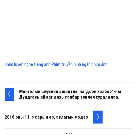
phim luyen nghe tieng anh Phim truyền hình ngắn phim ảnh
Монголын шүүхийн ажилтны нэгдсэн холбоо”-ны
Дундговь аймаг дахь салбар зөвлөл хуралдлаа.
2016 оны 11-р сарын өр, авлагын мэдээ
. . .