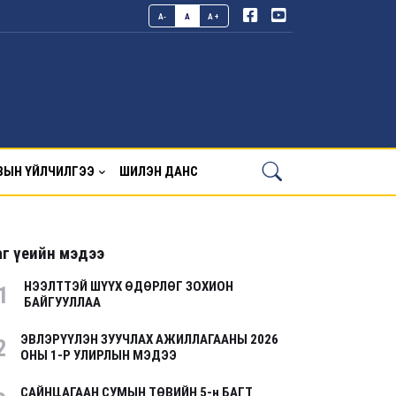
A-
A
A+
ВЫН ҮЙЛЧИЛГЭЭ
ШИЛЭН ДАНС
г үеийн мэдээ
НЭЭЛТТЭЙ ШҮҮХ ӨДӨРЛӨГ ЗОХИОН
1
БАЙГУУЛЛАА
ЭВЛЭРҮҮЛЭН ЗУУЧЛАХ АЖИЛЛАГААНЫ 2026
2
ОНЫ 1-Р УЛИРЛЫН МЭДЭЭ
САЙНЦАГААН СУМЫН ТӨВИЙН 5-н БАГТ