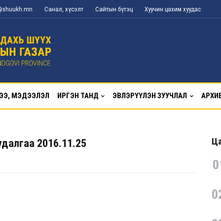
g@shuukh.mn
Санал, хүсэлт
Сайтын бүтэц
Хуучин цахим хуудас
ЭЭ, МЭДЭЭЛЭЛ
ИРГЭН ТАНД
ЭВЛЭРҮҮЛЭН ЗУУЧЛАЛ
АРХИ
Ца
далгаа 2016.11.25
0
0