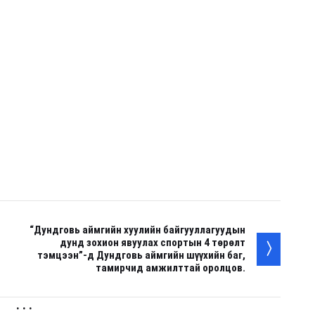
“Дундговь аймгийн хуулийн байгууллагуудын
дунд зохион явуулах спортын 4 төрөлт
тэмцээн”-д Дундговь аймгийн шүүхийн баг,
тамирчид амжилттай оролцов.
. . .