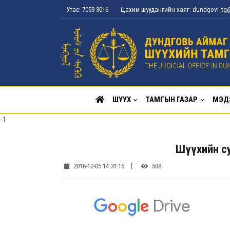
Утас: 7059-3016
Цахим шуудангийн хаяг: dundgovi_t
ШҮҮХ
ТАМГЫН ГАЗАР
МЭД
-1
Шүүхийн су
|
2016-12-05 14:31:15
588