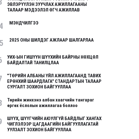
3
ЭВЛЭРҮҮЛЭН ЗУУЧЛАХ АЖИЛЛАГААНЫ
ТАЛААР МЭДЭЭЛЭЛ ӨГЧ АЖИЛЛАВ
МЭНДЧИЛГЭЭ
4
2025 ОНЫ ШИЛДЭГ АЖЛААР ШАЛГАРЛАА
5
УИХ-ЫН ГИШҮҮН ШҮҮХИЙН БАЙРНЫ НӨХЦӨЛ
6
БАЙДАЛТАЙ ТАНИЛЦЛАА
"ТӨРИЙН АЛБАНЫ ҮЙЛ АЖИЛЛАГААНД ТАВИХ
7
ЕРӨНХИЙ ШААРДЛАГА" СТАНДАРТЫН ТАЛААР
СУРГАЛТ ЗОХИОН БАЙГУУЛЛАА
Төрийн жинхэнэ албан хаагчийн тангараг
8
өргөх ёслолын ажиллагаа боллоо
ШҮҮХ, ШҮҮГЧИЙН АЮУЛГҮЙ БАЙДЛЫГ ХАНГАХ
9
ЧИГЛЭЛЭЭР ЦАГДААГИЙН БАЙГУУЛЛАГАТАЙ
УУЛЗАЛТ ЗОХИОН БАЙГУУЛЛАА