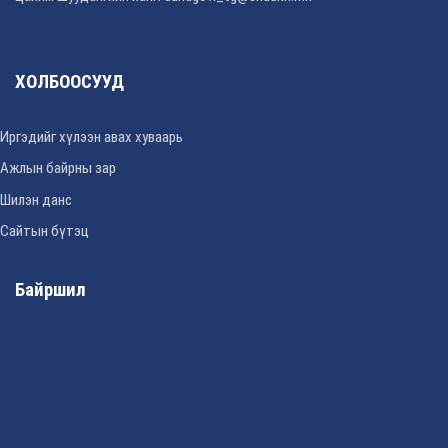
ХОЛБООСУУД
Иргэдийг хүлээн авах хуваарь
Ажлын байрны зар
Шилэн данс
Сайтын бүтэц
Байршил