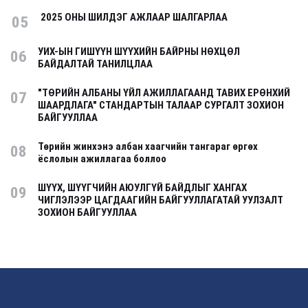
2025 ОНЫ ШИЛДЭГ АЖЛААР ШАЛГАРЛАА
05
УИХ-ЫН ГИШҮҮН ШҮҮХИЙН БАЙРНЫ НӨХЦӨЛ
06
БАЙДАЛТАЙ ТАНИЛЦЛАА
"ТӨРИЙН АЛБАНЫ ҮЙЛ АЖИЛЛАГААНД ТАВИХ ЕРӨНХИЙ
07
ШААРДЛАГА" СТАНДАРТЫН ТАЛААР СУРГАЛТ ЗОХИОН
БАЙГУУЛЛАА
Төрийн жинхэнэ албан хаагчийн тангараг өргөх
08
ёслолын ажиллагаа боллоо
ШҮҮХ, ШҮҮГЧИЙН АЮУЛГҮЙ БАЙДЛЫГ ХАНГАХ
09
ЧИГЛЭЛЭЭР ЦАГДААГИЙН БАЙГУУЛЛАГАТАЙ УУЛЗАЛТ
ЗОХИОН БАЙГУУЛЛАА