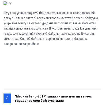
Шүүх, шүүгчийн аюулгүй байдлыг хангах ажлын төлөвлөгөөний
дагуу \"Галын бэлтгэл” арга хэмжээг амжилттай зохион байгуулж,
учирч болзошгүй аюулаас урьдчилан сэргийлэх, галын багажтай
харьцах дадлага эзэмшүүлсэн Дундговь аймаг дахь Цагдаагийн
газар, Шүүх, шүүгчийн аюулгүй байдлыг хангах хэсэг, Дундговь
аймаг дахь Онцгой байдлын газрын ха[мт олонд баярлаж,
талархсанаа илэрхийлье.
“Мөсний баяр-2017” шилжин явах цомын төлөөх
тэмцээн зохион байгуулагдлаа