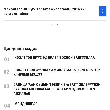
Монгол Улсын шүүн таслах ажиллагааны 2016 оны
нэгдсэн тайлан
. . .
Цаг үеийн мэдээ
НЭЭЛТТЭЙ ШҮҮХ ӨДӨРЛӨГ ЗОХИОН БАЙГУУЛЛАА
01
ЭВЛЭРҮҮЛЭН ЗУУЧЛАХ АЖИЛЛАГААНЫ 2026 ОНЫ 1-Р
02
УЛИРЛЫН МЭДЭЭ
САЙНЦАГААН СУМЫН ТӨВИЙН 5-н БАГТ ЭВЛЭРҮҮЛЭН
03
ЗУУЧЛАХ АЖИЛЛАГААНЫ ТАЛААР МЭДЭЭЛЭЛ ӨГЧ
АЖИЛЛАВ
МЭНДЧИЛГЭЭ
04