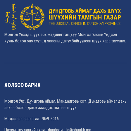
Монгол Улсад шүүх эрх мэдлийг гагцхүү Монгол Улсын Үндсэн
хууль болон энэ хуульд заасны дагуу байгуулсан шүүх хэрэгжүүлнэ.
ХОЛБОО БАРИХ
Монгол Улс, Дундговь аймаг, Мандалговь хот, Дундговь аймаг дахь
анхан болон давж заалдах шатны шүүх
Мэдээлэл лавлагаа: 7059-3016
Цахим шуудангийн хаяг: dundgovi_tg@shuukh.mn