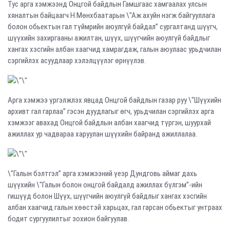
Тус арга хэмжээнд Онцгой байдлын Гамшгаас хамгаалах улсын
хяналтын байцаагч Н.Мөнхбаатарын \"Аж ахуйн нэгж байгууллага
болон обьектын гал түймрийн аюулгүй байдал” сургалтанд шүүгч,
шүүхийн захиргааны ажилтан, шүүх, шүүгчийн аюулгүй байдлыг
хангах хэсгийн албан хаагчид хамрагдаж, галын аюулаас урьдчилан
сэргийлэх асуудлаар хэлэлцүүлэг өрнүүлэв.
Арга хэмжээ үргэлжлэх явцад Онцгой байдлын газар руу \"Шүүхийн
архивт гал гарлаа” гэсэн дуудлагыг өгч, урьдчилан сэргийлэх арга
хэмжээг авахад Онцгой байдлын албан хаагчид түргэн, шуурхай
ажиллах ур чадвараа харуулан шүүхийн байранд ажиллалаа.
\"Галын бэлтгэл” арга хэмжээний үеэр Дундговь аймаг дахь
шүүхийн \"Галын болон онцгой байдалд ажиллах бүлгэм”-ийн
гишүүд болон Шүүх, шүүгчийн аюулгүй байдлыг хангах хэсгийн
албан хаагчид галын хөөстэй харьцах, гал гарсан обьектыг унтраах
бодит сургуулилтыг зохион байгуулав.