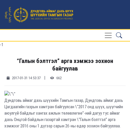
-1
“Галын бэлтгэл” арга хэмжээ зохион
байгуулав
|
2017-01-31 14:53:37
662
Дундговь аймаг дахь шүүхийн Тамгын газар, Дундговь аймаг дахь
Цагдаагийн газрын хамтран байгуулсан \"2017 онд шүүх, шүүгчийн
аюулгүй байдлыг хангах ажлын төлөвлөгөө”-ний дагуу тус аймаг
дахь Онцгой байдлын газартай хамтран \"Галын бэлтгэл” арга
хэмжээг 2016 оны 1 дүгээр сарын 26-ны өдөр зохион байгууллаа.