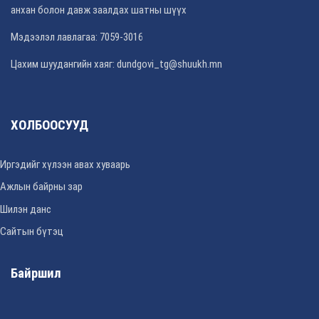
анхан болон давж заалдах шатны шүүх
Мэдээлэл лавлагаа: 7059-3016
Цахим шуудангийн хаяг: dundgovi_tg@shuukh.mn
ХОЛБООСУУД
Иргэдийг хүлээн авах хуваарь
Ажлын байрны зар
Шилэн данс
Сайтын бүтэц
Байршил