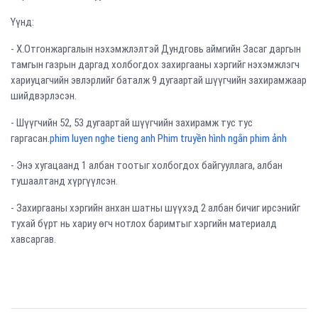
Үүнд:
- Х.Отгонжаргалын нэхэмжлэлтэй Дундговь аймгийн Засаг даргын
тамгын газрын даргад холбогдох захиргааны хэргийг нэхэмжлэгч
хариуцагчийн эвлэрлийг баталж 9 дугаартай шүүгчийн захирамжаар
шийдвэрлэсэн.
- Шүүгчийн 52, 53 дугаартай шүүгчийн захирамж тус тус
гаргасан.
phim luyen nghe tieng anh Phim truyền hình ngắn phim ảnh
- Энэ хугацаанд 1 албан тоотыг холбогдох байгууллага, албан
тушаалтанд хүргүүлсэн.
- Захиргааны хэргийн анхан шатны шүүхэд 2 албан бичиг ирсэнийг
тухай бүрт нь хариу өгч нотлох баримтыг хэргийн материалд
хавсаргав.