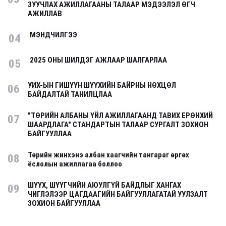
ЗУУЧЛАХ АЖИЛЛАГААНЫ ТАЛААР МЭДЭЭЛЭЛ ӨГЧ
АЖИЛЛАВ
МЭНДЧИЛГЭЭ
04
2025 ОНЫ ШИЛДЭГ АЖЛААР ШАЛГАРЛАА
05
УИХ-ЫН ГИШҮҮН ШҮҮХИЙН БАЙРНЫ НӨХЦӨЛ
06
БАЙДАЛТАЙ ТАНИЛЦЛАА
"ТӨРИЙН АЛБАНЫ ҮЙЛ АЖИЛЛАГААНД ТАВИХ ЕРӨНХИЙ
07
ШААРДЛАГА" СТАНДАРТЫН ТАЛААР СУРГАЛТ ЗОХИОН
БАЙГУУЛЛАА
Төрийн жинхэнэ албан хаагчийн тангараг өргөх
08
ёслолын ажиллагаа боллоо
ШҮҮХ, ШҮҮГЧИЙН АЮУЛГҮЙ БАЙДЛЫГ ХАНГАХ
09
ЧИГЛЭЛЭЭР ЦАГДААГИЙН БАЙГУУЛЛАГАТАЙ УУЛЗАЛТ
ЗОХИОН БАЙГУУЛЛАА