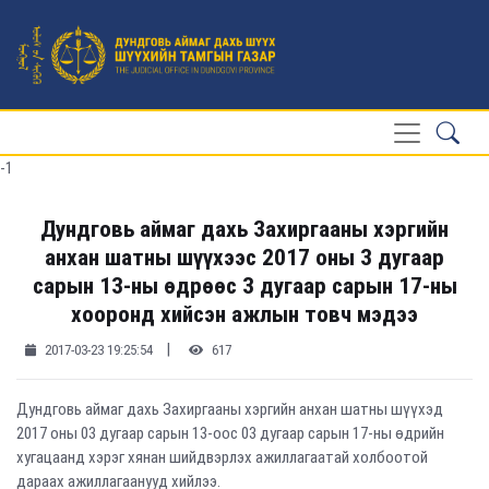
-1
Дундговь аймаг дахь Захиргааны хэргийн
анхан шатны шүүхээс 2017 оны 3 дугаар
сарын 13-ны өдрөөс 3 дугаар сарын 17-ны
хооронд хийсэн ажлын товч мэдээ
|
2017-03-23 19:25:54
617
Дундговь аймаг дахь Захиргааны хэргийн анхан шатны шүүхэд
2017 оны 03 дугаар сарын 13-оос 03 дугаар сарын 17-ны өдрийн
хугацаанд хэрэг хянан шийдвэрлэх ажиллагаатай холбоотой
дараах ажиллагаанууд хийлээ.