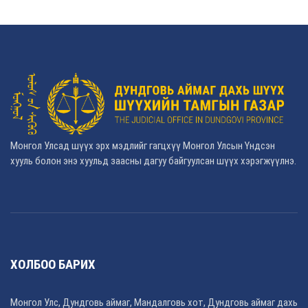
Монгол Улсад шүүх эрх мэдлийг гагцхүү Монгол Улсын Үндсэн
хууль болон энэ хуульд заасны дагуу байгуулсан шүүх хэрэгжүүлнэ.
ХОЛБОО БАРИХ
Монгол Улс, Дундговь аймаг, Мандалговь хот, Дундговь аймаг дахь