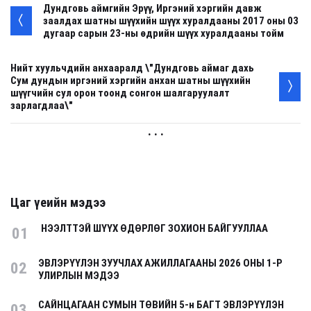
Дундговь аймгийн Эрүү, Иргэний хэргийн давж
заалдах шатны шүүхийн шүүх хуралдааны 2017 оны 03
дугаар сарын 23-ны өдрийн шүүх хуралдааны тойм
Нийт хуульчдийн анхааралд \"Дундговь аймаг дахь
Сум дундын иргэний хэргийн анхан шатны шүүхийн
шүүгчийн сул орон тоонд сонгон шалгаруулалт
зарлагдлаа\"
. . .
Цаг үеийн мэдээ
НЭЭЛТТЭЙ ШҮҮХ ӨДӨРЛӨГ ЗОХИОН БАЙГУУЛЛАА
01
ЭВЛЭРҮҮЛЭН ЗУУЧЛАХ АЖИЛЛАГААНЫ 2026 ОНЫ 1-Р
02
УЛИРЛЫН МЭДЭЭ
САЙНЦАГААН СУМЫН ТӨВИЙН 5-н БАГТ ЭВЛЭРҮҮЛЭН
03