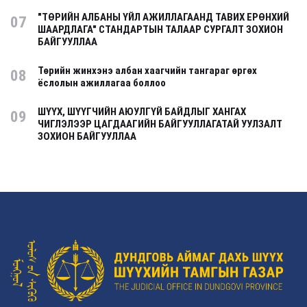
"ТӨРИЙН АЛБАНЫ ҮЙЛ АЖИЛЛАГААНД ТАВИХ ЕРӨНХИЙ
07
ШААРДЛАГА" СТАНДАРТЫН ТАЛААР СУРГАЛТ ЗОХИОН
БАЙГУУЛЛАА
Төрийн жинхэнэ албан хаагчийн тангараг өргөх
08
ёслолын ажиллагаа боллоо
ШҮҮХ, ШҮҮГЧИЙН АЮУЛГҮЙ БАЙДЛЫГ ХАНГАХ
09
ЧИГЛЭЛЭЭР ЦАГДААГИЙН БАЙГУУЛЛАГАТАЙ УУЛЗАЛТ
ЗОХИОН БАЙГУУЛЛАА