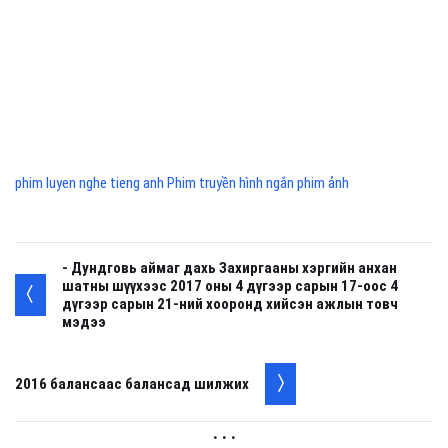
phim luyen nghe tieng anh Phim truyền hình ngắn phim ảnh
- Дундговь аймаг дахь Захиргааны хэргийн анхан
шатны шүүхээс 2017 оны 4 дүгээр сарын 17-оос 4
дүгээр сарын 21-ний хооронд хийсэн ажлын товч
мэдээ
2016 балансаас балансад шилжих
. . .