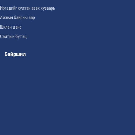
Иргэдийг хүлээн авах хуваарь
Ажлын байрны зар
Шилэн данс
Сайтын бүтэц
Байршил