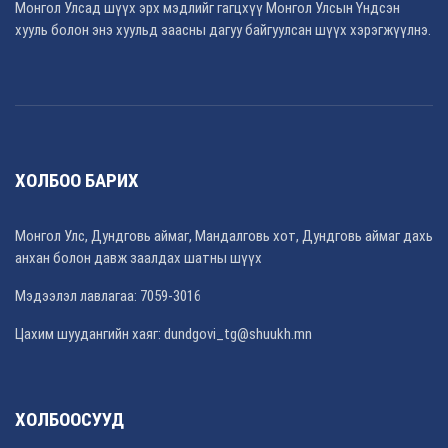
Монгол Улсад шүүх эрх мэдлийг гагцхүү Монгол Улсын Үндсэн
хууль болон энэ хуульд заасны дагуу байгуулсан шүүх хэрэгжүүлнэ.
ХОЛБОО БАРИХ
Монгол Улс, Дундговь аймаг, Мандалговь хот, Дундговь аймаг дахь
анхан болон давж заалдах шатны шүүх
Мэдээлэл лавлагаа: 7059-3016
Цахим шуудангийн хаяг: dundgovi_tg@shuukh.mn
ХОЛБООСУУД