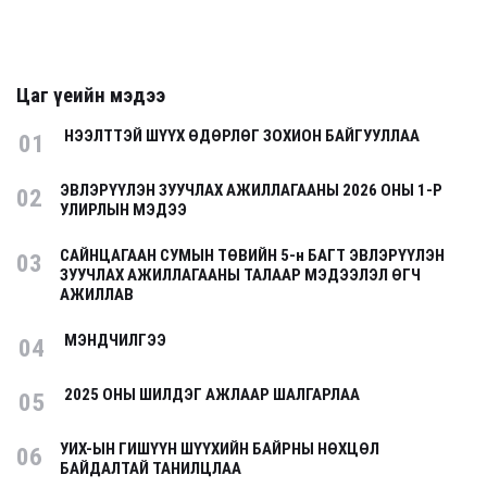
Цаг үеийн мэдээ
НЭЭЛТТЭЙ ШҮҮХ ӨДӨРЛӨГ ЗОХИОН БАЙГУУЛЛАА
01
ЭВЛЭРҮҮЛЭН ЗУУЧЛАХ АЖИЛЛАГААНЫ 2026 ОНЫ 1-Р
02
УЛИРЛЫН МЭДЭЭ
САЙНЦАГААН СУМЫН ТӨВИЙН 5-н БАГТ ЭВЛЭРҮҮЛЭН
03
ЗУУЧЛАХ АЖИЛЛАГААНЫ ТАЛААР МЭДЭЭЛЭЛ ӨГЧ
АЖИЛЛАВ
МЭНДЧИЛГЭЭ
04
2025 ОНЫ ШИЛДЭГ АЖЛААР ШАЛГАРЛАА
05
УИХ-ЫН ГИШҮҮН ШҮҮХИЙН БАЙРНЫ НӨХЦӨЛ
06
БАЙДАЛТАЙ ТАНИЛЦЛАА