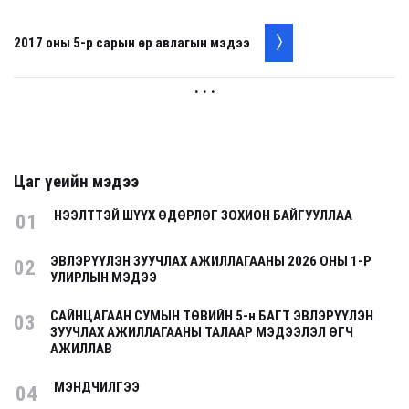
2017 оны 5-р сарын өр авлагын мэдээ
. . .
Цаг үеийн мэдээ
НЭЭЛТТЭЙ ШҮҮХ ӨДӨРЛӨГ ЗОХИОН БАЙГУУЛЛАА
01
ЭВЛЭРҮҮЛЭН ЗУУЧЛАХ АЖИЛЛАГААНЫ 2026 ОНЫ 1-Р
02
УЛИРЛЫН МЭДЭЭ
САЙНЦАГААН СУМЫН ТӨВИЙН 5-н БАГТ ЭВЛЭРҮҮЛЭН
03
ЗУУЧЛАХ АЖИЛЛАГААНЫ ТАЛААР МЭДЭЭЛЭЛ ӨГЧ
АЖИЛЛАВ
МЭНДЧИЛГЭЭ
04