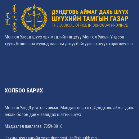
Монгол Улсад шүүх эрх мэдлийг гагцхүү Монгол Улсын Үндсэн
хууль болон энэ хуульд заасны дагуу байгуулсан шүүх хэрэгжүүлнэ.
ХОЛБОО БАРИХ
Монгол Улс, Дундговь аймаг, Мандалговь хот, Дундговь аймаг дахь
анхан болон давж заалдах шатны шүүх
Мэдээлэл лавлагаа: 7059-3016
Цахим шуудангийн хаяг: dundgovi_tg@shuukh.mn