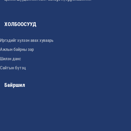
ХОЛБООСУУД
Иргэдийг хүлээн авах хуваарь
Ажлын байрны зар
Шилэн данс
Сайтын бүтэц
Байршил