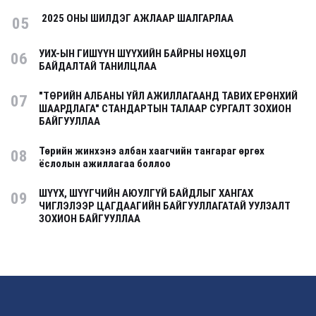
2025 ОНЫ ШИЛДЭГ АЖЛААР ШАЛГАРЛАА
05
УИХ-ЫН ГИШҮҮН ШҮҮХИЙН БАЙРНЫ НӨХЦӨЛ
06
БАЙДАЛТАЙ ТАНИЛЦЛАА
"ТӨРИЙН АЛБАНЫ ҮЙЛ АЖИЛЛАГААНД ТАВИХ ЕРӨНХИЙ
07
ШААРДЛАГА" СТАНДАРТЫН ТАЛААР СУРГАЛТ ЗОХИОН
БАЙГУУЛЛАА
Төрийн жинхэнэ албан хаагчийн тангараг өргөх
08
ёслолын ажиллагаа боллоо
ШҮҮХ, ШҮҮГЧИЙН АЮУЛГҮЙ БАЙДЛЫГ ХАНГАХ
09
ЧИГЛЭЛЭЭР ЦАГДААГИЙН БАЙГУУЛЛАГАТАЙ УУЛЗАЛТ
ЗОХИОН БАЙГУУЛЛАА