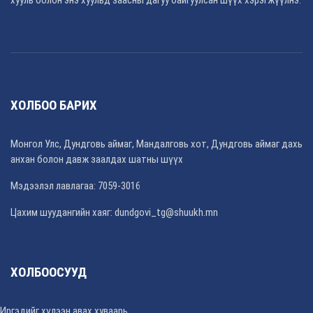
ХОЛБОО БАРИХ
Монгол Улс, Дундговь аймаг, Мандалговь хот, Дундговь аймаг дахь
анхан болон давж заалдах шатны шүүх
Мэдээлэл лавлагаа: 7059-3016
Цахим шуудангийн хаяг: dundgovi_tg@shuukh.mn
ХОЛБООСУУД
Иргэдийг хүлээн авах хуваарь