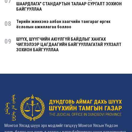
07
ШААРДЛАГА" СТАНДАРТЫН ТАЛААР СУРГАЛТ ЗОХИОН
БАЙГУУЛЛАА
Төрийн жинхэнэ албан хаагчийн тангараг өргөх
08
ёслолын ажиллагаа боллоо
ШҮҮХ, ШҮҮГЧИЙН АЮУЛГҮЙ БАЙДЛЫГ ХАНГАХ
09
ЧИГЛЭЛЭЭР ЦАГДААГИЙН БАЙГУУЛЛАГАТАЙ УУЛЗАЛТ
ЗОХИОН БАЙГУУЛЛАА
Монгол Улсад шүүх эрх мэдлийг гагцхүү Монгол Улсын Үндсэн
хууль болон энэ хуульд заасны дагуу байгуулсан шүүх хэрэгжүүлнэ.