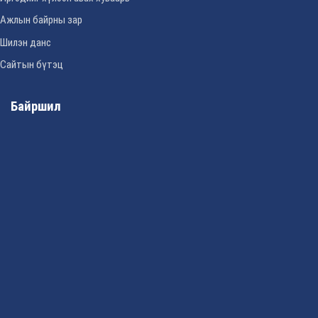
Ажлын байрны зар
Шилэн данс
Сайтын бүтэц
Байршил