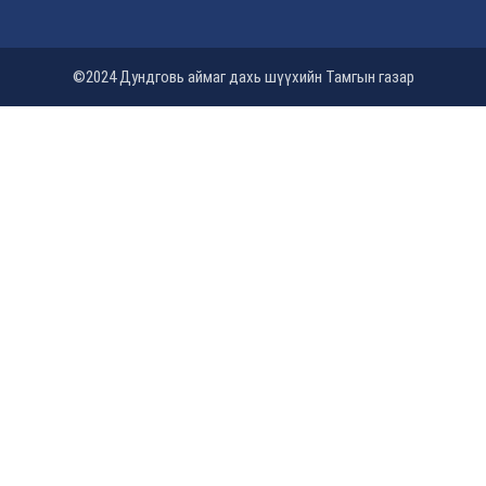
©2024 Дундговь аймаг дахь шүүхийн Тамгын газар