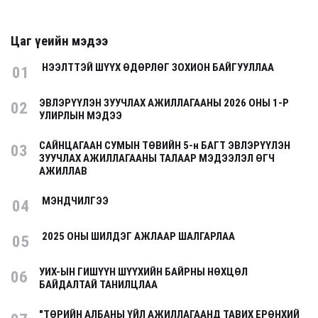
Цаг үеийн мэдээ
НЭЭЛТТЭЙ ШҮҮХ ӨДӨРЛӨГ ЗОХИОН БАЙГУУЛЛАА
01
ЭВЛЭРҮҮЛЭН ЗУУЧЛАХ АЖИЛЛАГААНЫ 2026 ОНЫ 1-Р
02
УЛИРЛЫН МЭДЭЭ
САЙНЦАГААН СУМЫН ТӨВИЙН 5-н БАГТ ЭВЛЭРҮҮЛЭН
03
ЗУУЧЛАХ АЖИЛЛАГААНЫ ТАЛААР МЭДЭЭЛЭЛ ӨГЧ
АЖИЛЛАВ
МЭНДЧИЛГЭЭ
04
2025 ОНЫ ШИЛДЭГ АЖЛААР ШАЛГАРЛАА
05
УИХ-ЫН ГИШҮҮН ШҮҮХИЙН БАЙРНЫ НӨХЦӨЛ
06
БАЙДАЛТАЙ ТАНИЛЦЛАА
"ТӨРИЙН АЛБАНЫ ҮЙЛ АЖИЛЛАГААНД ТАВИХ ЕРӨНХИЙ