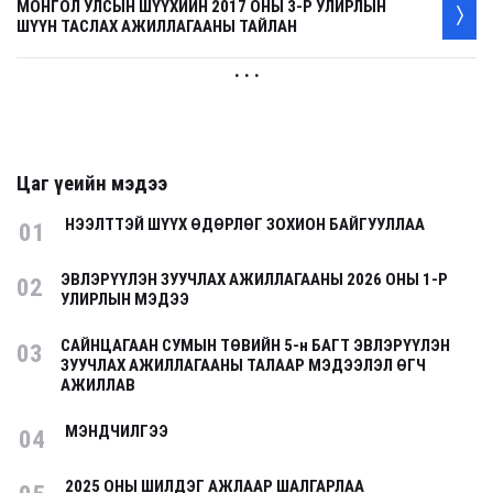
МОНГОЛ УЛСЫН ШҮҮХИЙН 2017 ОНЫ 3-Р УЛИРЛЫН
ШҮҮН ТАСЛАХ АЖИЛЛАГААНЫ ТАЙЛАН
. . .
Цаг үеийн мэдээ
НЭЭЛТТЭЙ ШҮҮХ ӨДӨРЛӨГ ЗОХИОН БАЙГУУЛЛАА
01
ЭВЛЭРҮҮЛЭН ЗУУЧЛАХ АЖИЛЛАГААНЫ 2026 ОНЫ 1-Р
02
УЛИРЛЫН МЭДЭЭ
САЙНЦАГААН СУМЫН ТӨВИЙН 5-н БАГТ ЭВЛЭРҮҮЛЭН
03
ЗУУЧЛАХ АЖИЛЛАГААНЫ ТАЛААР МЭДЭЭЛЭЛ ӨГЧ
АЖИЛЛАВ
МЭНДЧИЛГЭЭ
04
2025 ОНЫ ШИЛДЭГ АЖЛААР ШАЛГАРЛАА