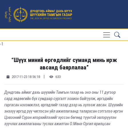
-1
“Шүүх миний өргөдлийг суманд минь ирж
авсанд баярлалаа”
|
2017-11-23 18:56:18
633
Дундговь аймаг дахь шүүхийн Тамгын газар нь энэ оны 11 дүгээр
сард хөдөөгийн бүх сумдаар сургалт зохион байгуулж, иргэдийн
гаргасан нэхэмжлэл, өргөдлийг газар дээр нь хүлээж авсан. Шүүхийн
энэхүү иргэд рүү чиглэсэн үйл ажиллагаанд талархсан сэтгэлээ иргэн
Цэвээний Сүрэн
илэрхийлэхийг хүссэн бөгөөд түүнтэй эвлэрүүлэн
зуучлах ажиллагааны туслах ажилтан О.Мөнх-Оргил ярилцсан