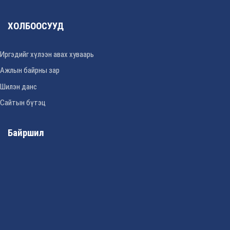
ХОЛБООСУУД
Иргэдийг хүлээн авах хуваарь
Ажлын байрны зар
Шилэн данс
Сайтын бүтэц
Байршил