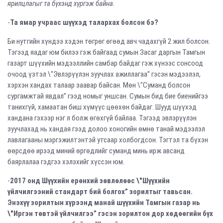
ярилцлагыг та бүхэнд хүргэж байна.
-
Та ямар учраас шүүхэд талархах болсон бэ?
Би нутгийн хүндээ хэдэн төгрөг өгөөд авч чадахгүй 2 жил болсон.
Тэгээд яадаг юм билээ гэж байгаад сумын Засаг даргын Тамгын
газарт шүүхийн мэдээллийн самбар байдаг гэж хүнээс сонсоод
очоод үзтэл \"Эвлэрүүлэн зуучлах ажиллагаа” гэсэн мэдээлэл,
хэрхэн хандах талаар заавар байсан. Мөн \"Суманд болсон
сургамжтай явдал”
гээд номыг уншсан. Сумын бид бие биенийгээ
танихгүй, хамаатан биш хүмүүс цөөхөн байдаг. Шууд шүүхэд
хандана гэхээр нэг л болж өгөхгүй байлаа. Тэгээд эвлэрүүлэн
зуучлахад нь хандая гээд долоо хоногийн өмнө танай мэдээлэл
лавлагааны мэргэжилтэнтэй утсаар холбогдсон. Тэгтэл та бүхэн
өөрсдөө ирээд миний өргөдлийг суманд минь ирж авсанд
баярлалаа гэдгээ хэлэхийг хүссэн юм.
-
2017 онд Шүүхийн ерөнхий зөвлөлөөс \"Шүүхийн
үйлчилгээний стандарт бий болгох” зорилтыг тавьсан.
Энэхүү зорилтын хүрээнд манай шүүхийн Тамгын газар нь
\"Иргэн төвтэй үйлчилгээ” гэсэн зорилтон дор хөдөөгийн бүх