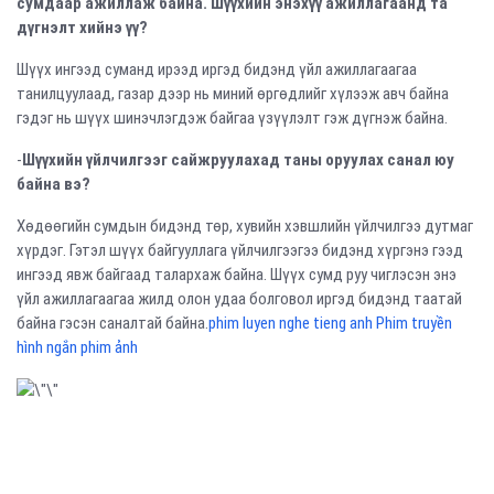
сумдаар ажиллаж байна. Шүүхийн энэхүү ажиллагаанд та
дүгнэлт хийнэ үү?
Шүүх ингээд суманд ирээд иргэд бидэнд үйл ажиллагаагаа
танилцуулаад, газар дээр нь миний өргөдлийг хүлээж авч байна
гэдэг нь шүүх шинэчлэгдэж байгаа үзүүлэлт гэж дүгнэж байна.
-
Шүүхийн үйлчилгээг сайжруулахад таны оруулах санал юу
байна вэ?
Хөдөөгийн сумдын бидэнд төр, хувийн хэвшлийн үйлчилгээ дутмаг
хүрдэг. Гэтэл шүүх байгууллага үйлчилгээгээ бидэнд хүргэнэ гээд
ингээд явж байгаад талархаж байна. Шүүх сумд руу чиглэсэн энэ
үйл ажиллагаагаа жилд олон удаа болговол иргэд бидэнд таатай
байна гэсэн саналтай байна.
phim luyen nghe tieng anh Phim truyền
hình ngắn phim ảnh