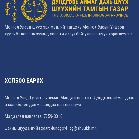
Монгол Улсад шүүх эрх мэдлийг гагцхүү Монгол Улсын Үндсэн
хууль болон энэ хуульд заасны дагуу байгуулсан шүүх хэрэгжүүлнэ.
ХОЛБОО БАРИХ
Монгол Улс, Дундговь аймаг, Мандалговь хот, Дундговь аймаг дахь
анхан болон давж заалдах шатны шүүх
Мэдээлэл лавлагаа: 7059-3016
Цахим шуудангийн хаяг: dundgovi_tg@shuukh.mn