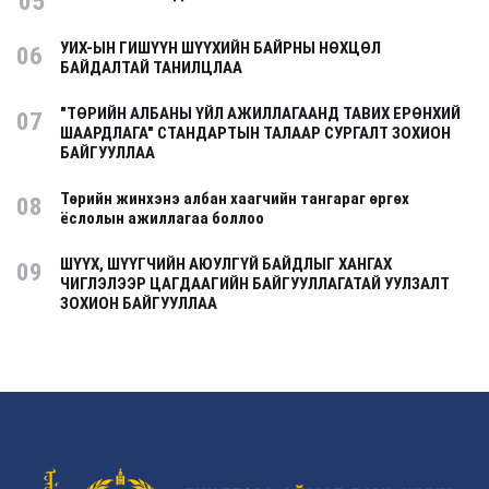
05
УИХ-ЫН ГИШҮҮН ШҮҮХИЙН БАЙРНЫ НӨХЦӨЛ
06
БАЙДАЛТАЙ ТАНИЛЦЛАА
"ТӨРИЙН АЛБАНЫ ҮЙЛ АЖИЛЛАГААНД ТАВИХ ЕРӨНХИЙ
07
ШААРДЛАГА" СТАНДАРТЫН ТАЛААР СУРГАЛТ ЗОХИОН
БАЙГУУЛЛАА
Төрийн жинхэнэ албан хаагчийн тангараг өргөх
08
ёслолын ажиллагаа боллоо
ШҮҮХ, ШҮҮГЧИЙН АЮУЛГҮЙ БАЙДЛЫГ ХАНГАХ
09
ЧИГЛЭЛЭЭР ЦАГДААГИЙН БАЙГУУЛЛАГАТАЙ УУЛЗАЛТ
ЗОХИОН БАЙГУУЛЛАА