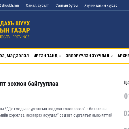
g@shuukh.mn
Санал, хүсэлт
Сайтын бүтэц
Хуучин цахим хуудас
ЭЭ, МЭДЭЭЛЭЛ
ИРГЭН ТАНД
ЭВЛЭРҮҮЛЭН ЗУУЧЛАЛ
АРХИ
Ца
лт зохион байгууллаа
0
ны \"Дотоодын сургалтын нэгдсэн төлөвлөгөө’’-г баталсны
0
емийн хэрэглээ, анхаарах асуудал’’ сэдэвт сургалтыг амжилттай