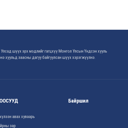
 Улсад шүүх эрх мэдлийг гагцхүү Монгол Улсын Үндсэн хууль
нэ хуульд заасны дагуу байгуулсан шүүх хэрэгжүүлнэ.
ООСУУД
Байршил
хүлээн авах хуваарь
йрны зар