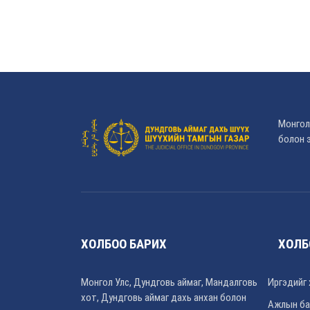
Монгол
болон э
ХОЛБОО БАРИХ
ХОЛБ
Монгол Улс, Дундговь аймаг, Мандалговь
Иргэдийг 
хот, Дундговь аймаг дахь анхан болон
Ажлын ба