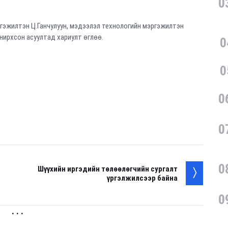
0
гэжилтэн Ц.Ганчулуун, мэдээлэл технологийн мэргэжилтэн
нирхсон асуултад хариулт өглөө.
0
0
0
0
0
Шүүхийн иргэдийн төлөөлөгчийн сургалт
үргэлжилсээр байна
0
. . .