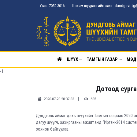
Утас: 7059-3016
Цахим шуудангийн хаяг: dundgovi_t
ШҮҮХ
ТАМГЫН ГАЗАР
МЭД
-1
Дотоод сурга
|
2020-07-28 20:37:33
685
Дундговь аймаг дахь шүүхийн Тамгын газраас 2020 о
дагуу шүүгч, захиргааны ажилтанд ‘’Иргэн-2014 сист
зохион байгуулав.