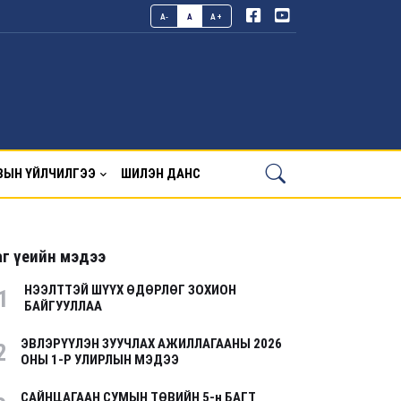
A-
A
A+
ВЫН ҮЙЛЧИЛГЭЭ
ШИЛЭН ДАНС
г үеийн мэдээ
НЭЭЛТТЭЙ ШҮҮХ ӨДӨРЛӨГ ЗОХИОН
1
БАЙГУУЛЛАА
ЭВЛЭРҮҮЛЭН ЗУУЧЛАХ АЖИЛЛАГААНЫ 2026
2
ОНЫ 1-Р УЛИРЛЫН МЭДЭЭ
САЙНЦАГААН СУМЫН ТӨВИЙН 5-н БАГТ