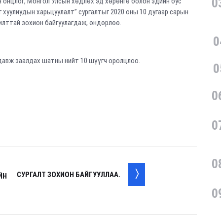
0
н онцлог, Монгол Улсын хөдлөх эд хөрөнгө болон эдийн бус
 хуулиудын харьцуулалт” сургалтыг 2020 оны 10 дугаар сарын
илттай зохион байгуулагдаж, өндөрлөө.
0
 давж заалдах шатны нийт 10 шүүгч оролцлоо.
0
0
0
0
СУРГАЛТ ЗОХИОН БАЙГУУЛЛАА.
ЙН
0
. . .