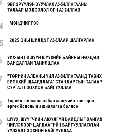
3
ЭВЛЭРҮҮЛЭН ЗУУЧЛАХ АЖИЛЛАГААНЫ
ТАЛААР МЭДЭЭЛЭЛ ӨГЧ АЖИЛЛАВ
МЭНДЧИЛГЭЭ
4
2025 ОНЫ ШИЛДЭГ АЖЛААР ШАЛГАРЛАА
5
УИХ-ЫН ГИШҮҮН ШҮҮХИЙН БАЙРНЫ НӨХЦӨЛ
6
БАЙДАЛТАЙ ТАНИЛЦЛАА
"ТӨРИЙН АЛБАНЫ ҮЙЛ АЖИЛЛАГААНД ТАВИХ
7
ЕРӨНХИЙ ШААРДЛАГА" СТАНДАРТЫН ТАЛААР
СУРГАЛТ ЗОХИОН БАЙГУУЛЛАА
Төрийн жинхэнэ албан хаагчийн тангараг
8
өргөх ёслолын ажиллагаа боллоо
ШҮҮХ, ШҮҮГЧИЙН АЮУЛГҮЙ БАЙДЛЫГ ХАНГАХ
9
ЧИГЛЭЛЭЭР ЦАГДААГИЙН БАЙГУУЛЛАГАТАЙ
УУЛЗАЛТ ЗОХИОН БАЙГУУЛЛАА