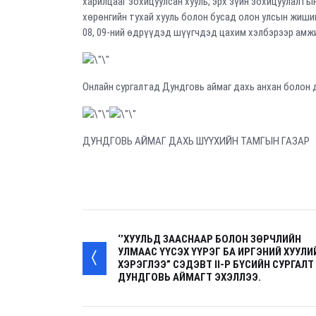
харилцааг зохицуулсан хууль, эрх зүйн зохицуулалты
хөрөнгийн тухай хууль болон бусад олон улсын жишиг
08, 09-ний өдрүүдэд шүүгчдэд цахим хэлбэрээр амж
Онлайн сургалтад Дундговь аймаг дахь анхан болон
ДУНДГОВЬ АЙМАГ ДАХЬ ШҮҮХИЙН ТАМГЫН ГАЗАР
‘’ХУУЛЬД ЗААСНААР БОЛОН ЗӨРЧЛИЙН
УЛМААС ҮҮСЭХ ҮҮРЭГ БА ИРГЭНИЙ ХУУЛИ
ХЭРЭГЛЭЭ” СЭДЭВТ II-Р БҮСИЙН СУРГАЛТ
ДУНДГОВЬ АЙМАГТ ЭХЭЛЛЭЭ.