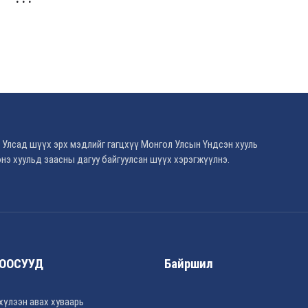
 Улсад шүүх эрх мэдлийг гагцхүү Монгол Улсын Үндсэн хууль
нэ хуульд заасны дагуу байгуулсан шүүх хэрэгжүүлнэ.
ООСУУД
Байршил
хүлээн авах хуваарь