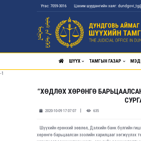
Утас: 7059-3016
Цахим шуудангийн хаяг: dundgovi_t
ШҮҮХ
ТАМГЫН ГАЗАР
МЭД
-1
“ХӨДЛӨХ ХӨРӨНГӨ БАРЬЦААЛСАН
СУРГ
|
2020-10-09 17:07:07
635
Шүүхийн ерөнхий зөвлөл, Дэлхийн банк бүлгийн гиш
хөрөнгө барьцаалсан зээлийн харилцааг хөгжүүлэх т