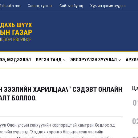
g@shuukh.mn
Санал, хүсэлт
Сайтын бүтэц
Хуучин цахим хуудас
ЭЭ, МЭДЭЭЛЭЛ
ИРГЭН ТАНД
ЭВЛЭРҮҮЛЭН ЗУУЧЛАЛ
АРХИ
Ца
 ЗЭЭЛИЙН ХАРИЛЦАА\" СЭДЭВТ ОНЛАЙН
АЛТ БОЛЛОО.
0
0
үүн Олон улсын санхүүгийн корпорацтай хамтран Хөдлөх эд
өслийн хүрээнд “Хөдлөх хөрөнгө барьцаалсан зээлийн