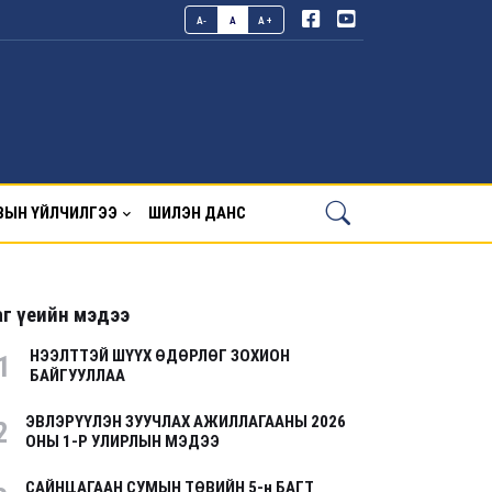
A-
A
A+
ВЫН ҮЙЛЧИЛГЭЭ
ШИЛЭН ДАНС
г үеийн мэдээ
НЭЭЛТТЭЙ ШҮҮХ ӨДӨРЛӨГ ЗОХИОН
1
БАЙГУУЛЛАА
ЭВЛЭРҮҮЛЭН ЗУУЧЛАХ АЖИЛЛАГААНЫ 2026
2
ОНЫ 1-Р УЛИРЛЫН МЭДЭЭ
САЙНЦАГААН СУМЫН ТӨВИЙН 5-н БАГТ