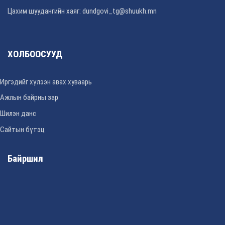
Цахим шуудангийн хаяг: dundgovi_tg@shuukh.mn
ХОЛБООСУУД
Иргэдийг хүлээн авах хуваарь
Ажлын байрны зар
Шилэн данс
Сайтын бүтэц
Байршил