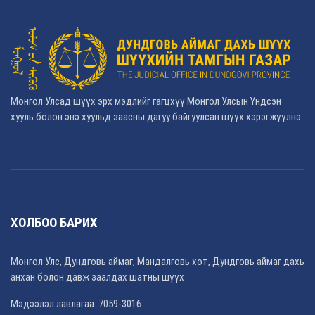
Монгол Улсад шүүх эрх мэдлийг гагцхүү Монгол Улсын Үндсэн
хууль болон энэ хуульд заасны дагуу байгуулсан шүүх хэрэгжүүлнэ.
ХОЛБОО БАРИХ
Монгол Улс, Дундговь аймаг, Мандалговь хот, Дундговь аймаг дахь
анхан болон давж заалдах шатны шүүх
Мэдээлэл лавлагаа: 7059-3016