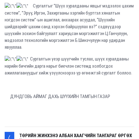
Сургалтыг ‘’Шүүх хуралдааны явцыг мэдээлэх цахим
систем’’, ‘’Эрүү, Иргэн, Захиргааны хэргийн бүртгэл хяналтын
нэгдсэн систем’’-ын ашиглал, анхаарах асуудал, ‘’Шүүхийн
шийдвэрийг цахим санд хэрхэн байршуулах вэ?’’ сэдвүүдээр
шүүхийн зохион байгуулалт хариуцсан мэргэжилтэн Ц.Ганчулуун,
мэдээлэл технологийн мэргэжилтэн Б.Шинэчулуун нар удирдан
явууллаа.
Сургалтын үеэр шүүгчийн туслах, шүүх хуралдааны
нарийн бичгийн дарга нарыг биечлэн системд холбогдох
ажиллагаануудыг хийж үзүүлснээрээ үр өгөөжтэй сургалт боллоо.
ДУНДГОВЬ АЙМАГ ДАХЬ ШҮҮХИЙН ТАМГЫН ГАЗАР
ТӨРИЙН ЖИНХЭНЭ АЛБАН ХААГЧИЙН ТАНГАРАГ ӨРГӨХ