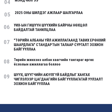
МЭНДЧИЛГЭЭ
04
2025 ОНЫ ШИЛДЭГ АЖЛААР ШАЛГАРЛАА
05
УИХ-ЫН ГИШҮҮН ШҮҮХИЙН БАЙРНЫ НӨХЦӨЛ
06
БАЙДАЛТАЙ ТАНИЛЦЛАА
"ТӨРИЙН АЛБАНЫ ҮЙЛ АЖИЛЛАГААНД ТАВИХ ЕРӨНХИЙ
07
ШААРДЛАГА" СТАНДАРТЫН ТАЛААР СУРГАЛТ ЗОХИОН
БАЙГУУЛЛАА
Төрийн жинхэнэ албан хаагчийн тангараг өргөх
08
ёслолын ажиллагаа боллоо
ШҮҮХ, ШҮҮГЧИЙН АЮУЛГҮЙ БАЙДЛЫГ ХАНГАХ
09
ЧИГЛЭЛЭЭР ЦАГДААГИЙН БАЙГУУЛЛАГАТАЙ УУЛЗАЛТ
ЗОХИОН БАЙГУУЛЛАА