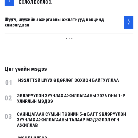
ЁСЛОЛ БОЛЛОО.
Шүүгч, шүүхийн захиргааны ажилтнууд вакцинд
хамрагдлаа
. . .
Цаг үеийн мэдээ
НЭЭЛТТЭЙ ШҮҮХ ӨДӨРЛӨГ ЗОХИОН БАЙГУУЛЛАА
01
ЭВЛЭРҮҮЛЭН ЗУУЧЛАХ АЖИЛЛАГААНЫ 2026 ОНЫ 1-Р
02
УЛИРЛЫН МЭДЭЭ
САЙНЦАГААН СУМЫН ТӨВИЙН 5-н БАГТ ЭВЛЭРҮҮЛЭН
03
ЗУУЧЛАХ АЖИЛЛАГААНЫ ТАЛААР МЭДЭЭЛЭЛ ӨГЧ
АЖИЛЛАВ