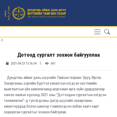
-1
Дотоод сургалт зохион байгууллаа
|
2021-04-23 15:56:54
647
Дундговь аймаг дахь шүүхийн Тамгын газраас Эрүү, Иргэн,
Захиргааны хэргийн бүртгэл хяналтын нэгдсэн системийн
ашиглалтын үйл ажиллагаанд мэргэжил арга зүйн удирдлагаар
хангах ажлын хүрээнд 2021 оны ‘’Дотоодын сургалтын нэгдсэн
төлөвлөгөө’’-д тусгагдсаны дагуу шүүхийн захиргааны
ажилтнуудад болон шинээр томилогдсон албан хаагч нарт
зориулсан сургалтыг зохион байгуулав.