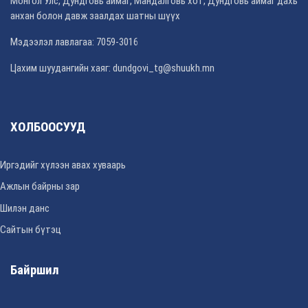
Монгол Улс, Дундговь аймаг, Мандалговь хот, Дундговь аймаг дахь
анхан болон давж заалдах шатны шүүх
Мэдээлэл лавлагаа: 7059-3016
Цахим шуудангийн хаяг: dundgovi_tg@shuukh.mn
ХОЛБООСУУД
Иргэдийг хүлээн авах хуваарь
Ажлын байрны зар
Шилэн данс
Сайтын бүтэц
Байршил