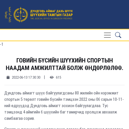
-1
ГОВИЙН БҮСИЙН ШҮҮХИЙН СПОРТЫН
НААДАМ АМЖИЛТТАЙ БОЛЖ ӨНДӨРЛӨЛӨӨ.
|
2022-06-13 17:30:30
615
Дундговь аймагт шүүх байгуулагдсаны 80 жилийн ойн нэрэмжит
спортын 5 төрөлт говийн бүсийн тэмцээн 2022 оны 06 сарын 10-11-
ний өдрүүдэд Дундговь аймагт зохион байгуулагдлаа. Тус
тэмцээнд 4 аймгийн 6 шүүхийн баг тамирчид оролцож авхаалж
самбаагаа сорив.