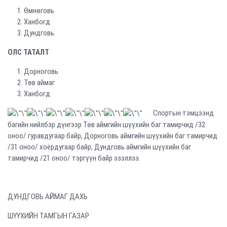
Өмнөговь
Ханбогд
Дундговь
ОЛС ТАТАЛТ
Дорноговь
Төв аймаг
Ханбогд
Спортын тэмцээнд
багийн нийлбэр дүнгээр Төв аймгийн шүүхийн баг тамирчид /32
оноо/ гуравдугаар байр, Дорноговь аймгийн шүүхийн баг тамирчид
/31 оноо/ хоёрдугаар байр, Дундговь аймгийн шүүхийн баг
тамирчид /21 оноо/ тэргүүн байр эзэллээ.
ДУНДГОВЬ АЙМАГ ДАХЬ
ШҮҮХИЙН ТАМГЫН ГАЗАР