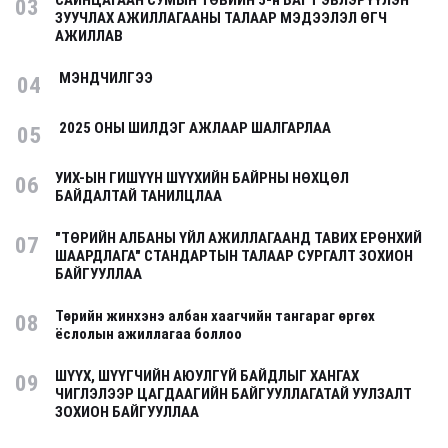
САЙНЦАГААН СУМЫН ТӨВИЙН 5-н БАГТ ЭВЛЭРҮҮЛЭН
03
ЗУУЧЛАХ АЖИЛЛАГААНЫ ТАЛААР МЭДЭЭЛЭЛ ӨГЧ
АЖИЛЛАВ
МЭНДЧИЛГЭЭ
04
2025 ОНЫ ШИЛДЭГ АЖЛААР ШАЛГАРЛАА
05
УИХ-ЫН ГИШҮҮН ШҮҮХИЙН БАЙРНЫ НӨХЦӨЛ
06
БАЙДАЛТАЙ ТАНИЛЦЛАА
"ТӨРИЙН АЛБАНЫ ҮЙЛ АЖИЛЛАГААНД ТАВИХ ЕРӨНХИЙ
07
ШААРДЛАГА" СТАНДАРТЫН ТАЛААР СУРГАЛТ ЗОХИОН
БАЙГУУЛЛАА
Төрийн жинхэнэ албан хаагчийн тангараг өргөх
08
ёслолын ажиллагаа боллоо
ШҮҮХ, ШҮҮГЧИЙН АЮУЛГҮЙ БАЙДЛЫГ ХАНГАХ
09
ЧИГЛЭЛЭЭР ЦАГДААГИЙН БАЙГУУЛЛАГАТАЙ УУЛЗАЛТ
ЗОХИОН БАЙГУУЛЛАА