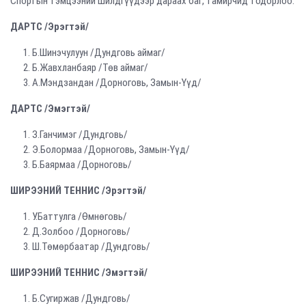
Спортын тэмцээний шилдгүүдээр дараах баг, тамирчид тодорлоо.
ДАРТС /Эрэгтэй/
Б.Шинэчулуун /Дундговь аймаг/
Б.Жавхланбаяр /Төв аймаг/
А.Мэндзандан /Дорноговь, Замын-Үүд/
ДАРТС /Эмэгтэй/
З.Ганчимэг /Дундговь/
Э.Болормаа /Дорноговь, Замын-Үүд/
Б.Баярмаа /Дорноговь/
ШИРЭЭНИЙ ТЕННИС /Эрэгтэй/
У.Баттулга /Өмнөговь/
Д.Золбоо /Дорноговь/
Ш.Төмөрбаатар /Дундговь/
ШИРЭЭНИЙ ТЕННИС /Эмэгтэй/
Б.Сугиржав /Дундговь/