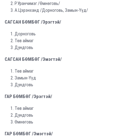
Р.Уранчимэг /Өмнөговь/
А.Цэрэнханд /Дорноговь, Замын-Үүд/
САГСАН БӨМБӨГ /Эрэгтэй/
Дорноговь
Төв аймаг
Дундговь
САГСАН БӨМБӨГ /Эмэгтэй/
Төв аймаг
Замын-Үүд
Дундговь
ГАР БӨМБӨГ /Эрэгтэй/
Төв аймаг
Дундговь
Өмнөговь
ГАР БӨМБӨГ /Эмэгтэй/