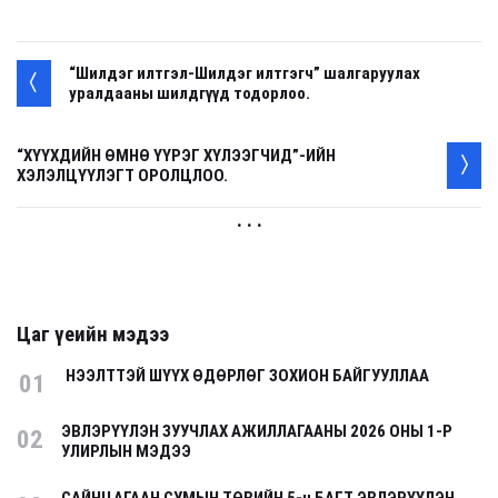
“Шилдэг илтгэл-Шилдэг илтгэгч” шалгаруулах
уралдааны шилдгүүд тодорлоо.
“ХҮҮХДИЙН ӨМНӨ ҮҮРЭГ ХҮЛЭЭГЧИД”-ИЙН
ХЭЛЭЛЦҮҮЛЭГТ ОРОЛЦЛОО.
. . .
Цаг үеийн мэдээ
НЭЭЛТТЭЙ ШҮҮХ ӨДӨРЛӨГ ЗОХИОН БАЙГУУЛЛАА
01
ЭВЛЭРҮҮЛЭН ЗУУЧЛАХ АЖИЛЛАГААНЫ 2026 ОНЫ 1-Р
02
УЛИРЛЫН МЭДЭЭ