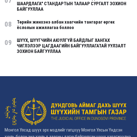
07
ШААРДЛАГА" СТАНДАРТЫН ТАЛААР СУРГАЛТ ЗОХИОН
БАЙГУУЛЛАА
Төрийн жинхэнэ албан хаагчийн тангараг өргөх
08
ёслолын ажиллагаа боллоо
ШҮҮХ, ШҮҮГЧИЙН АЮУЛГҮЙ БАЙДЛЫГ ХАНГАХ
09
ЧИГЛЭЛЭЭР ЦАГДААГИЙН БАЙГУУЛЛАГАТАЙ УУЛЗАЛТ
ЗОХИОН БАЙГУУЛЛАА
Монгол Улсад шүүх эрх мэдлийг гагцхүү Монгол Улсын Үндсэн
хууль болон энэ хуульд заасны дагуу байгуулсан шүүх хэрэгжүүлнэ.