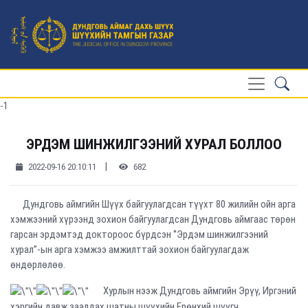
-1
ЭРДЭМ ШИНЖИЛГЭЭНИЙ ХУРАЛ БОЛЛОО
|
2022-09-16 20:10:11
682
Дундговь аймгийн Шүүх байгуулагдсан түүхт 80 жилийн ойн арга
хэмжээний хүрээнд зохион байгуулагдсан Дундговь аймгаас төрөн
гарсан эрдэмтэд доктороос бүрдсэн ‘’Эрдэм шинжилгээний
хурал’’-ын арга хэмжээ амжилттай зохион байгуулагдаж
өндөрлөлөө.
Хурлын нээж Дундговь аймгийн Эрүү, Иргэний
хэргийн давж заалдах шатны шүүхийн Ерөнхий шүүгч