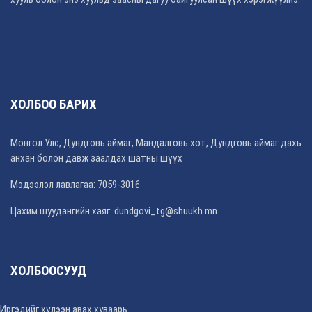
ХОЛБОО БАРИХ
Монгол Улс, Дундговь аймаг, Мандалговь хот, Дундговь аймаг дахь
анхан болон давж заалдах шатны шүүх
Мэдээлэл лавлагаа: 7059-3016
Цахим шуудангийн хаяг: dundgovi_tg@shuukh.mn
ХОЛБООСУУД
Иргэдийг хүлээн авах хуваарь