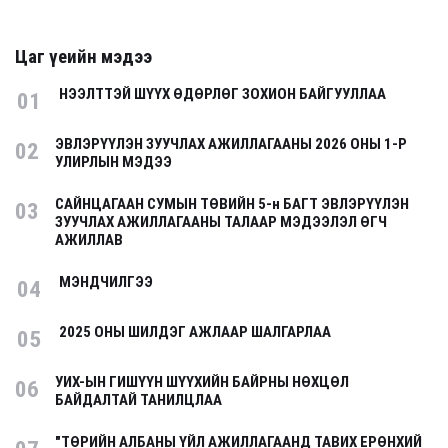
Цаг үеийн мэдээ
НЭЭЛТТЭЙ ШҮҮХ ӨДӨРЛӨГ ЗОХИОН БАЙГУУЛЛАА
01
ЭВЛЭРҮҮЛЭН ЗУУЧЛАХ АЖИЛЛАГААНЫ 2026 ОНЫ 1-Р
02
УЛИРЛЫН МЭДЭЭ
САЙНЦАГААН СУМЫН ТӨВИЙН 5-н БАГТ ЭВЛЭРҮҮЛЭН
03
ЗУУЧЛАХ АЖИЛЛАГААНЫ ТАЛААР МЭДЭЭЛЭЛ ӨГЧ
АЖИЛЛАВ
МЭНДЧИЛГЭЭ
04
2025 ОНЫ ШИЛДЭГ АЖЛААР ШАЛГАРЛАА
05
УИХ-ЫН ГИШҮҮН ШҮҮХИЙН БАЙРНЫ НӨХЦӨЛ
06
БАЙДАЛТАЙ ТАНИЛЦЛАА
"ТӨРИЙН АЛБАНЫ ҮЙЛ АЖИЛЛАГААНД ТАВИХ ЕРӨНХИЙ