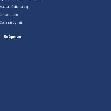
Ажлын байрны зар
Шилэн данс
Сайтын бүтэц
Байршил