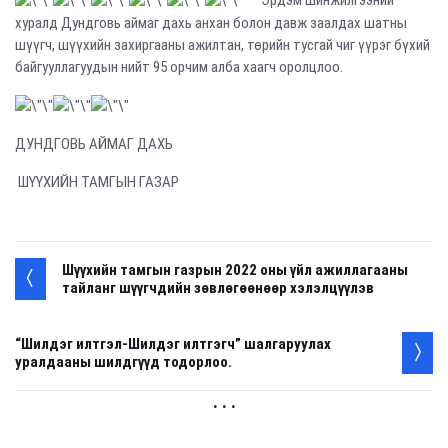
Эрдэм шинжилгээний
хуралд Дундговь аймаг дахь анхан болон давж заалдах шатны
шүүгч, шүүхийн захиргааны ажилтан, төрийн тусгай чиг үүрэг бүхий
байгууллагуудын нийт 95 орчим алба хаагч оролцлоо.
ДУНДГОВЬ АЙМАГ ДАХЬ
ШҮҮХИЙН ТАМГЫН ГАЗАР
Шүүхийн тамгын газрын 2022 оны үйл ажиллагааны
тайланг шүүгчдийн зөвлөгөөнөөр хэлэлцүүлэв
“Шилдэг илтгэл-Шилдэг илтгэгч” шалгаруулах
уралдааны шилдгүүд тодорлоо.
. . .