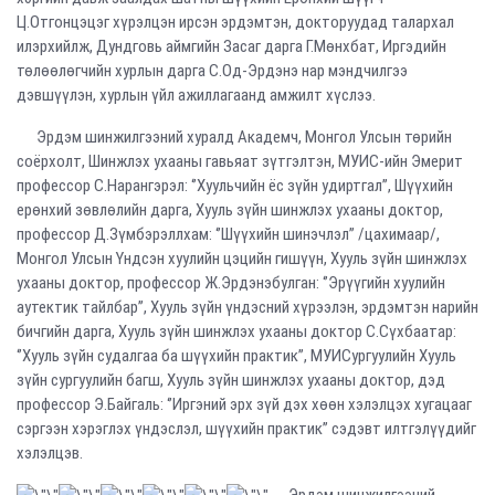
Ц.Отгонцэцэг хүрэлцэн ирсэн эрдэмтэн, докторуудад талархал
илэрхийлж, Дундговь аймгийн Засаг дарга Г.Мөнхбат, Иргэдийн
төлөөлөгчийн хурлын дарга С.Од-Эрдэнэ нар мэндчилгээ
дэвшүүлэн, хурлын үйл ажиллагаанд амжилт хүслээ.
Эрдэм шинжилгээний хуралд Академч, Монгол Улсын төрийн
соёрхолт, Шинжлэх ухааны гавьяат зүтгэлтэн, МУИС-ийн Эмерит
профессор С.Нарангэрэл: ‘’Хуульчийн ёс зүйн удиртгал’’, Шүүхийн
ерөнхий зөвлөлийн дарга, Хууль зүйн шинжлэх ухааны доктор,
профессор Д.Зүмбэрэллхам: ‘’Шүүхийн шинэчлэл’’ /цахимаар/,
Монгол Улсын Үндсэн хуулийн цэцийн гишүүн, Хууль зүйн шинжлэх
ухааны доктор, профессор Ж.Эрдэнэбулган: ‘’Эрүүгийн хуулийн
аутектик тайлбар’’, Хууль зүйн үндэсний хүрээлэн, эрдэмтэн нарийн
бичгийн дарга, Хууль зүйн шинжлэх ухааны доктор С.Сүхбаатар:
‘’Хууль зүйн судалгаа ба шүүхийн практик’’, МУИСургуулийн Хууль
зүйн сургуулийн багш, Хууль зүйн шинжлэх ухааны доктор, дэд
профессор Э.Байгаль: ‘’Иргэний эрх зүй дэх хөөн хэлэлцэх хугацааг
сэргээн хэрэглэх үндэслэл, шүүхийн практик’’ сэдэвт илтгэлүүдийг
хэлэлцэв.