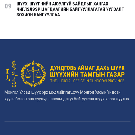
ШҮҮХ, ШҮҮГЧИЙН АЮУЛГҮЙ БАЙДЛЫГ ХАНГАХ
09
ЧИГЛЭЛЭЭР ЦАГДААГИЙН БАЙГУУЛЛАГАТАЙ УУЛЗАЛТ
ЗОХИОН БАЙГУУЛЛАА
Монгол Улсад шүүх эрх мэдлийг гагцхүү Монгол Улсын Үндсэн
хууль болон энэ хуульд заасны дагуу байгуулсан шүүх хэрэгжүүлнэ.