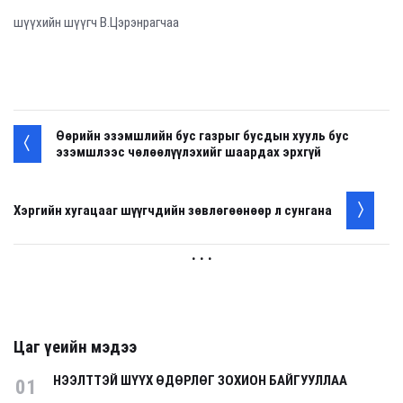
шүүхийн шүүгч В.Цэрэнрагчаа
Өөрийн эзэмшлийн бус газрыг бусдын хууль бус
эзэмшлээс чөлөөлүүлэхийг шаардах эрхгүй
Хэргийн хугацааг шүүгчдийн зөвлөгөөнөөр л сунгана
. . .
Цаг үеийн мэдээ
НЭЭЛТТЭЙ ШҮҮХ ӨДӨРЛӨГ ЗОХИОН БАЙГУУЛЛАА
01