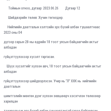
Тоймын огноо, дугаар: 2023.06.26 Дугаар 12
Шийдвэрийн төлөв: Хүчин төгөлдөр.
Нийгмийн даатгалын хэлтсийн эрх бүхий албан тушаалтнаас
2023 оны 04
дүгээр сарын 28-ны өдрийн 18 тоот улсын байцаагчийн актыг
албадан
гүйцэтгүүлэхээр хүсэлт гаргасан.
Шүүх хүсэлтийг хүлээн авч, 18 тоот улсын байцаагчийн актыг
албадан
гүйцэтгүүлэхээр шийдвэрлэсэн. Учир нь “Л” ХХК нь нийгмийн
даатгалын
шимтгэлийн мөнгөн дүнг хүлээн зөвшөөрч хэсэгчлэн төлөхөөр
харилцан
тохиролцож эрх бүхий албан тушаалтантай гэрээ байгуулсан