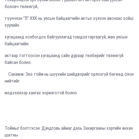
боловч төлөөгүй,
түүнчлэн “Л” ХХК нь улсын байцаагчийн актыг хүлээн авснаас хойш
хуулийн
хугацаанд холбогдох байгууллагад гомдол гаргаагүй, мөн улсын
байцаагчийн
актаар тогтоосон хугацаанд сайн дураар төлбөрийг төлөөгүй
байсан болно.
Санамж: Энэ тойм нь шүүхийн шийдвэрийг орлохгүй бөгөөд олон
нийтийг
мэдээллээр хангах зорилготой болно
Тоймыг бэлтгэсэн: Дундговь аймаг дахь Захиргааны хэргийн анхан
шатны