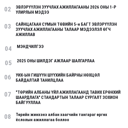
ЭВЛЭРҮҮЛЭН ЗУУЧЛАХ АЖИЛЛАГААНЫ 2026 ОНЫ 1-Р
02
УЛИРЛЫН МЭДЭЭ
САЙНЦАГААН СУМЫН ТӨВИЙН 5-н БАГТ ЭВЛЭРҮҮЛЭН
03
ЗУУЧЛАХ АЖИЛЛАГААНЫ ТАЛААР МЭДЭЭЛЭЛ ӨГЧ
АЖИЛЛАВ
МЭНДЧИЛГЭЭ
04
2025 ОНЫ ШИЛДЭГ АЖЛААР ШАЛГАРЛАА
05
УИХ-ЫН ГИШҮҮН ШҮҮХИЙН БАЙРНЫ НӨХЦӨЛ
06
БАЙДАЛТАЙ ТАНИЛЦЛАА
"ТӨРИЙН АЛБАНЫ ҮЙЛ АЖИЛЛАГААНД ТАВИХ ЕРӨНХИЙ
07
ШААРДЛАГА" СТАНДАРТЫН ТАЛААР СУРГАЛТ ЗОХИОН
БАЙГУУЛЛАА
Төрийн жинхэнэ албан хаагчийн тангараг өргөх
08
ёслолын ажиллагаа боллоо