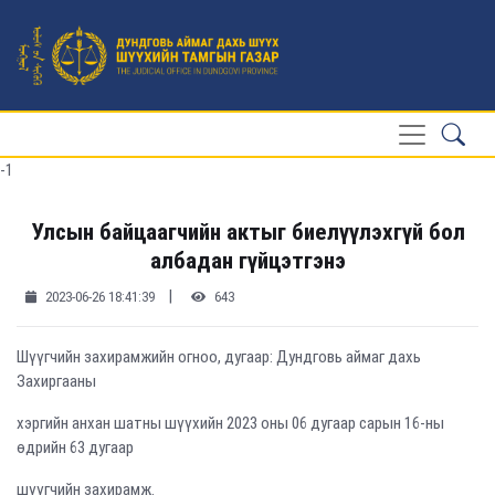
-1
Улсын байцаагчийн актыг биелүүлэхгүй бол
албадан гүйцэтгэнэ
|
2023-06-26 18:41:39
643
Шүүгчийн захирамжийн огноо, дугаар: Дундговь аймаг дахь
Захиргааны
хэргийн анхан шатны шүүхийн 2023 оны 06 дугаар сарын 16-ны
өдрийн 63 дугаар
шүүгчийн захирамж.