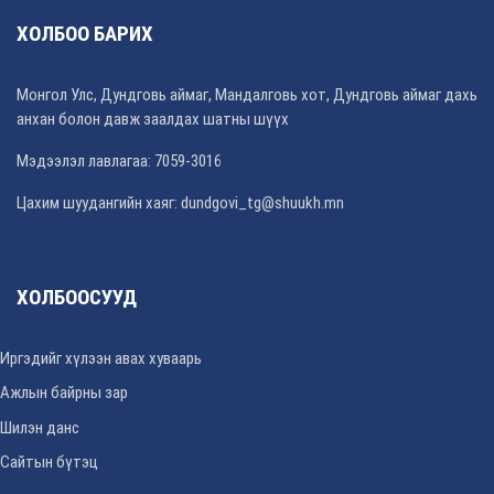
ХОЛБОО БАРИХ
Монгол Улс, Дундговь аймаг, Мандалговь хот, Дундговь аймаг дахь
анхан болон давж заалдах шатны шүүх
Мэдээлэл лавлагаа: 7059-3016
Цахим шуудангийн хаяг: dundgovi_tg@shuukh.mn
ХОЛБООСУУД
Иргэдийг хүлээн авах хуваарь
Ажлын байрны зар
Шилэн данс
Сайтын бүтэц