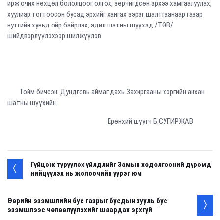
ирж очих нөхцөл бололцоог олгох, зөрчигдсөн эрхээ хамгаалуулах,
хуулиар тогтоосон бусад эрхийг хангах зэрэг шалтгаанаар газар
нутгийн хувьд ойр байрлах, адил шатны шүүхэд /ТӨВ/
шийдвэрлүүлэхээр шилжүүлэв.
Тойм бичсэн: Дундговь аймаг дахь Захиргааны хэргийн анхан
шатны шүүхийн
Ерөнхий шүүгч Б.СУГИРЖАВ
Гүйцэж түрүүлэх үйлдлийг Замын хөдөлгөөний дүрэмд
нийцүүлэх нь жолоочийн үүрэг юм
Өөрийн эзэмшлийн бус газрыг бусдын хууль бус
эзэмшлээс чөлөөлүүлэхийг шаардах эрхгүй