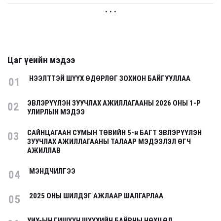
. . .
Цаг үеийн мэдээ
НЭЭЛТТЭЙ ШҮҮХ ӨДӨРЛӨГ ЗОХИОН БАЙГУУЛЛАА
01
ЭВЛЭРҮҮЛЭН ЗУУЧЛАХ АЖИЛЛАГААНЫ 2026 ОНЫ 1-Р
02
УЛИРЛЫН МЭДЭЭ
САЙНЦАГААН СУМЫН ТӨВИЙН 5-н БАГТ ЭВЛЭРҮҮЛЭН
03
ЗУУЧЛАХ АЖИЛЛАГААНЫ ТАЛААР МЭДЭЭЛЭЛ ӨГЧ
АЖИЛЛАВ
МЭНДЧИЛГЭЭ
04
2025 ОНЫ ШИЛДЭГ АЖЛААР ШАЛГАРЛАА
05
УИХ-ЫН ГИШҮҮН ШҮҮХИЙН БАЙРНЫ НӨХЦӨЛ