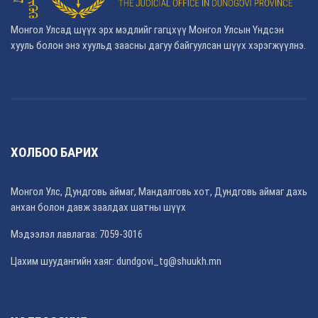
Монгол Улсад шүүх эрх мэдлийг гагцхүү Монгол Улсын Үндсэн
хууль болон энэ хуульд заасны дагуу байгуулсан шүүх хэрэгжүүлнэ.
ХОЛБОО БАРИХ
Монгол Улс, Дундговь аймаг, Мандалговь хот, Дундговь аймаг дахь
анхан болон давж заалдах шатны шүүх
Мэдээлэл лавлагаа: 7059-3016
Цахим шуудангийн хаяг: dundgovi_tg@shuukh.mn