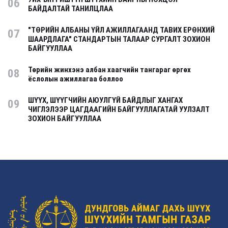
06
БАЙДАЛТАЙ ТАНИЛЦЛАА
"ТӨРИЙН АЛБАНЫ ҮЙЛ АЖИЛЛАГААНД ТАВИХ ЕРӨНХИЙ
07
ШААРДЛАГА" СТАНДАРТЫН ТАЛААР СУРГАЛТ ЗОХИОН
БАЙГУУЛЛАА
Төрийн жинхэнэ албан хаагчийн тангараг өргөх
08
ёслолын ажиллагаа боллоо
ШҮҮХ, ШҮҮГЧИЙН АЮУЛГҮЙ БАЙДЛЫГ ХАНГАХ
09
ЧИГЛЭЛЭЭР ЦАГДААГИЙН БАЙГУУЛЛАГАТАЙ УУЛЗАЛТ
ЗОХИОН БАЙГУУЛЛАА