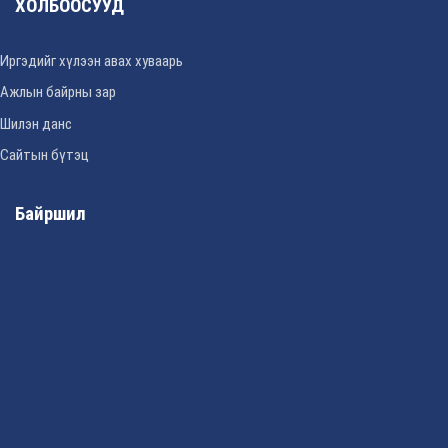
ХОЛБООСУУД
Иргэдийг хүлээн авах хуваарь
Ажлын байрны зар
Шилэн данс
Сайтын бүтэц
Байршил