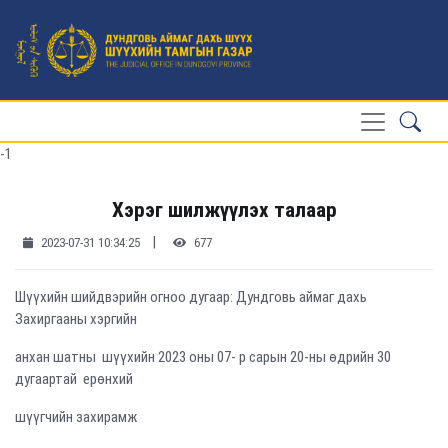
-1
Хэрэг шилжүүлэх талаар
|
2023-07-31 10:34:25
677
Шүүхийн шийдвэрийн огноо дугаар: Дундговь аймаг дахь
Захиргааны хэргийн
анхан шатны шүүхийн 2023 оны 07- р сарын 20-ны өдрийн 30
дугаартай ерөнхий
шүүгчийн захирамж