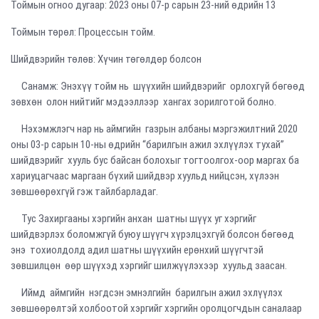
Тоймын огноо дугаар: 2023 оны 07-р сарын 23-ний өдрийн 13
Тоймын төрөл: Процессын тойм.
Шийдвэрийн төлөв: Хүчин төгөлдөр болсон
Санамж: Энэхүү тойм нь шүүхийн шийдвэрийг орлохгүй бөгөөд
зөвхөн олон нийтийг мэдээллээр хангах зорилготой болно.
Нэхэмжлэгч нар нь аймгийн газрын албаны мэргэжилтний 2020
оны 03-р сарын 10-ны өдрийн “барилгын ажил эхлүүлэх тухай”
шийдвэрийг хууль бус байсан болохыг тогтоолгох-оор маргах ба
хариуцагчаас маргаан бүхий шийдвэр хуульд нийцсэн, хүлээн
зөвшөөрөхгүй гэж тайлбарладаг.
Тус Захиргааны хэргийн анхан шатны шүүх уг хэргийг
шийдвэрлэх боломжгүй буюу шүүгч хүрэлцэхгүй болсон бөгөөд
энэ тохиолдолд адил шатны шүүхийн ерөнхий шүүгчтэй
зөвшилцөн өөр шүүхэд хэргийг шилжүүлэхээр хуульд заасан.
Иймд аймгийн нэгдсэн эмнэлгийн барилгын ажил эхлүүлэх
зөвшөөрөлтэй холбоотой хэргийг хэргийн оролцогчдын саналаар