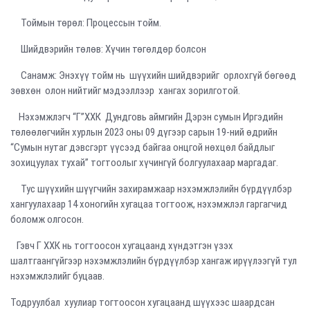
Тоймын төрөл: Процессын тойм.
Шийдвэрийн төлөв: Хүчин төгөлдөр болсон
Санамж: Энэхүү тойм нь шүүхийн шийдвэрийг орлохгүй бөгөөд
зөвхөн олон нийтийг мэдээллээр хангах зорилготой.
Нэхэмжлэгч “Г”ХХК Дундговь аймгийн Дэрэн сумын Иргэдийн
төлөөлөгчийн хурлын 2023 оны 09 дүгээр сарын 19-ний өдрийн
“Сумын нутаг дэвсгэрт үүсээд байгаа онцгой нөхцөл байдлыг
зохицуулах тухай” тогтоолыг хүчингүй болгуулахаар маргадаг.
Тус шүүхийн шүүгчийн захирамжаар нэхэмжлэлийн бүрдүүлбэр
хангуулахаар 14 хоногийн хугацаа тогтоож, нэхэмжлэл гаргагчид
боломж олгосон.
Гэвч Г ХХК нь тогтоосон хугацаанд хүндэтгэн үзэх
шалтгаангүйгээр нэхэмжлэлийн бүрдүүлбэр хангаж ирүүлээгүй тул
нэхэмжлэлийг буцаав.
Тодруулбал хуулиар тогтоосон хугацаанд шүүхээс шаардсан