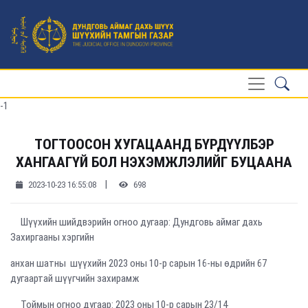
-1
ТОГТООСОН ХУГАЦААНД БҮРДҮҮЛБЭР
ХАНГААГҮЙ БОЛ НЭХЭМЖЛЭЛИЙГ БУЦААНА
|
2023-10-23 16:55:08
698
Шүүхийн шийдвэрийн огноо дугаар: Дундговь аймаг дахь
Захиргааны хэргийн
анхан шатны шүүхийн 2023 оны 10-р сарын 16-ны өдрийн 67
дугаартай шүүгчийн захирамж
Тоймын огноо дугаар: 2023 оны 10-р сарын 23/14