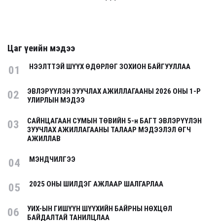
Цаг үеийн мэдээ
НЭЭЛТТЭЙ ШҮҮХ ӨДӨРЛӨГ ЗОХИОН БАЙГУУЛЛАА
01
ЭВЛЭРҮҮЛЭН ЗУУЧЛАХ АЖИЛЛАГААНЫ 2026 ОНЫ 1-Р
02
УЛИРЛЫН МЭДЭЭ
САЙНЦАГААН СУМЫН ТӨВИЙН 5-н БАГТ ЭВЛЭРҮҮЛЭН
03
ЗУУЧЛАХ АЖИЛЛАГААНЫ ТАЛААР МЭДЭЭЛЭЛ ӨГЧ
АЖИЛЛАВ
МЭНДЧИЛГЭЭ
04
2025 ОНЫ ШИЛДЭГ АЖЛААР ШАЛГАРЛАА
05
УИХ-ЫН ГИШҮҮН ШҮҮХИЙН БАЙРНЫ НӨХЦӨЛ
06
БАЙДАЛТАЙ ТАНИЛЦЛАА