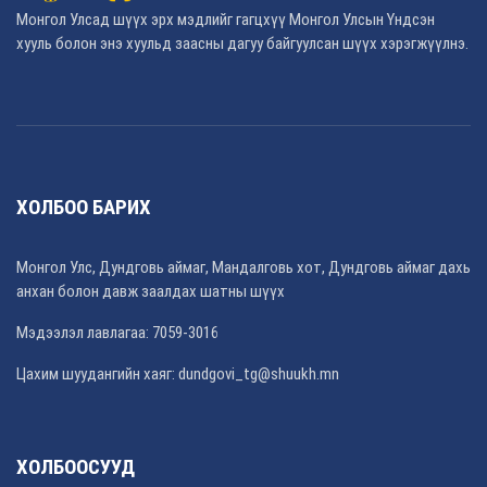
Монгол Улсад шүүх эрх мэдлийг гагцхүү Монгол Улсын Үндсэн
хууль болон энэ хуульд заасны дагуу байгуулсан шүүх хэрэгжүүлнэ.
ХОЛБОО БАРИХ
Монгол Улс, Дундговь аймаг, Мандалговь хот, Дундговь аймаг дахь
анхан болон давж заалдах шатны шүүх
Мэдээлэл лавлагаа: 7059-3016
Цахим шуудангийн хаяг: dundgovi_tg@shuukh.mn
ХОЛБООСУУД