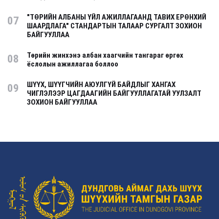
"ТӨРИЙН АЛБАНЫ ҮЙЛ АЖИЛЛАГААНД ТАВИХ ЕРӨНХИЙ
07
ШААРДЛАГА" СТАНДАРТЫН ТАЛААР СУРГАЛТ ЗОХИОН
БАЙГУУЛЛАА
Төрийн жинхэнэ албан хаагчийн тангараг өргөх
08
ёслолын ажиллагаа боллоо
ШҮҮХ, ШҮҮГЧИЙН АЮУЛГҮЙ БАЙДЛЫГ ХАНГАХ
09
ЧИГЛЭЛЭЭР ЦАГДААГИЙН БАЙГУУЛЛАГАТАЙ УУЛЗАЛТ
ЗОХИОН БАЙГУУЛЛАА