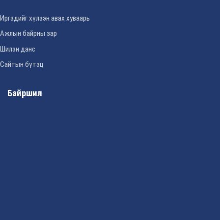
Иргэдийг хүлээн авах хуваарь
Ажлын байрны зар
Шилэн данс
Сайтын бүтэц
Байршил