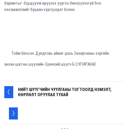
баримтыг бүрдүүлж ирүүлэх үүргээ биелүүлээгүй бол
нэхэмжлэлийг буцаан хүргүүлдэг болно.
Тойм бичсэн: Дундговь аймаг дахь Захиргааны хэргийн
анхан шатны шүүхийн Ерөнхий шүүгч Б.СУГИРЖАВ
НИЙТ ШҮҮГЧИЙН ЧУУЛГАНЫ ТОГТООЛД НЭМЭЛТ,
ӨӨРЛӨЛТ ОРУУЛАХ ТУХАЙ
. . .