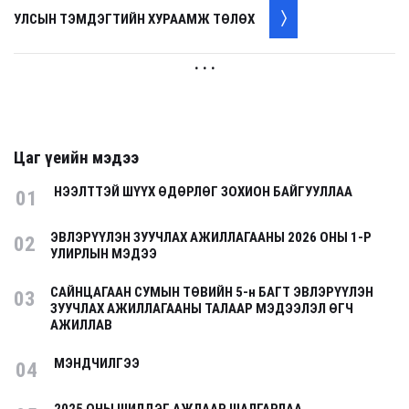
УЛСЫН ТЭМДЭГТИЙН ХУРААМЖ ТӨЛӨХ
. . .
Цаг үеийн мэдээ
НЭЭЛТТЭЙ ШҮҮХ ӨДӨРЛӨГ ЗОХИОН БАЙГУУЛЛАА
01
ЭВЛЭРҮҮЛЭН ЗУУЧЛАХ АЖИЛЛАГААНЫ 2026 ОНЫ 1-Р
02
УЛИРЛЫН МЭДЭЭ
САЙНЦАГААН СУМЫН ТӨВИЙН 5-н БАГТ ЭВЛЭРҮҮЛЭН
03
ЗУУЧЛАХ АЖИЛЛАГААНЫ ТАЛААР МЭДЭЭЛЭЛ ӨГЧ
АЖИЛЛАВ
МЭНДЧИЛГЭЭ
04