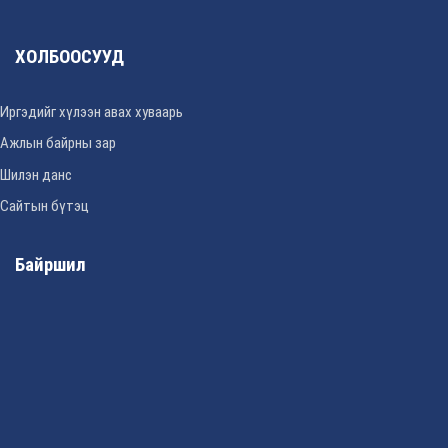
ХОЛБООСУУД
Иргэдийг хүлээн авах хуваарь
Ажлын байрны зар
Шилэн данс
Сайтын бүтэц
Байршил