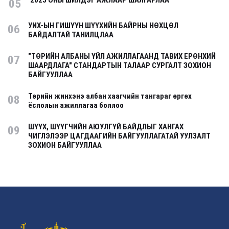
2025 ОНЫ ШИЛДЭГ АЖЛААР ШАЛГАРЛАА
05
УИХ-ЫН ГИШҮҮН ШҮҮХИЙН БАЙРНЫ НӨХЦӨЛ
06
БАЙДАЛТАЙ ТАНИЛЦЛАА
"ТӨРИЙН АЛБАНЫ ҮЙЛ АЖИЛЛАГААНД ТАВИХ ЕРӨНХИЙ
07
ШААРДЛАГА" СТАНДАРТЫН ТАЛААР СУРГАЛТ ЗОХИОН
БАЙГУУЛЛАА
Төрийн жинхэнэ албан хаагчийн тангараг өргөх
08
ёслолын ажиллагаа боллоо
ШҮҮХ, ШҮҮГЧИЙН АЮУЛГҮЙ БАЙДЛЫГ ХАНГАХ
09
ЧИГЛЭЛЭЭР ЦАГДААГИЙН БАЙГУУЛЛАГАТАЙ УУЛЗАЛТ
ЗОХИОН БАЙГУУЛЛАА