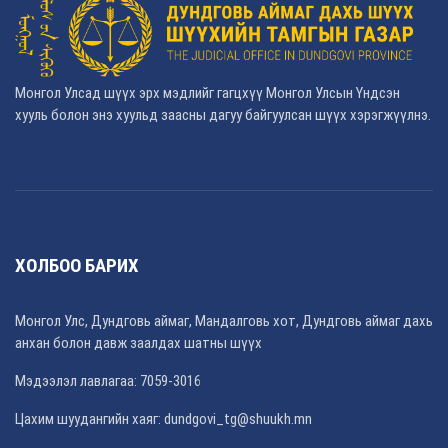
Монгол Улсад шүүх эрх мэдлийг гагцхүү Монгол Улсын Үндсэн
хууль болон энэ хуульд заасны дагуу байгуулсан шүүх хэрэгжүүлнэ.
ХОЛБОО БАРИХ
Монгол Улс, Дундговь аймаг, Мандалговь хот, Дундговь аймаг дахь
анхан болон давж заалдах шатны шүүх
Мэдээлэл лавлагаа: 7059-3016
Цахим шуудангийн хаяг: dundgovi_tg@shuukh.mn