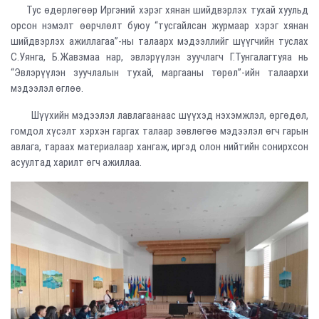
Тус өдөрлөгөөр Иргэний хэрэг хянан шийдвэрлэх тухай хуульд
орсон нэмэлт өөрчлөлт буюу “тусгайлсан журмаар хэрэг хянан
шийдвэрлэх ажиллагаа”-ны талаарх мэдээллийг шүүгчийн туслах
С.Уянга, Б.Жавзмаа нар, эвлэрүүлэн зуучлагч Г.Тунгалагтуяа нь
“Эвлэрүүлэн зуучлалын тухай, маргааны төрөл”-ийн талаархи
мэдээлэл өглөө.
Шүүхийн мэдээлэл лавлагаанаас шүүхэд нэхэмжлэл, өргөдөл,
гомдол хүсэлт хэрхэн гаргах талаар зөвлөгөө мэдээлэл өгч гарын
авлага, тараах материалаар хангаж, иргэд олон нийтийн сонирхсон
асуултад харилт өгч ажиллаа.