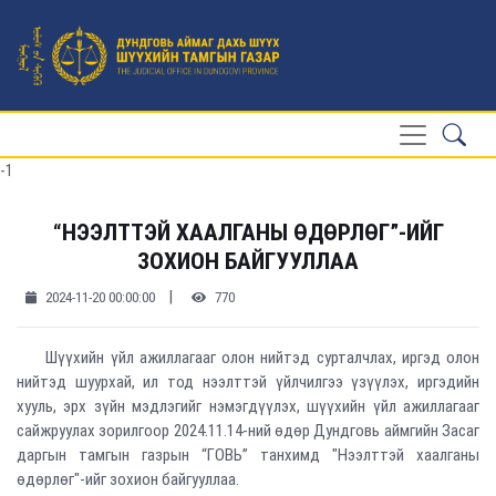
-1
“НЭЭЛТТЭЙ ХААЛГАНЫ ӨДӨРЛӨГ”-ИЙГ
ЗОХИОН БАЙГУУЛЛАА
|
2024-11-20 00:00:00
770
Шүүхийн үйл ажиллагааг олон нийтэд сурталчлах, иргэд олон
нийтэд шуурхай, ил тод нээлттэй үйлчилгээ үзүүлэх, иргэдийн
хууль, эрх зүйн мэдлэгийг нэмэгдүүлэх, шүүхийн үйл ажиллагааг
сайжруулах зорилгоор 2024.11.14-ний өдөр Дундговь аймгийн Засаг
даргын тамгын газрын “ГОВЬ” танхимд "Нээлттэй хаалганы
өдөрлөг"-ийг зохион байгууллаа.