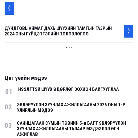
ДУНДГОВЬ АЙМАГ ДАХЬ ШҮҮХИЙН ТАМГЫН ГАЗРЫН
2024 ОНЫ ГҮЙЦЭТГЭЛИЙН ТӨЛӨВЛӨГӨӨ
. . .
Цаг үеийн мэдээ
НЭЭЛТТЭЙ ШҮҮХ ӨДӨРЛӨГ ЗОХИОН БАЙГУУЛЛАА
01
ЭВЛЭРҮҮЛЭН ЗУУЧЛАХ АЖИЛЛАГААНЫ 2026 ОНЫ 1-Р
02
УЛИРЛЫН МЭДЭЭ
САЙНЦАГААН СУМЫН ТӨВИЙН 5-н БАГТ ЭВЛЭРҮҮЛЭН
03
ЗУУЧЛАХ АЖИЛЛАГААНЫ ТАЛААР МЭДЭЭЛЭЛ ӨГЧ
АЖИЛЛАВ