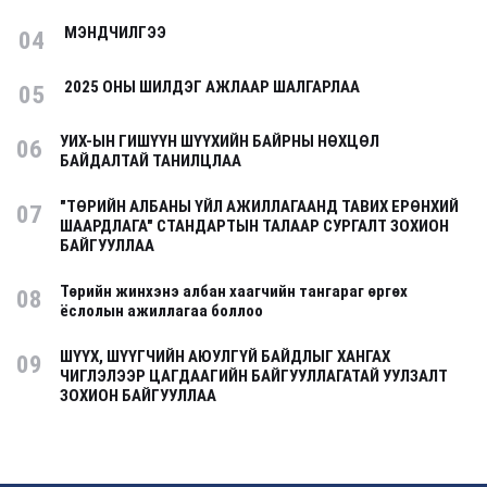
МЭНДЧИЛГЭЭ
04
2025 ОНЫ ШИЛДЭГ АЖЛААР ШАЛГАРЛАА
05
УИХ-ЫН ГИШҮҮН ШҮҮХИЙН БАЙРНЫ НӨХЦӨЛ
06
БАЙДАЛТАЙ ТАНИЛЦЛАА
"ТӨРИЙН АЛБАНЫ ҮЙЛ АЖИЛЛАГААНД ТАВИХ ЕРӨНХИЙ
07
ШААРДЛАГА" СТАНДАРТЫН ТАЛААР СУРГАЛТ ЗОХИОН
БАЙГУУЛЛАА
Төрийн жинхэнэ албан хаагчийн тангараг өргөх
08
ёслолын ажиллагаа боллоо
ШҮҮХ, ШҮҮГЧИЙН АЮУЛГҮЙ БАЙДЛЫГ ХАНГАХ
09
ЧИГЛЭЛЭЭР ЦАГДААГИЙН БАЙГУУЛЛАГАТАЙ УУЛЗАЛТ
ЗОХИОН БАЙГУУЛЛАА