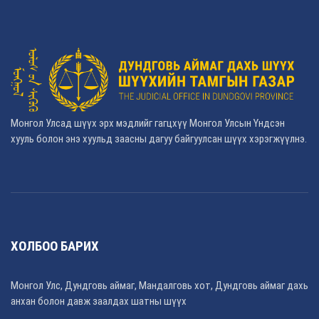
Монгол Улсад шүүх эрх мэдлийг гагцхүү Монгол Улсын Үндсэн
хууль болон энэ хуульд заасны дагуу байгуулсан шүүх хэрэгжүүлнэ.
ХОЛБОО БАРИХ
Монгол Улс, Дундговь аймаг, Мандалговь хот, Дундговь аймаг дахь
анхан болон давж заалдах шатны шүүх