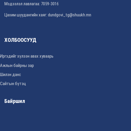
Мэдээлэл лавлагаа: 7059-3016
Цахим шуудангийн хаяг: dundgovi_tg@shuukh.mn
ХОЛБООСУУД
Иргэдийг хүлээн авах хуваарь
Ажлын байрны зар
Шилэн данс
Сайтын бүтэц
Байршил