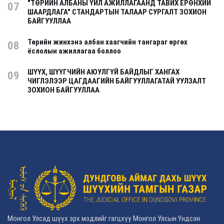
"ТӨРИЙН АЛБАНЫ ҮЙЛ АЖИЛЛАГААНД ТАВИХ ЕРӨНХИЙ
07
ШААРДЛАГА" СТАНДАРТЫН ТАЛААР СУРГАЛТ ЗОХИОН
БАЙГУУЛЛАА
Төрийн жинхэнэ албан хаагчийн тангараг өргөх
08
ёслолын ажиллагаа боллоо
ШҮҮХ, ШҮҮГЧИЙН АЮУЛГҮЙ БАЙДЛЫГ ХАНГАХ
09
ЧИГЛЭЛЭЭР ЦАГДААГИЙН БАЙГУУЛЛАГАТАЙ УУЛЗАЛТ
ЗОХИОН БАЙГУУЛЛАА
Монгол Улсад шүүх эрх мэдлийг гагцхүү Монгол Улсын Үндсэн