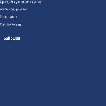
Иргэдийг хүлээн авах хуваарь
Ажлын байрны зар
Шилэн данс
Сайтын бүтэц
Байршил