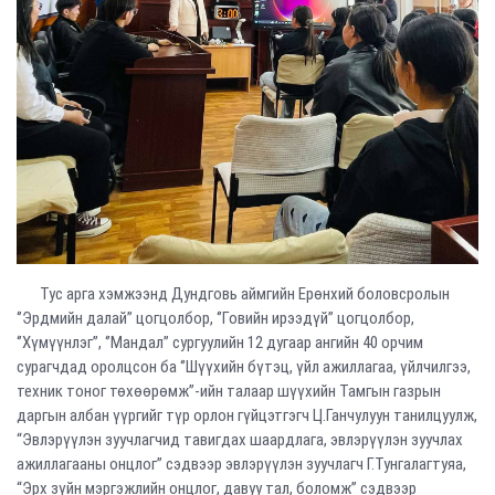
Тус арга хэмжээнд Дундговь аймгийн Ерөнхий боловсролын
‘’Эрдмийн далай’’ цогцолбор, ‘’Говийн ирээдүй’’ цогцолбор,
‘’Хүмүүнлэг’’, ‘’Мандал’’ сургуулийн 12 дугаар ангийн 40 орчим
сурагчдад оролцсон ба ‘’Шүүхийн бүтэц, үйл ажиллагаа, үйлчилгээ,
техник тоног төхөөрөмж’’-ийн талаар шүүхийн Тамгын газрын
даргын албан үүргийг түр орлон гүйцэтгэгч Ц.Ганчулуун танилцуулж,
“Эвлэрүүлэн зуучлагчид тавигдах шаардлага, эвлэрүүлэн зуучлах
ажиллагааны онцлог” сэдвээр эвлэрүүлэн зуучлагч Г.Тунгалагтуяа,
“Эрх зүйн мэргэжлийн онцлог, давуу тал, боломж” сэдвээр