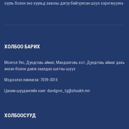
хууль болон энэ хуульд заасны дагуу байгуулсан шүүх хэрэгжүүлнэ.
ХОЛБОО БАРИХ
Монгол Улс, Дундговь аймаг, Мандалговь хот, Дундговь аймаг дахь
анхан болон давж заалдах шатны шүүх
Мэдээлэл лавлагаа: 7059-3016
Цахим шуудангийн хаяг: dundgovi_tg@shuukh.mn
ХОЛБООСУУД