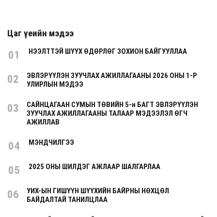
Цаг үеийн мэдээ
НЭЭЛТТЭЙ ШҮҮХ ӨДӨРЛӨГ ЗОХИОН БАЙГУУЛЛАА
01
ЭВЛЭРҮҮЛЭН ЗУУЧЛАХ АЖИЛЛАГААНЫ 2026 ОНЫ 1-Р
02
УЛИРЛЫН МЭДЭЭ
САЙНЦАГААН СУМЫН ТӨВИЙН 5-н БАГТ ЭВЛЭРҮҮЛЭН
03
ЗУУЧЛАХ АЖИЛЛАГААНЫ ТАЛААР МЭДЭЭЛЭЛ ӨГЧ
АЖИЛЛАВ
МЭНДЧИЛГЭЭ
04
2025 ОНЫ ШИЛДЭГ АЖЛААР ШАЛГАРЛАА
05
УИХ-ЫН ГИШҮҮН ШҮҮХИЙН БАЙРНЫ НӨХЦӨЛ
06
БАЙДАЛТАЙ ТАНИЛЦЛАА