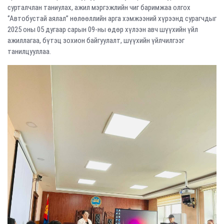
сурталчлан таниулах, ажил мэргэжлийн чиг баримжаа олгох
‘’Автобустай аялал’’ нөлөөллийн арга хэмжээний хүрээнд сурагчдыг
2025 оны 05 дугаар сарын 09-ны өдөр хүлээн авч шүүхийн үйл
ажиллагаа, бүтэц зохион байгуулалт, шүүхийн үйлчилгээг
танилцууллаа.