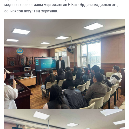
мэдээлэл лавлагааны мэргэжилтэн Н.Бат-Эрдэнэ мэдээлэл өгч,
сонирхсон асуултад хариулав.