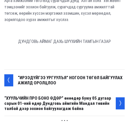
Арга хэмжээний төгсгөлд сурагчдын дунд “Алтан хонх” хөгжөөнт
тэмцээнийг зохион байгуулж, сурагчдад сургуулиа амжилттай
төгсөж, өөрийн хүссэн мэргэжил эзэмшин, хүсэл мөрөөдөл,
зорилгодоо хүрэх амжилтыг хүслээ.
ДУНДГОВЬ АЙМАГ ДАХЬ ШҮҮХИЙН ТАМГЫН ГАЗАР
“ИРЭЭДҮЙГЭЭ УРГУУЛЪЯ” НОГООН ТӨГӨЛ БАЙГУУЛАХ
АЖИЛД ОРОЛЦЛОО
“ХУУЛЬЧИЙН ПРО БОНО ӨДӨР” өнөөдөр буюу 05 дугаар
сарын 01-ний өдөр Дундговь аймгийн Мандал төвийн
талбай дээр зохион байгуулагдаж байна
. . .