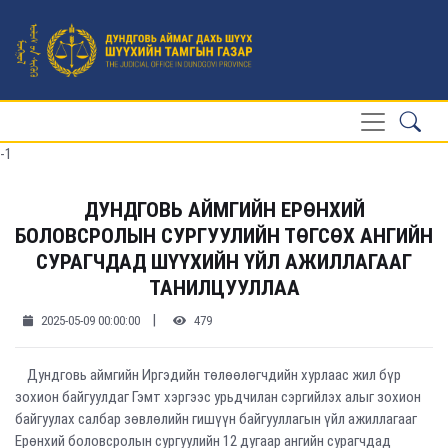
-1
ДУНДГОВЬ АЙМГИЙН ЕРӨНХИЙ
БОЛОВСРОЛЫН СУРГУУЛИЙН ТӨГСӨХ АНГИЙН
СУРАГЧДАД ШҮҮХИЙН ҮЙЛ АЖИЛЛАГААГ
ТАНИЛЦУУЛЛАА
|
2025-05-09 00:00:00
479
Дундговь аймгийн Иргэдийн төлөөлөгчдийн хурлаас жил бүр
зохион байгуулдаг Гэмт хэргээс урьдчилан сэргийлэх алыг зохион
байгуулах салбар зөвлөлийн гишүүн байгууллагын үйл ажиллагааг
Ерөнхий боловсролын сургуулийн 12 дугаар ангийн сурагчдад