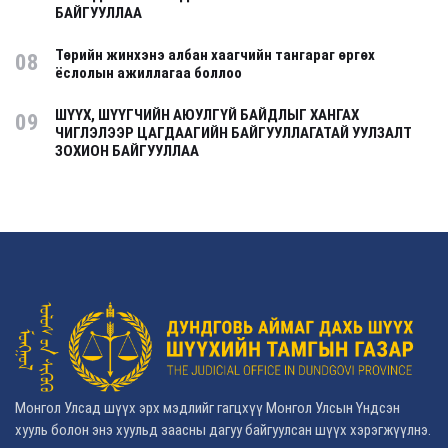
БАЙГУУЛЛАА
Төрийн жинхэнэ албан хаагчийн тангараг өргөх
08
ёслолын ажиллагаа боллоо
ШҮҮХ, ШҮҮГЧИЙН АЮУЛГҮЙ БАЙДЛЫГ ХАНГАХ
09
ЧИГЛЭЛЭЭР ЦАГДААГИЙН БАЙГУУЛЛАГАТАЙ УУЛЗАЛТ
ЗОХИОН БАЙГУУЛЛАА
Монгол Улсад шүүх эрх мэдлийг гагцхүү Монгол Улсын Үндсэн
хууль болон энэ хуульд заасны дагуу байгуулсан шүүх хэрэгжүүлнэ.