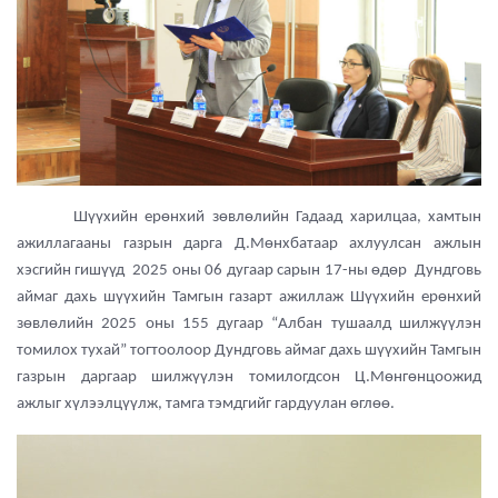
Шүүхийн ерөнхий зөвлөлийн Гадаад харилцаа, хамтын
ажиллагааны газрын дарга Д.Мөнхбатаар ахлуулсан ажлын
хэсгийн гишүүд 2025 оны 06 дугаар сарын 17-ны өдөр Дундговь
аймаг дахь шүүхийн Тамгын газарт ажиллаж Шүүхийн ерөнхий
зөвлөлийн 2025 оны 155 дугаар “Албан тушаалд шилжүүлэн
томилох тухай” тогтоолоор Дундговь аймаг дахь шүүхийн Тамгын
газрын даргаар шилжүүлэн томилогдсон Ц.Мөнгөнцоожид
ажлыг хүлээлцүүлж, тамга тэмдгийг гардуулан өглөө.