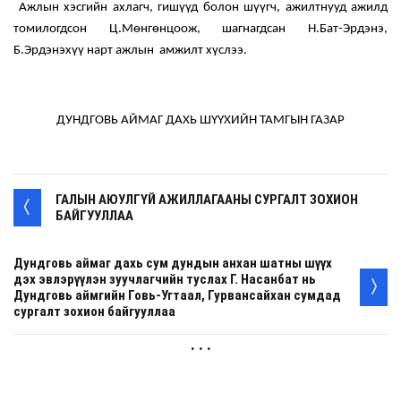
Ажлын хэсгийн ахлагч, гишүүд болон шүүгч, ажилтнууд ажилд
томилогдсон Ц.Мөнгөнцоож, шагнагдсан Н.Бат-Эрдэнэ,
Б.Эрдэнэхүү нарт ажлын амжилт хүслээ.
ДУНДГОВЬ АЙМАГ ДАХЬ ШҮҮХИЙН ТАМГЫН ГАЗАР
ГАЛЫН АЮУЛГҮЙ АЖИЛЛАГААНЫ СУРГАЛТ ЗОХИОН
БАЙГУУЛЛАА
Дундговь аймаг дахь сум дундын анхан шатны шүүх
дэх эвлэрүүлэн зуучлагчийн туслах Г. Насанбат нь
Дундговь аймгийн Говь-Угтаал, Гурвансайхан сумдад
сургалт зохион байгууллаа
. . .