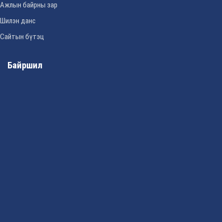
Ажлын байрны зар
Шилэн данс
Сайтын бүтэц
Байршил