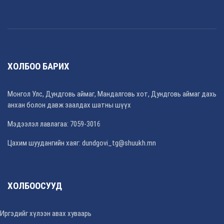
ХОЛБОО БАРИХ
Монгол Улс, Дундговь аймаг, Мандалговь хот, Дундговь аймаг дахь
анхан болон давж заалдах шатны шүүх
Мэдээлэл лавлагаа: 7059-3016
Цахим шуудангийн хаяг: dundgovi_tg@shuukh.mn
ХОЛБООСУУД
Иргэдийг хүлээн авах хуваарь