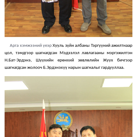
Арга хэмжээний үеэр
Хууль зүйн албаны Тэргүүний ажилтнаар
цол, тэмдгээр шагнагдсан Мэдээлэл лавлагааны мэргэжилтэн
Н.Бат-Эрдэнэ, Шүүхийн ерөнхий зөвлөлийн Жуух бичгээр
шагнагдсан жолооч Б.Эрдэнэхүү нарын шагналыг гардууллаа.