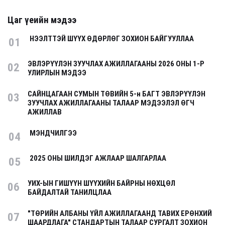
Цаг үеийн мэдээ
НЭЭЛТТЭЙ ШҮҮХ ӨДӨРЛӨГ ЗОХИОН БАЙГУУЛЛАА
01
ЭВЛЭРҮҮЛЭН ЗУУЧЛАХ АЖИЛЛАГААНЫ 2026 ОНЫ 1-Р
02
УЛИРЛЫН МЭДЭЭ
САЙНЦАГААН СУМЫН ТӨВИЙН 5-н БАГТ ЭВЛЭРҮҮЛЭН
03
ЗУУЧЛАХ АЖИЛЛАГААНЫ ТАЛААР МЭДЭЭЛЭЛ ӨГЧ
АЖИЛЛАВ
МЭНДЧИЛГЭЭ
04
2025 ОНЫ ШИЛДЭГ АЖЛААР ШАЛГАРЛАА
05
УИХ-ЫН ГИШҮҮН ШҮҮХИЙН БАЙРНЫ НӨХЦӨЛ
06
БАЙДАЛТАЙ ТАНИЛЦЛАА
"ТӨРИЙН АЛБАНЫ ҮЙЛ АЖИЛЛАГААНД ТАВИХ ЕРӨНХИЙ
07
ШААРДЛАГА" СТАНДАРТЫН ТАЛААР СУРГАЛТ ЗОХИОН