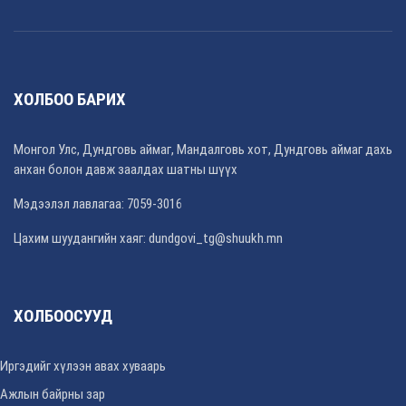
ХОЛБОО БАРИХ
Монгол Улс, Дундговь аймаг, Мандалговь хот, Дундговь аймаг дахь
анхан болон давж заалдах шатны шүүх
Мэдээлэл лавлагаа: 7059-3016
Цахим шуудангийн хаяг: dundgovi_tg@shuukh.mn
ХОЛБООСУУД
Иргэдийг хүлээн авах хуваарь
Ажлын байрны зар