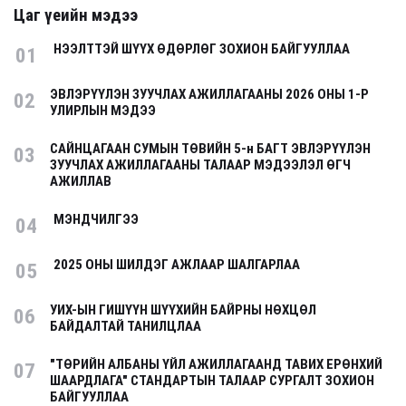
Цаг үеийн мэдээ
НЭЭЛТТЭЙ ШҮҮХ ӨДӨРЛӨГ ЗОХИОН БАЙГУУЛЛАА
01
ЭВЛЭРҮҮЛЭН ЗУУЧЛАХ АЖИЛЛАГААНЫ 2026 ОНЫ 1-Р
02
УЛИРЛЫН МЭДЭЭ
САЙНЦАГААН СУМЫН ТӨВИЙН 5-н БАГТ ЭВЛЭРҮҮЛЭН
03
ЗУУЧЛАХ АЖИЛЛАГААНЫ ТАЛААР МЭДЭЭЛЭЛ ӨГЧ
АЖИЛЛАВ
МЭНДЧИЛГЭЭ
04
2025 ОНЫ ШИЛДЭГ АЖЛААР ШАЛГАРЛАА
05
УИХ-ЫН ГИШҮҮН ШҮҮХИЙН БАЙРНЫ НӨХЦӨЛ
06
БАЙДАЛТАЙ ТАНИЛЦЛАА
"ТӨРИЙН АЛБАНЫ ҮЙЛ АЖИЛЛАГААНД ТАВИХ ЕРӨНХИЙ
07
ШААРДЛАГА" СТАНДАРТЫН ТАЛААР СУРГАЛТ ЗОХИОН
БАЙГУУЛЛАА