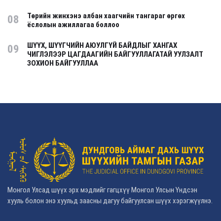
Төрийн жинхэнэ албан хаагчийн тангараг өргөх
08
ёслолын ажиллагаа боллоо
ШҮҮХ, ШҮҮГЧИЙН АЮУЛГҮЙ БАЙДЛЫГ ХАНГАХ
09
ЧИГЛЭЛЭЭР ЦАГДААГИЙН БАЙГУУЛЛАГАТАЙ УУЛЗАЛТ
ЗОХИОН БАЙГУУЛЛАА
Монгол Улсад шүүх эрх мэдлийг гагцхүү Монгол Улсын Үндсэн
хууль болон энэ хуульд заасны дагуу байгуулсан шүүх хэрэгжүүлнэ.