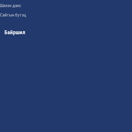
Шилэн данс
Сайтын бүтэц
Байршил