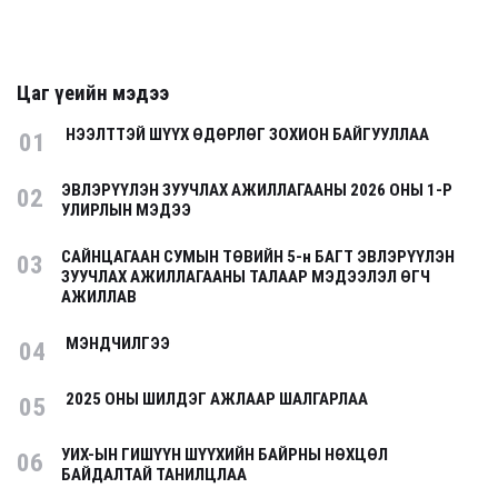
Цаг үеийн мэдээ
НЭЭЛТТЭЙ ШҮҮХ ӨДӨРЛӨГ ЗОХИОН БАЙГУУЛЛАА
01
ЭВЛЭРҮҮЛЭН ЗУУЧЛАХ АЖИЛЛАГААНЫ 2026 ОНЫ 1-Р
02
УЛИРЛЫН МЭДЭЭ
САЙНЦАГААН СУМЫН ТӨВИЙН 5-н БАГТ ЭВЛЭРҮҮЛЭН
03
ЗУУЧЛАХ АЖИЛЛАГААНЫ ТАЛААР МЭДЭЭЛЭЛ ӨГЧ
АЖИЛЛАВ
МЭНДЧИЛГЭЭ
04
2025 ОНЫ ШИЛДЭГ АЖЛААР ШАЛГАРЛАА
05
УИХ-ЫН ГИШҮҮН ШҮҮХИЙН БАЙРНЫ НӨХЦӨЛ
06
БАЙДАЛТАЙ ТАНИЛЦЛАА