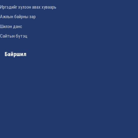
Иргэдийг хүлээн авах хуваарь
Ажлын байрны зар
Шилэн данс
Сайтын бүтэц
Байршил