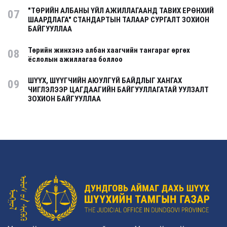
"ТӨРИЙН АЛБАНЫ ҮЙЛ АЖИЛЛАГААНД ТАВИХ ЕРӨНХИЙ
07
ШААРДЛАГА" СТАНДАРТЫН ТАЛААР СУРГАЛТ ЗОХИОН
БАЙГУУЛЛАА
Төрийн жинхэнэ албан хаагчийн тангараг өргөх
08
ёслолын ажиллагаа боллоо
ШҮҮХ, ШҮҮГЧИЙН АЮУЛГҮЙ БАЙДЛЫГ ХАНГАХ
09
ЧИГЛЭЛЭЭР ЦАГДААГИЙН БАЙГУУЛЛАГАТАЙ УУЛЗАЛТ
ЗОХИОН БАЙГУУЛЛАА