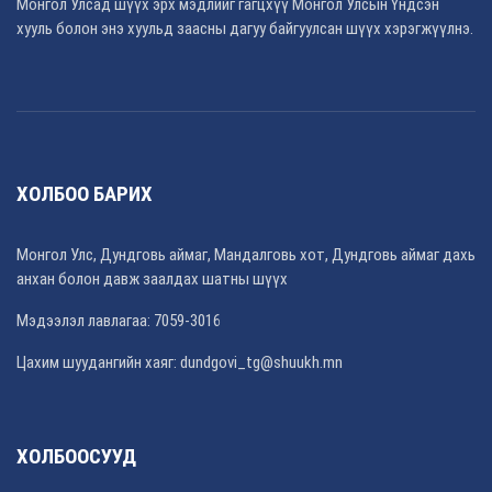
Монгол Улсад шүүх эрх мэдлийг гагцхүү Монгол Улсын Үндсэн
хууль болон энэ хуульд заасны дагуу байгуулсан шүүх хэрэгжүүлнэ.
ХОЛБОО БАРИХ
Монгол Улс, Дундговь аймаг, Мандалговь хот, Дундговь аймаг дахь
анхан болон давж заалдах шатны шүүх
Мэдээлэл лавлагаа: 7059-3016
Цахим шуудангийн хаяг: dundgovi_tg@shuukh.mn
ХОЛБООСУУД