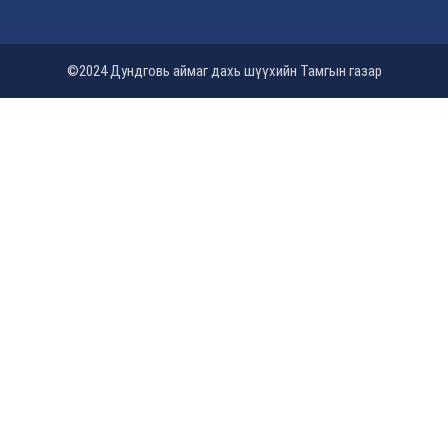
©2024 Дундговь аймаг дахь шүүхийн Тамгын газар