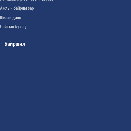
Ажлын байрны зар
Шилэн данс
Сайтын бүтэц
Байршил