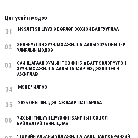
Цаг үеийн мэдээ
НЭЭЛТТЭЙ ШҮҮХ ӨДӨРЛӨГ ЗОХИОН БАЙГУУЛЛАА
01
ЭВЛЭРҮҮЛЭН ЗУУЧЛАХ АЖИЛЛАГААНЫ 2026 ОНЫ 1-Р
02
УЛИРЛЫН МЭДЭЭ
САЙНЦАГААН СУМЫН ТӨВИЙН 5-н БАГТ ЭВЛЭРҮҮЛЭН
03
ЗУУЧЛАХ АЖИЛЛАГААНЫ ТАЛААР МЭДЭЭЛЭЛ ӨГЧ
АЖИЛЛАВ
МЭНДЧИЛГЭЭ
04
2025 ОНЫ ШИЛДЭГ АЖЛААР ШАЛГАРЛАА
05
УИХ-ЫН ГИШҮҮН ШҮҮХИЙН БАЙРНЫ НӨХЦӨЛ
06
БАЙДАЛТАЙ ТАНИЛЦЛАА
"ТӨРИЙН АЛБАНЫ ҮЙЛ АЖИЛЛАГААНД ТАВИХ ЕРӨНХИЙ