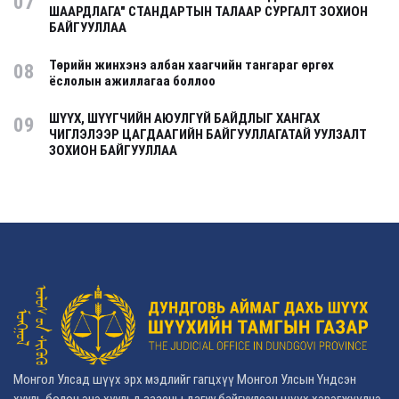
07
ШААРДЛАГА" СТАНДАРТЫН ТАЛААР СУРГАЛТ ЗОХИОН
БАЙГУУЛЛАА
Төрийн жинхэнэ албан хаагчийн тангараг өргөх
08
ёслолын ажиллагаа боллоо
ШҮҮХ, ШҮҮГЧИЙН АЮУЛГҮЙ БАЙДЛЫГ ХАНГАХ
09
ЧИГЛЭЛЭЭР ЦАГДААГИЙН БАЙГУУЛЛАГАТАЙ УУЛЗАЛТ
ЗОХИОН БАЙГУУЛЛАА
Монгол Улсад шүүх эрх мэдлийг гагцхүү Монгол Улсын Үндсэн
хууль болон энэ хуульд заасны дагуу байгуулсан шүүх хэрэгжүүлнэ.