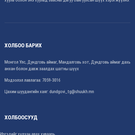
ХОЛБОО БАРИХ
Монгол Улс, Дундговь аймаг, Мандалговь хот, Дундговь аймаг дахь
анхан болон давж заалдах шатны шүүх
Мэдээлэл лавлагаа: 7059-3016
Цахим шуудангийн хаяг: dundgovi_tg@shuukh.mn
ХОЛБООСУУД
Иргэдийг хүлээн авах хуваарь