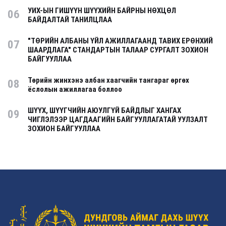
УИХ-ЫН ГИШҮҮН ШҮҮХИЙН БАЙРНЫ НӨХЦӨЛ
06
БАЙДАЛТАЙ ТАНИЛЦЛАА
"ТӨРИЙН АЛБАНЫ ҮЙЛ АЖИЛЛАГААНД ТАВИХ ЕРӨНХИЙ
07
ШААРДЛАГА" СТАНДАРТЫН ТАЛААР СУРГАЛТ ЗОХИОН
БАЙГУУЛЛАА
Төрийн жинхэнэ албан хаагчийн тангараг өргөх
08
ёслолын ажиллагаа боллоо
ШҮҮХ, ШҮҮГЧИЙН АЮУЛГҮЙ БАЙДЛЫГ ХАНГАХ
09
ЧИГЛЭЛЭЭР ЦАГДААГИЙН БАЙГУУЛЛАГАТАЙ УУЛЗАЛТ
ЗОХИОН БАЙГУУЛЛАА