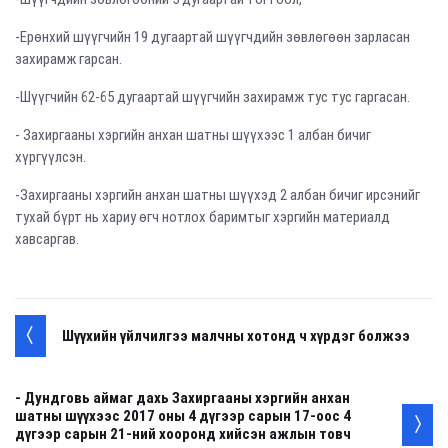
-Ерөнхий шүүгчийн 19 дугаартай шүүгчдийн зөвлөгөөн зарласан
захирамж гарсан.
-Шүүгчийн 62-65 дугаартай шүүгчийн захирамж тус тус гаргасан.
- Захиргааны хэргийн анхан шатны шүүхээс 1 албан бичиг
хүргүүлсэн.
-Захиргааны хэргийн анхан шатны шүүхэд 2 албан бичиг ирсэнийг
тухай бүрт нь хариу өгч нотлох баримтыг хэргийн материалд
хавсаргав.
Шүүхийн үйлчилгээ малчны хотонд ч хүрдэг болжээ
- Дундговь аймаг дахь Захиргааны хэргийн анхан
шатны шүүхээс 2017 оны 4 дүгээр сарын 17-оос 4
дүгээр сарын 21-ний хооронд хийсэн ажлын товч