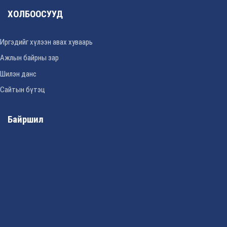
ХОЛБООСУУД
Иргэдийг хүлээн авах хуваарь
Ажлын байрны зар
Шилэн данс
Сайтын бүтэц
Байршил