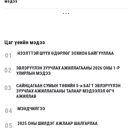
мэдээ
. . .
Цаг үеийн мэдээ
НЭЭЛТТЭЙ ШҮҮХ ӨДӨРЛӨГ ЗОХИОН БАЙГУУЛЛАА
01
ЭВЛЭРҮҮЛЭН ЗУУЧЛАХ АЖИЛЛАГААНЫ 2026 ОНЫ 1-Р
02
УЛИРЛЫН МЭДЭЭ
САЙНЦАГААН СУМЫН ТӨВИЙН 5-н БАГТ ЭВЛЭРҮҮЛЭН
03
ЗУУЧЛАХ АЖИЛЛАГААНЫ ТАЛААР МЭДЭЭЛЭЛ ӨГЧ
АЖИЛЛАВ
МЭНДЧИЛГЭЭ
04
2025 ОНЫ ШИЛДЭГ АЖЛААР ШАЛГАРЛАА
05