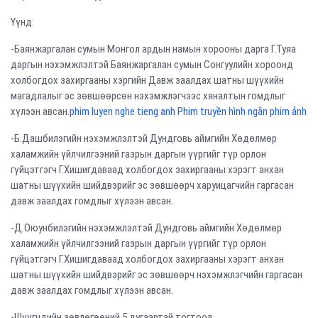
Үүнд:
-Баянжаргалан сумын Монгол ардын намын хорооны дарга Г.Туяа
даргын нэхэмжлэлтэй Баянжаргалан сумын Сонгуулийн хороонд
холбогдох захиргааны хэргийн Давж заалдах шатны шүүхийн
магадлалыг эс зөвшөөрсөн нэхэмжлэгчээс хяналтын гомдлыг
хүлээн авсан.
phim luyen nghe tieng anh Phim truyền hình ngắn phim ảnh
-Б.Дашбилэгийн нэхэмжлэлтэй Дундговь аймгийн Хөдөлмөр
халамжийн үйлчилгээний газрын даргын үүргийг түр орлон
гүйцэтгэгч Г.Хишигдаваад холбогдох захиргааны хэрэгт анхан
шатны шүүхийн шийдвэрийг эс зөвшөөрч харуицагчийн гаргасан
давж заалдах гомдлыг хүлээн авсан.
-Д.Оюунбилэгийн нэхэмжлэлтэй Дундговь аймгийн Хөдөлмөр
халамжийн үйлчилгээний газрын даргын үүргийг түр орлон
гүйцэтгэгч Г.Хишигдаваад холбогдох захиргааны хэрэгт анхан
шатны шүүхийн шийдвэрийг эс зөвшөөрч нэхэмжлэгчийн гаргасан
давж заалдах гомдлыг хүлээн авсан.
-Шүүгчдийн зөвлөгөөний 5 дугаартай тогтоол,