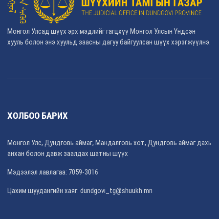
Монгол Улсад шүүх эрх мэдлийг гагцхүү Монгол Улсын Үндсэн
хууль болон энэ хуульд заасны дагуу байгуулсан шүүх хэрэгжүүлнэ.
ХОЛБОО БАРИХ
Монгол Улс, Дундговь аймаг, Мандалговь хот, Дундговь аймаг дахь
анхан болон давж заалдах шатны шүүх
Мэдээлэл лавлагаа: 7059-3016
Цахим шуудангийн хаяг: dundgovi_tg@shuukh.mn