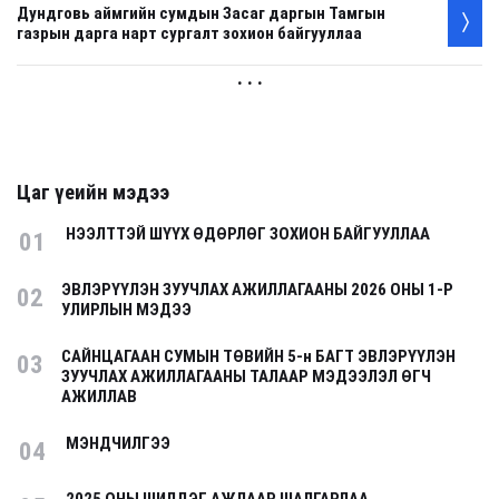
Дундговь аймгийн сумдын Засаг даргын Тамгын
газрын дарга нарт сургалт зохион байгууллаа
. . .
Цаг үеийн мэдээ
НЭЭЛТТЭЙ ШҮҮХ ӨДӨРЛӨГ ЗОХИОН БАЙГУУЛЛАА
01
ЭВЛЭРҮҮЛЭН ЗУУЧЛАХ АЖИЛЛАГААНЫ 2026 ОНЫ 1-Р
02
УЛИРЛЫН МЭДЭЭ
САЙНЦАГААН СУМЫН ТӨВИЙН 5-н БАГТ ЭВЛЭРҮҮЛЭН
03
ЗУУЧЛАХ АЖИЛЛАГААНЫ ТАЛААР МЭДЭЭЛЭЛ ӨГЧ
АЖИЛЛАВ
МЭНДЧИЛГЭЭ
04