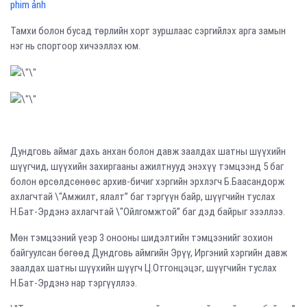
phim ảnh
Тамхи болон бусад төрлийн хорт зуршлаас сэргийлэх арга замын
нэг нь спортоор хичээллэх юм.
Дундговь аймаг дахь анхан болон давж заалдах шатны шүүхийн
шүүгчид, шүүхийн захиргааны ажилтнууд энэхүү тэмцээнд 5 баг
болон өрсөлдсөнөөс архив-бичиг хэргийн эрхлэгч Б.Баасандорж
ахлагчтай \"Амжилт, ялалт” баг тэргүүн байр, шүүгчийн туслах
Н.Бат-Эрдэнэ ахлагчтай \"Ойлгомжтой” баг дэд байрыг эзэллээ.
Мөн тэмцээний үеэр 3 онооны шидэлтийн тэмцээнийг зохион
байгуулсан бөгөөд Дундговь аймгийн Эрүү, Иргэний хэргийн давж
заалдах шатны шүүхийн шүүгч Ц.Отгонцэцэг, шүүгчийн туслах
Н.Бат-Эрдэнэ нар тэргүүллээ.