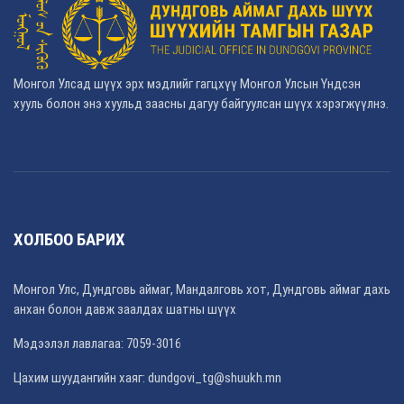
Монгол Улсад шүүх эрх мэдлийг гагцхүү Монгол Улсын Үндсэн
хууль болон энэ хуульд заасны дагуу байгуулсан шүүх хэрэгжүүлнэ.
ХОЛБОО БАРИХ
Монгол Улс, Дундговь аймаг, Мандалговь хот, Дундговь аймаг дахь
анхан болон давж заалдах шатны шүүх
Мэдээлэл лавлагаа: 7059-3016
Цахим шуудангийн хаяг: dundgovi_tg@shuukh.mn