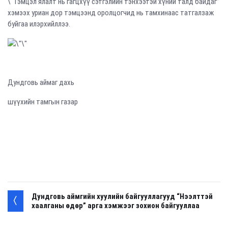
\"Тэмцэл ялалт нь гагцхүү сэтгэлийн тэнхээтэй хүний талд байдаг”
хэмээх уриан дор тэмцээнд оролцогчид нь тамхинаас татгалзаж
буйгаа илэрхийллээ.
Дундговь аймаг дахь
шүүхийн тамгын газар
Дундговь аймгийн хуулийн байгууллагууд “Нээлттэй
хаалганы өдөр” арга хэмжээг зохион байгууллаа