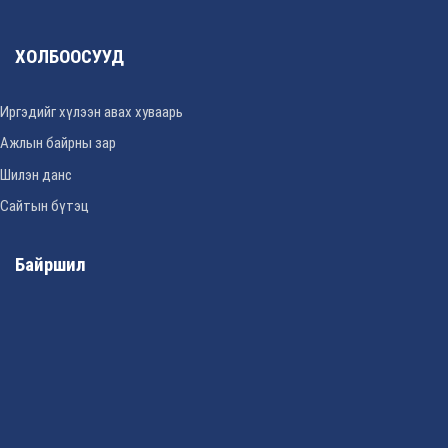
ХОЛБООСУУД
Иргэдийг хүлээн авах хуваарь
Ажлын байрны зар
Шилэн данс
Сайтын бүтэц
Байршил