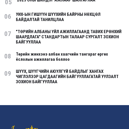
2025 ОНЫ ШИЛДЭГ АЖЛААР ШАЛГАРЛАА
05
УИХ-ЫН ГИШҮҮН ШҮҮХИЙН БАЙРНЫ НӨХЦӨЛ
06
БАЙДАЛТАЙ ТАНИЛЦЛАА
"ТӨРИЙН АЛБАНЫ ҮЙЛ АЖИЛЛАГААНД ТАВИХ ЕРӨНХИЙ
07
ШААРДЛАГА" СТАНДАРТЫН ТАЛААР СУРГАЛТ ЗОХИОН
БАЙГУУЛЛАА
Төрийн жинхэнэ албан хаагчийн тангараг өргөх
08
ёслолын ажиллагаа боллоо
ШҮҮХ, ШҮҮГЧИЙН АЮУЛГҮЙ БАЙДЛЫГ ХАНГАХ
09
ЧИГЛЭЛЭЭР ЦАГДААГИЙН БАЙГУУЛЛАГАТАЙ УУЛЗАЛТ
ЗОХИОН БАЙГУУЛЛАА