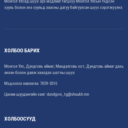
Монгол Улсад шүүх эрх мэдлийг гагцхүү Монгол Улсын Үндсэн
хууль болон энэ хуульд заасны дагуу байгуулсан шүүх хэрэгжүүлнэ.
ХОЛБОО БАРИХ
Монгол Улс, Дундговь аймаг, Мандалговь хот, Дундговь аймаг дахь
анхан болон давж заалдах шатны шүүх
Мэдээлэл лавлагаа: 7059-3016
Цахим шуудангийн хаяг: dundgovi_tg@shuukh.mn
ХОЛБООСУУД