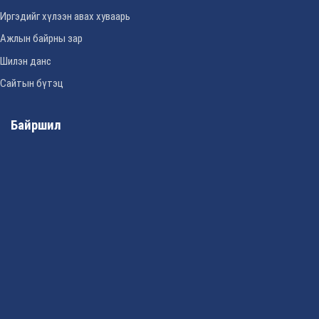
Иргэдийг хүлээн авах хуваарь
Ажлын байрны зар
Шилэн данс
Сайтын бүтэц
Байршил