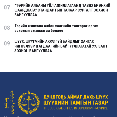
"ТӨРИЙН АЛБАНЫ ҮЙЛ АЖИЛЛАГААНД ТАВИХ ЕРӨНХИЙ
07
ШААРДЛАГА" СТАНДАРТЫН ТАЛААР СУРГАЛТ ЗОХИОН
БАЙГУУЛЛАА
Төрийн жинхэнэ албан хаагчийн тангараг өргөх
08
ёслолын ажиллагаа боллоо
ШҮҮХ, ШҮҮГЧИЙН АЮУЛГҮЙ БАЙДЛЫГ ХАНГАХ
09
ЧИГЛЭЛЭЭР ЦАГДААГИЙН БАЙГУУЛЛАГАТАЙ УУЛЗАЛТ
ЗОХИОН БАЙГУУЛЛАА