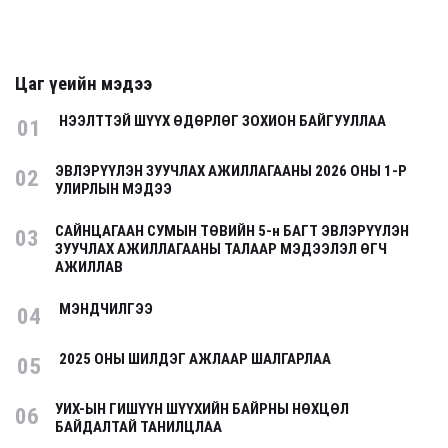
Цаг үеийн мэдээ
НЭЭЛТТЭЙ ШҮҮХ ӨДӨРЛӨГ ЗОХИОН БАЙГУУЛЛАА
01
ЭВЛЭРҮҮЛЭН ЗУУЧЛАХ АЖИЛЛАГААНЫ 2026 ОНЫ 1-Р
02
УЛИРЛЫН МЭДЭЭ
САЙНЦАГААН СУМЫН ТӨВИЙН 5-н БАГТ ЭВЛЭРҮҮЛЭН
03
ЗУУЧЛАХ АЖИЛЛАГААНЫ ТАЛААР МЭДЭЭЛЭЛ ӨГЧ
АЖИЛЛАВ
МЭНДЧИЛГЭЭ
04
2025 ОНЫ ШИЛДЭГ АЖЛААР ШАЛГАРЛАА
05
УИХ-ЫН ГИШҮҮН ШҮҮХИЙН БАЙРНЫ НӨХЦӨЛ
06
БАЙДАЛТАЙ ТАНИЛЦЛАА