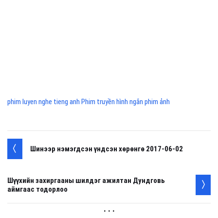
phim luyen nghe tieng anh Phim truyền hình ngắn phim ảnh
Шинээр нэмэгдсэн үндсэн хөрөнгө 2017-06-02
Шүүхийн захиргааны шилдэг ажилтан Дундговь
аймгаас тодорлоо
. . .