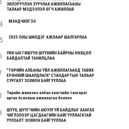
3
ЭВЛЭРҮҮЛЭН ЗУУЧЛАХ АЖИЛЛАГААНЫ
ТАЛААР МЭДЭЭЛЭЛ ӨГЧ АЖИЛЛАВ
МЭНДЧИЛГЭЭ
4
2025 ОНЫ ШИЛДЭГ АЖЛААР ШАЛГАРЛАА
5
УИХ-ЫН ГИШҮҮН ШҮҮХИЙН БАЙРНЫ НӨХЦӨЛ
6
БАЙДАЛТАЙ ТАНИЛЦЛАА
"ТӨРИЙН АЛБАНЫ ҮЙЛ АЖИЛЛАГААНД ТАВИХ
7
ЕРӨНХИЙ ШААРДЛАГА" СТАНДАРТЫН ТАЛААР
СУРГАЛТ ЗОХИОН БАЙГУУЛЛАА
Төрийн жинхэнэ албан хаагчийн тангараг
8
өргөх ёслолын ажиллагаа боллоо
ШҮҮХ, ШҮҮГЧИЙН АЮУЛГҮЙ БАЙДЛЫГ ХАНГАХ
9
ЧИГЛЭЛЭЭР ЦАГДААГИЙН БАЙГУУЛЛАГАТАЙ
УУЛЗАЛТ ЗОХИОН БАЙГУУЛЛАА