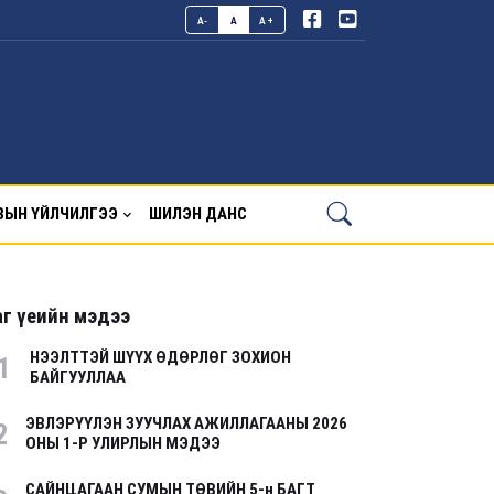
A-
A
A+
ВЫН ҮЙЛЧИЛГЭЭ
ШИЛЭН ДАНС
г үеийн мэдээ
НЭЭЛТТЭЙ ШҮҮХ ӨДӨРЛӨГ ЗОХИОН
1
БАЙГУУЛЛАА
ЭВЛЭРҮҮЛЭН ЗУУЧЛАХ АЖИЛЛАГААНЫ 2026
2
ОНЫ 1-Р УЛИРЛЫН МЭДЭЭ
САЙНЦАГААН СУМЫН ТӨВИЙН 5-н БАГТ