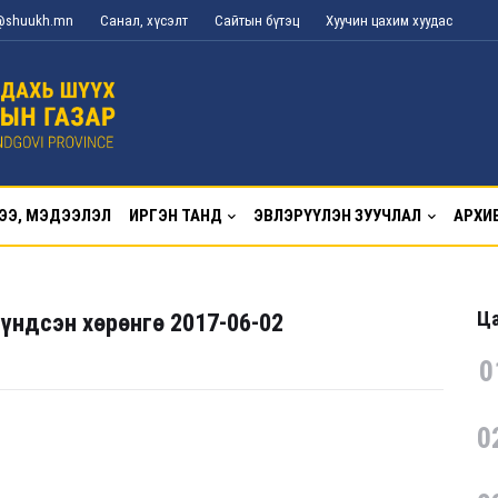
g@shuukh.mn
Санал, хүсэлт
Сайтын бүтэц
Хуучин цахим хуудас
ЭЭ, МЭДЭЭЛЭЛ
ИРГЭН ТАНД
ЭВЛЭРҮҮЛЭН ЗУУЧЛАЛ
АРХИ
Ца
үндсэн хөрөнгө 2017-06-02
0
0