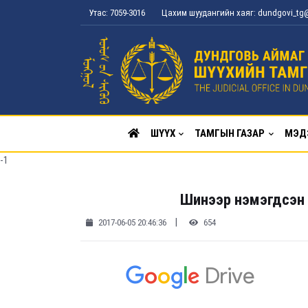
Утас: 7059-3016
Цахим шуудангийн хаяг: dundgovi_t
ШҮҮХ
ТАМГЫН ГАЗАР
МЭД
-1
Шинээр нэмэгдсэн 
|
2017-06-05 20:46:36
654