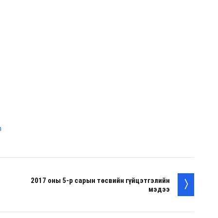
h
2017 оны 5-р сарын төсвийн гүйцэтгэлийн
мэдээ
. . .