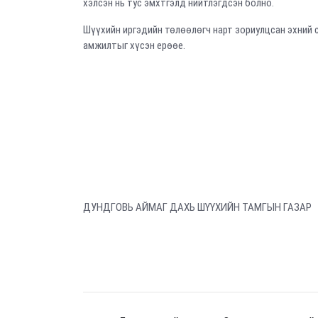
хэлсэн нь тус эмхтгэлд нийтлэгдсэн болно.
Шүүхийн иргэдийн төлөөлөгч нарт зориулцсан эхний 
амжилтыг хүсэн ерөөе.
ДУНДГОВЬ АЙМАГ ДАХЬ ШҮҮХИЙН ТАМГЫН ГАЗАР