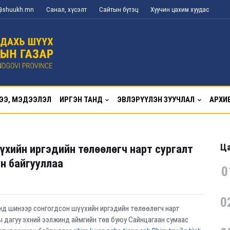
g@shuukh.mn
Санал, хүсэлт
Сайтын бүтэц
Хуучин цахим хуудас
ЭЭ, МЭДЭЭЛЭЛ
ИРГЭН ТАНД
ЭВЛЭРҮҮЛЭН ЗУУЧЛАЛ
АРХИ
Ца
үхийн иргэдийн төлөөлөгч нарт сургалт
н байгууллаа
0
0
нд шинээр сонгогдсон шүүхийн иргэдийн төлөөлөгч нарт
ы дагуу эхний ээлжинд аймгийн төв буюу Сайнцагаан сумаас