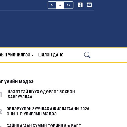
A-
A
A+
ВЫН ҮЙЛЧИЛГЭЭ
ШИЛЭН ДАНС
г үеийн мэдээ
НЭЭЛТТЭЙ ШҮҮХ ӨДӨРЛӨГ ЗОХИОН
1
БАЙГУУЛЛАА
ЭВЛЭРҮҮЛЭН ЗУУЧЛАХ АЖИЛЛАГААНЫ 2026
2
ОНЫ 1-Р УЛИРЛЫН МЭДЭЭ
САЙНЦАГААН СУМЫН ТӨВИЙН 5-н БАГТ