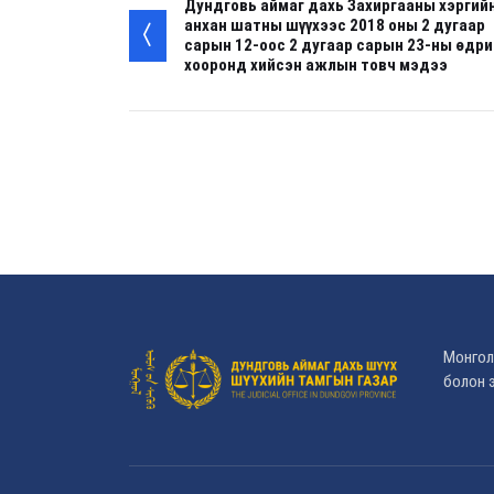
Дундговь аймаг дахь Захиргааны хэргий
анхан шатны шүүхээс 2018 оны 2 дугаар
сарын 12-оос 2 дугаар сарын 23-ны өдр
хооронд хийсэн ажлын товч мэдээ
Монгол
болон э