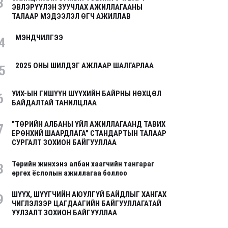
3
ЭВЛЭРҮҮЛЭН ЗУУЧЛАХ АЖИЛЛАГААНЫ
ТАЛААР МЭДЭЭЛЭЛ ӨГЧ АЖИЛЛАВ
МЭНДЧИЛГЭЭ
4
2025 ОНЫ ШИЛДЭГ АЖЛААР ШАЛГАРЛАА
5
УИХ-ЫН ГИШҮҮН ШҮҮХИЙН БАЙРНЫ НӨХЦӨЛ
6
БАЙДАЛТАЙ ТАНИЛЦЛАА
"ТӨРИЙН АЛБАНЫ ҮЙЛ АЖИЛЛАГААНД ТАВИХ
7
ЕРӨНХИЙ ШААРДЛАГА" СТАНДАРТЫН ТАЛААР
СУРГАЛТ ЗОХИОН БАЙГУУЛЛАА
Төрийн жинхэнэ албан хаагчийн тангараг
8
өргөх ёслолын ажиллагаа боллоо
ШҮҮХ, ШҮҮГЧИЙН АЮУЛГҮЙ БАЙДЛЫГ ХАНГАХ
9
ЧИГЛЭЛЭЭР ЦАГДААГИЙН БАЙГУУЛЛАГАТАЙ
УУЛЗАЛТ ЗОХИОН БАЙГУУЛЛАА