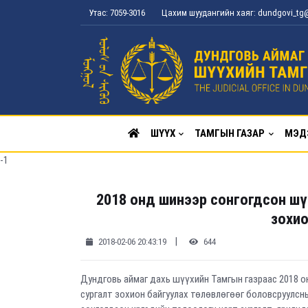
Утас: 7059-3016
Цахим шуудангийн хаяг: dundgovi_t
ШҮҮХ
ТАМГЫН ГАЗАР
МЭД
-1
2018 онд шинээр сонгогдсон шү
зохио
|
2018-02-06 20:43:19
644
Дундговь аймаг дахь шүүхийн Тамгын газраас 2018 о
сургалт зохион байгуулах төлөвлөгөөг боловсруулсн