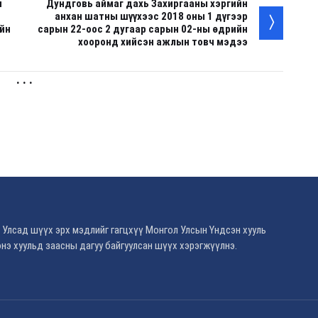
н
Дундговь аймаг дахь Захиргааны хэргийн
анхан шатны шүүхээс 2018 оны 1 дүгээр
ийн
сарын 22-оос 2 дугаар сарын 02-ны өдрийн
хооронд хийсэн ажлын товч мэдээ
. . .
 Улсад шүүх эрх мэдлийг гагцхүү Монгол Улсын Үндсэн хууль
нэ хуульд заасны дагуу байгуулсан шүүх хэрэгжүүлнэ.