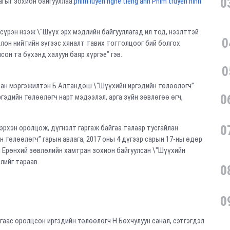
0
агыг зохион байгууллаа.
phim luyen nghe tieng anh Phim truyền hình
сүрэн нээж \"Шүүх эрх мэдлийн байгууллагад ил тод, нээлттэй
0
лон нийтийн зүгээс хяналт тавих тогтолцоог бий болгох
н та бүхэнд халуун баяр хүргэе” гэв.
0
сан мэргэжилтэн Б.Алтандөш \"Шүүхийн иргэдийн төлөөлөгч”
0
эдийн төлөөлөгч нарт мэдээлэл, арга зүйн зөвлөгөө өгч,
0
рхэн оролцож, дүгнэлт гаргаж байгаа талаар тусгайлан
н төлөөлөгч” гарын авлага, 2017 оны 4 дүгээр сарын 17-ны өдөр
 Ерөнхий зөвлөлийн хамтран зохион байгуулсан \"Шүүхийн
лийг тараав.
0
0
ас оролцсон иргэдийн төлөөлөгч Н.Бөхчулуун санал, сэтгэгдэл