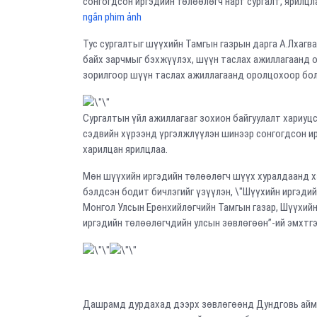
сонгогдсон иргэдийн төлөөлөгч нарт сургалт, ярилцл
ngắn phim ảnh
Тус сургалтыг шүүхийн Тамгын газрын дарга А.Лхагва
байх зарчмыг бэхжүүлэх, шүүн таслах ажиллагаанд о
зорилгоор шүүн таслах ажиллагаанд оролцохоор болсо
Сургалтын үйл ажиллагааг зохион байгуулалт хариуц
сэдвийн хүрээнд үргэлжлүүлэн шинээр сонгогдсон ирг
харилцан ярилцлаа.
Мөн шүүхийн иргэдийн төлөөлөгч шүүх хуралдаанд хэ
бэлдсэн бодит бичлэгийг үзүүлэн, \"Шүүхийн иргэдий
Монгол Улсын Ерөнхийлөгчийн Тамгын газар, Шүүхийн
иргэдийн төлөөлөгчдийн улсын зөвлөгөөн”-ий эмхтгэ
Дашрамд дурдахад дээрх зөвлөгөөнд Дундговь аймга