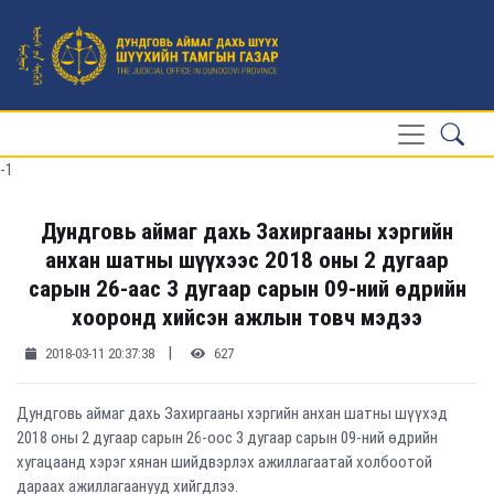
-1
Дундговь аймаг дахь Захиргааны хэргийн
анхан шатны шүүхээс 2018 оны 2 дугаар
сарын 26-аас 3 дугаар сарын 09-ний өдрийн
хооронд хийсэн ажлын товч мэдээ
|
2018-03-11 20:37:38
627
Дундговь аймаг дахь Захиргааны хэргийн анхан шатны шүүхэд
2018 оны 2 дугаар сарын 26-оос 3 дугаар сарын 09-ний өдрийн
хугацаанд хэрэг хянан шийдвэрлэх ажиллагаатай холбоотой
дараах ажиллагаанууд хийгдлээ.