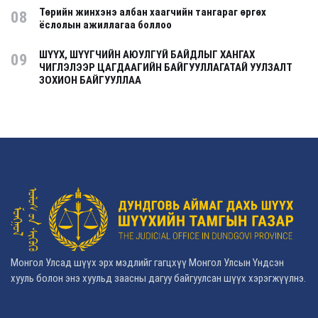
Төрийн жинхэнэ албан хаагчийн тангараг өргөх
08
ёслолын ажиллагаа боллоо
ШҮҮХ, ШҮҮГЧИЙН АЮУЛГҮЙ БАЙДЛЫГ ХАНГАХ
09
ЧИГЛЭЛЭЭР ЦАГДААГИЙН БАЙГУУЛЛАГАТАЙ УУЛЗАЛТ
ЗОХИОН БАЙГУУЛЛАА
Монгол Улсад шүүх эрх мэдлийг гагцхүү Монгол Улсын Үндсэн
хууль болон энэ хуульд заасны дагуу байгуулсан шүүх хэрэгжүүлнэ.