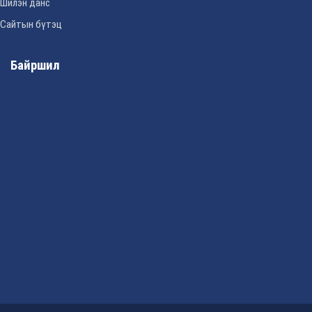
Шилэн данс
Сайтын бүтэц
Байршил