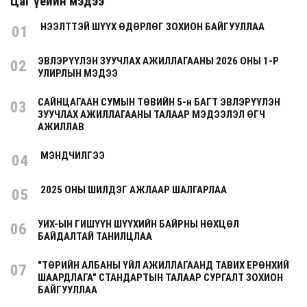
Цаг үеийн мэдээ
НЭЭЛТТЭЙ ШҮҮХ ӨДӨРЛӨГ ЗОХИОН БАЙГУУЛЛАА
01
ЭВЛЭРҮҮЛЭН ЗУУЧЛАХ АЖИЛЛАГААНЫ 2026 ОНЫ 1-Р
02
УЛИРЛЫН МЭДЭЭ
САЙНЦАГААН СУМЫН ТӨВИЙН 5-н БАГТ ЭВЛЭРҮҮЛЭН
03
ЗУУЧЛАХ АЖИЛЛАГААНЫ ТАЛААР МЭДЭЭЛЭЛ ӨГЧ
АЖИЛЛАВ
МЭНДЧИЛГЭЭ
04
2025 ОНЫ ШИЛДЭГ АЖЛААР ШАЛГАРЛАА
05
УИХ-ЫН ГИШҮҮН ШҮҮХИЙН БАЙРНЫ НӨХЦӨЛ
06
БАЙДАЛТАЙ ТАНИЛЦЛАА
"ТӨРИЙН АЛБАНЫ ҮЙЛ АЖИЛЛАГААНД ТАВИХ ЕРӨНХИЙ
07
ШААРДЛАГА" СТАНДАРТЫН ТАЛААР СУРГАЛТ ЗОХИОН
БАЙГУУЛЛАА