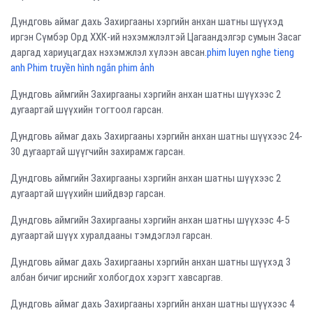
Дундговь аймаг дахь Захиргааны хэргийн анхан шатны шүүхэд
иргэн Сүмбэр Орд ХХК-ий нэхэмжлэлтэй Цагаандэлгэр сумын Засаг
даргад хариуцагдах нэхэмжлэл хүлээн авсан.
phim luyen nghe tieng
anh Phim truyền hình ngắn phim ảnh
Дундговь аймгийн Захиргааны хэргийн анхан шатны шүүхээс 2
дугаартай шүүхийн тогтоол гарсан.
Дундговь аймаг дахь Захиргааны хэргийн анхан шатны шүүхээс 24-
30 дугаартай шүүгчийн захирамж гарсан.
Дундговь аймгийн Захиргааны хэргийн анхан шатны шүүхээс 2
дугаартай шүүхийн шийдвэр гарсан.
Дундговь аймгийн Захиргааны хэргийн анхан шатны шүүхээс 4-5
дугаартай шүүх хуралдааны тэмдэглэл гарсан.
Дундговь аймаг дахь Захиргааны хэргийн анхан шатны шүүхэд 3
албан бичиг ирснийг холбогдох хэрэгт хавсаргав.
Дундговь аймаг дахь Захиргааны хэргийн анхан шатны шүүхээс 4