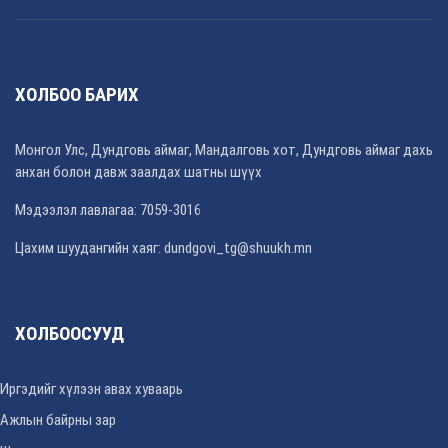
ХОЛБОО БАРИХ
Монгол Улс, Дундговь аймаг, Мандалговь хот, Дундговь аймаг дахь
анхан болон давж заалдах шатны шүүх
Мэдээлэл лавлагаа: 7059-3016
Цахим шуудангийн хаяг: dundgovi_tg@shuukh.mn
ХОЛБООСУУД
Иргэдийг хүлээн авах хуваарь
Ажлын байрны зар