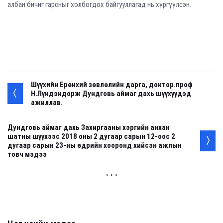
албан бичиг гарсныг холбогдох байгууллагад нь хүргүүлсэн.
Шүүхийн Ерөнхий зөвлөлийн дарга, доктор.проф
Н.Лүндэндорж Дундговь аймаг дахь шүүхүүдэд
ажиллав.
Дундговь аймаг дахь Захиргааны хэргийн анхан
шатны шүүхээс 2018 оны 2 дугаар сарын 12-оос 2
дугаар сарын 23-ны өдрийн хооронд хийсэн ажлын
товч мэдээ
. . .