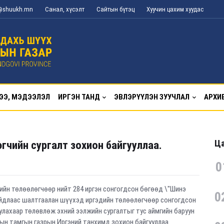
g@shuukh.mn
Санал, хүсэлт
Сайтын бүтэц
Хуучин цахим хуудас
ЭЭ, МЭДЭЭЛЭЛ
ИРГЭН ТАНД
ЭВЛЭРҮҮЛЭН ЗУУЧЛАЛ
АРХИ
Ца
гчийн сургалт зохион байгууллаа.
0
ийн төлөөлөгчөөр нийт 284 иргэн сонгогдсон бөгөөд \"Шинэ
0
айдлаас шалтгаалан шүүхэд иргэдийн төлөөлөгчөөр сонгогдсон
улахаар төлөвлөж эхний ээлжийн сургалтыг тус аймгийн баруун
ын тамгын газрын Иргэний танхимд зохион байгууллаа.