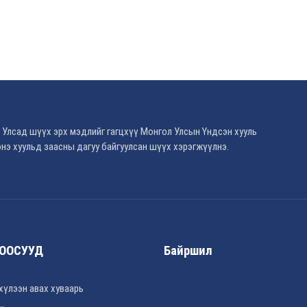
 Улсад шүүх эрх мэдлийг гагцхүү Монгол Улсын Үндсэн хууль
нэ хуульд заасны дагуу байгуулсан шүүх хэрэгжүүлнэ.
ООСУУД
Байршил
хүлээн авах хуваарь