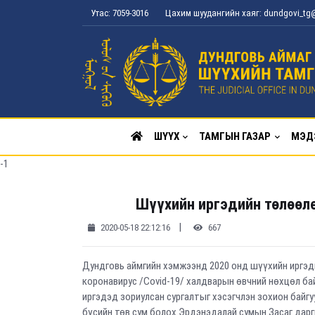
Утас: 7059-3016
Цахим шуудангийн хаяг: dundgovi_t
ШҮҮХ
ТАМГЫН ГАЗАР
МЭД
-1
Шүүхийн иргэдийн төлөөлө
|
2020-05-18 22:12:16
667
Дундговь аймгийн хэмжээнд 2020 онд шүүхийн иргэд
коронавирус /Covid-19/ халдварын өвчний нөхцөл б
иргэдэд зориулсан сургалтыг хэсэгчлэн зохион байгу
бүсийн төв сум болох Эрдэнэдалай сумын Засаг дарг