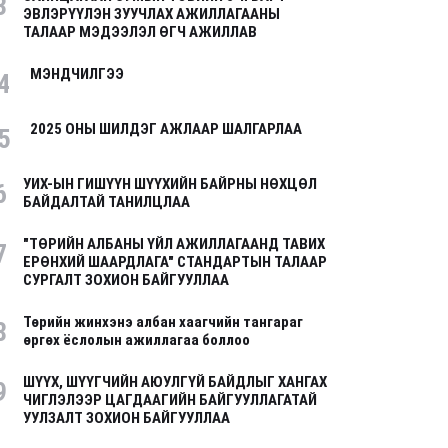
3
ЭВЛЭРҮҮЛЭН ЗУУЧЛАХ АЖИЛЛАГААНЫ
ТАЛААР МЭДЭЭЛЭЛ ӨГЧ АЖИЛЛАВ
МЭНДЧИЛГЭЭ
4
2025 ОНЫ ШИЛДЭГ АЖЛААР ШАЛГАРЛАА
5
УИХ-ЫН ГИШҮҮН ШҮҮХИЙН БАЙРНЫ НӨХЦӨЛ
6
БАЙДАЛТАЙ ТАНИЛЦЛАА
"ТӨРИЙН АЛБАНЫ ҮЙЛ АЖИЛЛАГААНД ТАВИХ
7
ЕРӨНХИЙ ШААРДЛАГА" СТАНДАРТЫН ТАЛААР
СУРГАЛТ ЗОХИОН БАЙГУУЛЛАА
Төрийн жинхэнэ албан хаагчийн тангараг
8
өргөх ёслолын ажиллагаа боллоо
ШҮҮХ, ШҮҮГЧИЙН АЮУЛГҮЙ БАЙДЛЫГ ХАНГАХ
9
ЧИГЛЭЛЭЭР ЦАГДААГИЙН БАЙГУУЛЛАГАТАЙ
УУЛЗАЛТ ЗОХИОН БАЙГУУЛЛАА