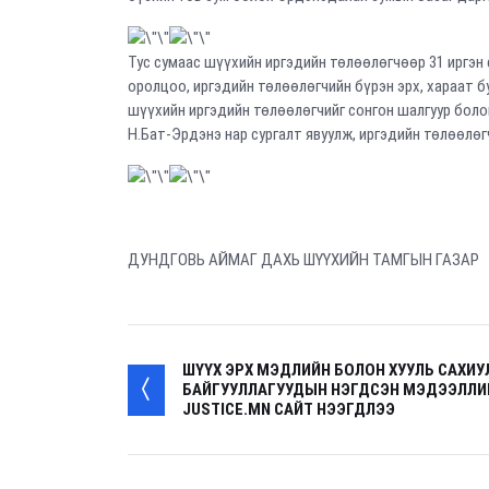
Тус сумаас шүүхийн иргэдийн төлөөлөгчөөр 31 иргэн
оролцоо, иргэдийн төлөөлөгчийн бүрэн эрх, хараат 
шүүхийн иргэдийн төлөөлөгчийг сонгон шалгуур бол
Н.Бат-Эрдэнэ нар сургалт явуулж, иргэдийн төлөөлөг
ДУНДГОВЬ АЙМАГ ДАХЬ ШҮҮХИЙН ТАМГЫН ГАЗАР
ШҮҮХ ЭРХ МЭДЛИЙН БОЛОН ХУУЛЬ САХИУ
БАЙГУУЛЛАГУУДЫН НЭГДСЭН МЭДЭЭЛЛИЙ
JUSTICE.MN САЙТ НЭЭГДЛЭЭ