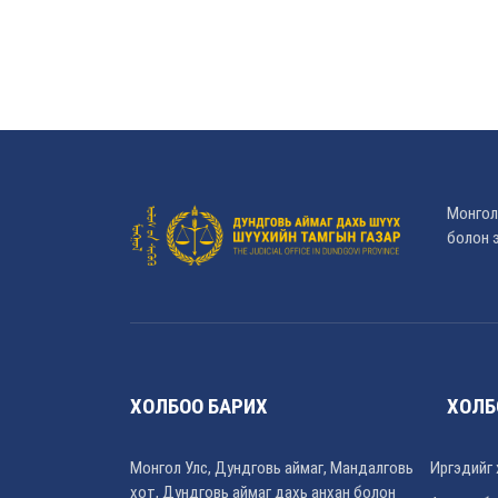
Монгол
болон э
ХОЛБОО БАРИХ
ХОЛБ
Монгол Улс, Дундговь аймаг, Мандалговь
Иргэдийг 
хот, Дундговь аймаг дахь анхан болон