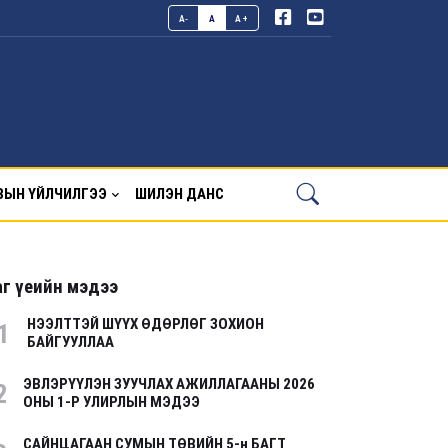
A-
A
A+
ВЫН ҮЙЛЧИЛГЭЭ
ШИЛЭН ДАНС
г үеийн мэдээ
НЭЭЛТТЭЙ ШҮҮХ ӨДӨРЛӨГ ЗОХИОН
1
БАЙГУУЛЛАА
ЭВЛЭРҮҮЛЭН ЗУУЧЛАХ АЖИЛЛАГААНЫ 2026
2
ОНЫ 1-Р УЛИРЛЫН МЭДЭЭ
САЙНЦАГААН СУМЫН ТӨВИЙН 5-н БАГТ