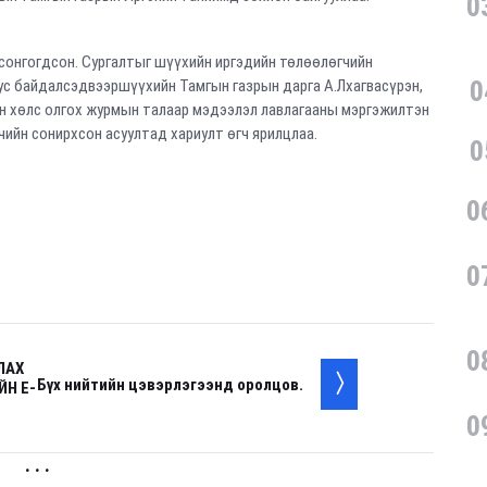
0
 сонгогдсон. Сургалтыг шүүхийн иргэдийн төлөөлөгчийн
0
бус байдалсэдвээршүүхийн Тамгын газрын дарга А.Лхагвасүрэн,
он хөлс олгох журмын талаар мэдээлэл лавлагааны мэргэжилтэн
чийн сонирхсон асуултад хариулт өгч ярилцлаа.
0
0
0
0
ЛАХ
Бүх нийтийн цэвэрлэгээнд оролцов.
Н E-
0
. . .