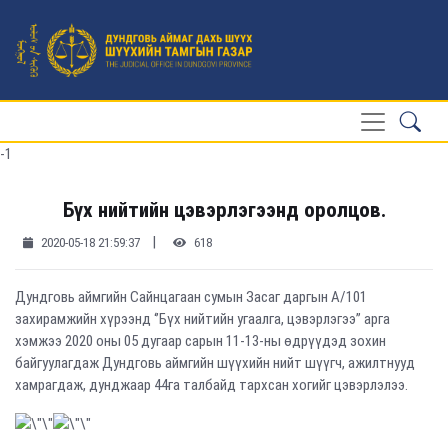
-1
Бүх нийтийн цэвэрлэгээнд оролцов.
|
2020-05-18 21:59:37
618
Дундговь аймгийн Сайнцагаан сумын Засаг даргын А/101
захирамжийн хүрээнд ‘’Бүх нийтийн угаалга, цэвэрлэгээ’’ арга
хэмжээ 2020 оны 05 дугаар сарын 11-13-ны өдрүүдэд зохин
байгуулагдаж Дундговь аймгийн шүүхийн нийт шүүгч, ажилтнууд
хамрагдаж, дунджаар 44га талбайд тархсан хогийг цэвэрлэлээ.