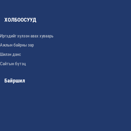
ХОЛБООСУУД
Иргэдийг хүлээн авах хуваарь
Ажлын байрны зар
Шилэн данс
Сайтын бүтэц
Байршил