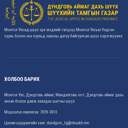
Монгол Улсад шүүх эрх мэдлийг гагцхүү Монгол Улсын Үндсэн
хууль болон энэ хуульд заасны дагуу байгуулсан шүүх хэрэгжүүлнэ.
ХОЛБОО БАРИХ
Монгол Улс, Дундговь аймаг, Мандалговь хот, Дундговь аймаг дахь
анхан болон давж заалдах шатны шүүх
Мэдээлэл лавлагаа: 7059-3016
Цахим шуудангийн хаяг: dundgovi_tg@shuukh.mn