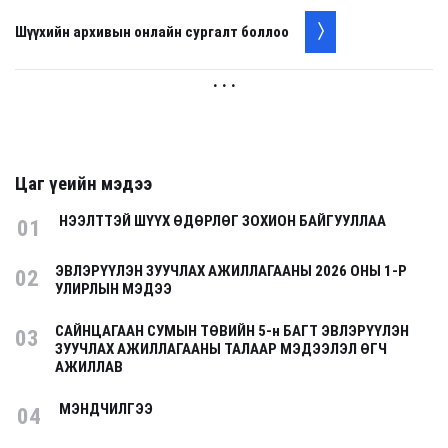
Шүүхийн архивын онлайн сургалт боллоо
. . .
Цаг үеийн мэдээ
НЭЭЛТТЭЙ ШҮҮХ ӨДӨРЛӨГ ЗОХИОН БАЙГУУЛЛАА
01
ЭВЛЭРҮҮЛЭН ЗУУЧЛАХ АЖИЛЛАГААНЫ 2026 ОНЫ 1-Р
02
УЛИРЛЫН МЭДЭЭ
САЙНЦАГААН СУМЫН ТӨВИЙН 5-н БАГТ ЭВЛЭРҮҮЛЭН
03
ЗУУЧЛАХ АЖИЛЛАГААНЫ ТАЛААР МЭДЭЭЛЭЛ ӨГЧ
АЖИЛЛАВ
МЭНДЧИЛГЭЭ
04