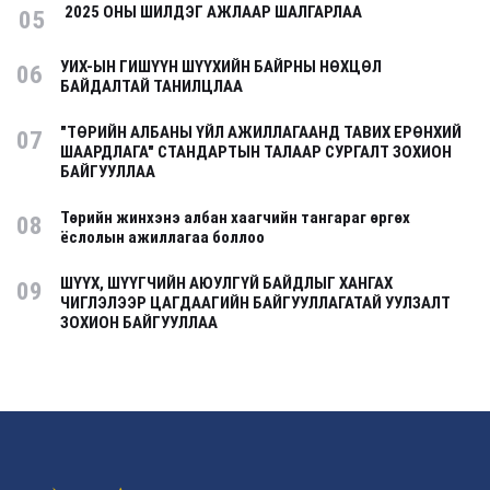
2025 ОНЫ ШИЛДЭГ АЖЛААР ШАЛГАРЛАА
05
УИХ-ЫН ГИШҮҮН ШҮҮХИЙН БАЙРНЫ НӨХЦӨЛ
06
БАЙДАЛТАЙ ТАНИЛЦЛАА
"ТӨРИЙН АЛБАНЫ ҮЙЛ АЖИЛЛАГААНД ТАВИХ ЕРӨНХИЙ
07
ШААРДЛАГА" СТАНДАРТЫН ТАЛААР СУРГАЛТ ЗОХИОН
БАЙГУУЛЛАА
Төрийн жинхэнэ албан хаагчийн тангараг өргөх
08
ёслолын ажиллагаа боллоо
ШҮҮХ, ШҮҮГЧИЙН АЮУЛГҮЙ БАЙДЛЫГ ХАНГАХ
09
ЧИГЛЭЛЭЭР ЦАГДААГИЙН БАЙГУУЛЛАГАТАЙ УУЛЗАЛТ
ЗОХИОН БАЙГУУЛЛАА