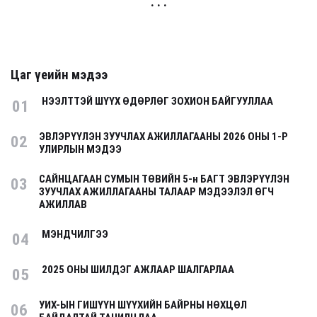
. . .
Цаг үеийн мэдээ
НЭЭЛТТЭЙ ШҮҮХ ӨДӨРЛӨГ ЗОХИОН БАЙГУУЛЛАА
01
ЭВЛЭРҮҮЛЭН ЗУУЧЛАХ АЖИЛЛАГААНЫ 2026 ОНЫ 1-Р
02
УЛИРЛЫН МЭДЭЭ
САЙНЦАГААН СУМЫН ТӨВИЙН 5-н БАГТ ЭВЛЭРҮҮЛЭН
03
ЗУУЧЛАХ АЖИЛЛАГААНЫ ТАЛААР МЭДЭЭЛЭЛ ӨГЧ
АЖИЛЛАВ
МЭНДЧИЛГЭЭ
04
2025 ОНЫ ШИЛДЭГ АЖЛААР ШАЛГАРЛАА
05
УИХ-ЫН ГИШҮҮН ШҮҮХИЙН БАЙРНЫ НӨХЦӨЛ
06