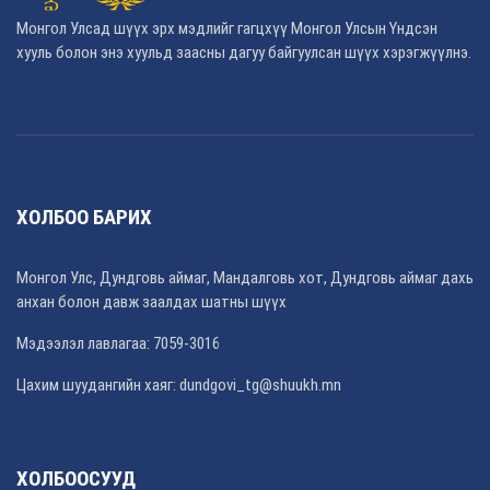
Монгол Улсад шүүх эрх мэдлийг гагцхүү Монгол Улсын Үндсэн
хууль болон энэ хуульд заасны дагуу байгуулсан шүүх хэрэгжүүлнэ.
ХОЛБОО БАРИХ
Монгол Улс, Дундговь аймаг, Мандалговь хот, Дундговь аймаг дахь
анхан болон давж заалдах шатны шүүх
Мэдээлэл лавлагаа: 7059-3016
Цахим шуудангийн хаяг: dundgovi_tg@shuukh.mn
ХОЛБООСУУД