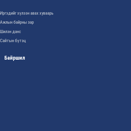
Иргэдийг хүлээн авах хуваарь
Ажлын байрны зар
Шилэн данс
Сайтын бүтэц
Байршил