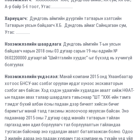
А-р байр 5-6 тоот, Утас:.......................
Хариуцагч:
Дундговь аймгийн дүүргийн татварын хэлтсийн
Татварын улсын байцаагч Х.Б. Дундговь аймаг Сайнцагаан сум,
Утас: ...............
Нэхэмжлэлийн шаардлага
: Дундговь аймгийн Т-ын улсын
байцаагч нарын 2018 оны 03 дугаар сарын 19-ны өдрийн №
0602200000 дугаартай “Шийтгэлийн хуудас”-ыг бүхэлд нь хүчингүй
болгуулах
Нэхэмжлэлийн
үндэслэл
:
Манай компани 2015 онд Улаанбаатар
хотоос БНСУ-аас сэлбэг оруулан ирдэг хүнээс экскаваторын
сэлбэг авч байсан. Хэд хэдэн удаагийн худалдан авалт хийж НӨАТ-
ын падаан авах талаар шаардлага тавьснаар “ШТ “ХХК-ийн тамга
тэмдэг бүхий албан ёсны падаан дээр бичилт хийсэн бичиг
баримтыг манай талд таксины жолоочоор явуулсан байсан. Энэ
падаанаар 2015 оны 7 дугаар сард манайх татварын тайлан
гаргахад мөн адил борлуулагч тал борлуулалтын тайландаа
тусгасан байснаар энэ худалдан авалт баталгаажсан болно. Одоо
3 жилийн дараа энэ падаан хуурамч тэр компани нь тухайн үед үйл