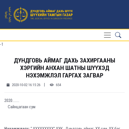
-1
ДУНДГОВЬ АЙМАГ ДАХЬ ЗАХИРГААНЫ
ХЭРГИЙН АНХАН ШАТНЫ ШҮҮХЭД
НЭХЭМЖЛЭЛ ГАРГАХ ЗАГВАР
|
2020-10-02 16:15:26
654
2020….....
Сайнцагаан сум
Нэхэмжлэгч:
“ ХХХХХХХХХ” ХХК, Дундговь аймаг, ХХ сум, ХХ баг,