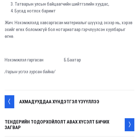
Татварын улсын байцаагчийн шийтгэлийн хуудас,
Бусад нотлох баримт
Жич: Нэхэмжлэлд хавсаргасан материалыг шүүхэд эхээр нь, хэрэв
эхийг өгөх боломжгүй бол нотариатаар гэрчлүүлсэн хуулбарыг
өгнө.
Нэхэмжлэл гаргасан Б.Баатар
/гарын үсгээ зурсан байна/
АХМАДУУДДАА ХҮНДЭТГЭЛ ҮЗҮҮЛЛЭЭ
ТЕНДЕРИЙН ТОДОРХОЙЛОЛТ АВАХ ХҮСЭЛТ БИЧИХ
ЗАГВАР