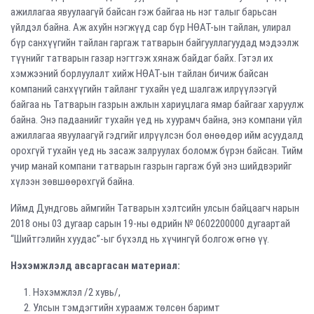
ажиллагаа явуулаагүй байсан гэж байгаа нь нэг талыг барьсан
үйлдэл байна. Аж ахуйн нэгжүүд сар бүр НӨАТ-ын тайлан, улирал
бүр санхүүгийн тайлан гаргаж татварын байгууллагуудад мэдээлж
түүнийг татварын газар нэгтгэж хянаж байдаг байх. Гэтэл их
хэмжээний борлуулалт хийж НӨАТ-ын тайлан бичиж байсан
компаний санхүүгийн тайланг тухайн үед шалгаж илрүүлээгүй
байгаа нь Татварын газрын ажлын хариуцлага ямар байгааг харуулж
байна. Энэ падаанийг тухайн үед нь хуурамч байна, энэ компани үйл
ажиллагаа явуулаагүй гэдгийг илрүүлсэн бол өнөөдөр ийм асуудалд
орохгүй тухайн үед нь засаж залруулах боломж бүрэн байсан. Тийм
учир манай компани татварын газрын гаргаж буй энэ шийдвэрийг
хүлээн зөвшөөрөхгүй байна.
Иймд Дундговь аймгийн Татварын хэлтсийн улсын байцаагч нарын
2018 оны 03 дугаар сарын 19-ны өдрийн № 0602200000 дугаартай
“Шийтгэлийн хуудас”-ыг бүхэлд нь хүчингүй болгож өгнө үү.
Нэхэмжлэлд
авсаргасан материал:
Нэхэмжлэл /2 хувь/,
Улсын тэмдэгтийн хураамж төлсөн баримт