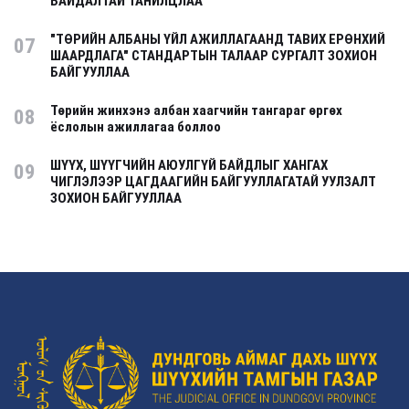
БАЙДАЛТАЙ ТАНИЛЦЛАА
"ТӨРИЙН АЛБАНЫ ҮЙЛ АЖИЛЛАГААНД ТАВИХ ЕРӨНХИЙ
07
ШААРДЛАГА" СТАНДАРТЫН ТАЛААР СУРГАЛТ ЗОХИОН
БАЙГУУЛЛАА
Төрийн жинхэнэ албан хаагчийн тангараг өргөх
08
ёслолын ажиллагаа боллоо
ШҮҮХ, ШҮҮГЧИЙН АЮУЛГҮЙ БАЙДЛЫГ ХАНГАХ
09
ЧИГЛЭЛЭЭР ЦАГДААГИЙН БАЙГУУЛЛАГАТАЙ УУЛЗАЛТ
ЗОХИОН БАЙГУУЛЛАА