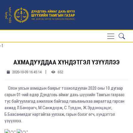
-1
АХМАДУУДДАА ХҮНДЭТГЭЛ ҮЗҮҮЛЛЭЭ
|
2020-10-09 16:45:14
652
Олон улсын ахмадын баярыг тохиолдуулан 2020 оны 10 дугаар
сарын 01-ний өдөр Дундговь аймаг дахь шүүхийн Тамгын газраас
тус байгууллагад ажиллаж байгаад гавьяаныхаа амралтад гарсан
ахмад Л.Банзрагч, М.Санждорж, С.Түвдэн, Ж.Эрдэнэцэцэг,
Б.Баасанмядаг нартайгаа уулзаж, гарын бэлэг өгч, хүндэтгэл
үзүүллээ.