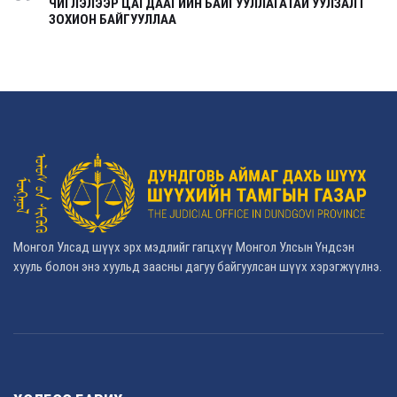
ЧИГЛЭЛЭЭР ЦАГДААГИЙН БАЙГУУЛЛАГАТАЙ УУЛЗАЛТ
ЗОХИОН БАЙГУУЛЛАА
Монгол Улсад шүүх эрх мэдлийг гагцхүү Монгол Улсын Үндсэн
хууль болон энэ хуульд заасны дагуу байгуулсан шүүх хэрэгжүүлнэ.