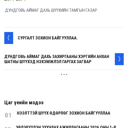
ДУНДГОВЬ АЙМАГ ДАХЬ ШҮҮХИЙН ТАМГЫН ГАЗАР
СУРГАЛТ ЗОХИОН БАЙГУУЛЛАА.
ДУНДГОВЬ АЙМАГ ДАХЬ ЗАХИРГААНЫ ХЭРГИЙН АНХАН
ШАТНЫ ШҮҮХЭД НЭХЭМЖЛЭЛ ГАРГАХ ЗАГВАР
. . .
Цаг үеийн мэдээ
НЭЭЛТТЭЙ ШҮҮХ ӨДӨРЛӨГ ЗОХИОН БАЙГУУЛЛАА
01
ЭВЛЭРҮҮЛЭН ЗУУЧЛАХ АЖИЛЛАГААНЫ 2026 ОНЫ 1-Р