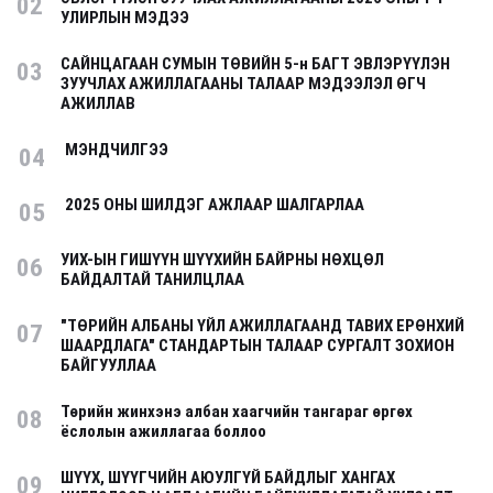
02
УЛИРЛЫН МЭДЭЭ
САЙНЦАГААН СУМЫН ТӨВИЙН 5-н БАГТ ЭВЛЭРҮҮЛЭН
03
ЗУУЧЛАХ АЖИЛЛАГААНЫ ТАЛААР МЭДЭЭЛЭЛ ӨГЧ
АЖИЛЛАВ
МЭНДЧИЛГЭЭ
04
2025 ОНЫ ШИЛДЭГ АЖЛААР ШАЛГАРЛАА
05
УИХ-ЫН ГИШҮҮН ШҮҮХИЙН БАЙРНЫ НӨХЦӨЛ
06
БАЙДАЛТАЙ ТАНИЛЦЛАА
"ТӨРИЙН АЛБАНЫ ҮЙЛ АЖИЛЛАГААНД ТАВИХ ЕРӨНХИЙ
07
ШААРДЛАГА" СТАНДАРТЫН ТАЛААР СУРГАЛТ ЗОХИОН
БАЙГУУЛЛАА
Төрийн жинхэнэ албан хаагчийн тангараг өргөх
08
ёслолын ажиллагаа боллоо
ШҮҮХ, ШҮҮГЧИЙН АЮУЛГҮЙ БАЙДЛЫГ ХАНГАХ
09