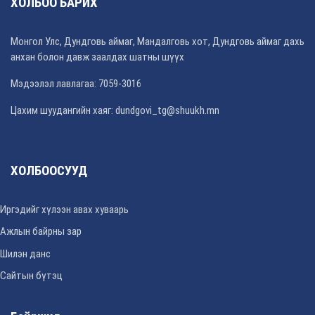
ХОЛБОО БАРИХ
Монгол Улс, Дундговь аймаг, Мандалговь хот, Дундговь аймаг дахь
анхан болон давж заалдах шатны шүүх
Мэдээлэл лавлагаа: 7059-3016
Цахим шуудангийн хаяг: dundgovi_tg@shuukh.mn
ХОЛБООСУУД
Иргэдийг хүлээн авах хуваарь
Ажлын байрны зар
Шилэн данс
Сайтын бүтэц